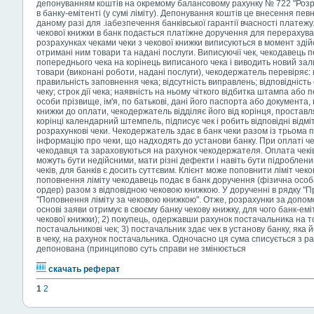
депонуванням коштів на окремому балансовому рахунку № 722 "Розрах
в банку-емітенті (у сумі ліміту). Депонування коштів це внесення пев
даному разі для .іабезпечення банківської гарантії вчасності платежу
чекової книжки в банк подається платіжне доручення для перерахува
розрахунках чеками чеки з чекової книжки виписуються в момент зді
отримані ним товари та надані послуги. Виписуючії чек, чекодавець 
попереднього чека на корінець виписаного чека і виводить новий зал
товари (виконані роботи, надані послуги), чекодержатель перевіряє: 
правильність заповнення чека; відсутність виправлень; відповідність 
чеку; строк дії чека; наявність на ньому чіткого відбитка штампа або 
особи прізвище, ім'я, по батькові, дані його паспорта або документа,
книжки до оплати, чекодержатель відділяє його від корінця, проставл
корінці календарний штемпель, підписує чек і робить відповідні відмі
розрахункові чеки. Чекодержатель здає в банк чеки разом із трьома 
інформацію про чеки, що надходять до установи банку. При оплаті че
чекодавця та зараховуються на рахунок чекодержателя. Оплата чеків
можуть бути недійсними, мати різні дефекти і навіть бути підроблени
чеків, для банків є досить суттєвим. Клієнт може поповнити ліміт чеко
поповнення ліміту чекодавець подає в банк доручення (фізична осо
ордер) разом з відповідною чековою книжкою. У дорученні в рядку "
''Поповнення ліміту за чековою книжкою". Отже, розрахунки за допомо
основі заяви отримує в своєму банку чекову книжку, для чого банк-емі
чекової книжки); 2) покупець, одержавши рахунок постачальника на т
постачальникові чек; 3) постачальник здає чек в установу банку, яка 
в чеку, на рахунок постачальника. Одночасно ця сума списується з р
депонована (принципово суть справи не змінюється
скачать реферат
1
2