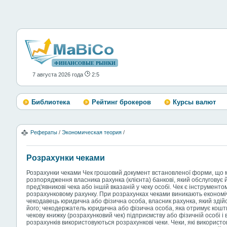
ФИНАНСОВЫЕ РЫНКИ
7 августа 2026 года
2:5
Библиотека
Рейтинг брокеров
Курсы валют
Рефераты
/
Экономическая теория
/
Розрахунки чеками
Розрахунки чеками Чек грошовий документ встановленої форми, що 
розпорядження власника рахунка (клієнта) банкові, який обслуговує 
пред'явникові чека або іншій вказаній у чеку особі. Чек є інструмен
розрахунковому рахунку. При розрахунках чеками виникають економічн
чекодавець юридична або фізична особа, власник рахунка, який здій
його; чекодержатель юридична або фізична особа, яка отримує кошти
чекову книжку (розрахунковий чек) підприємству або фізичній особі і в
розрахунків використовуються розрахункові чеки. Чеки, які використо