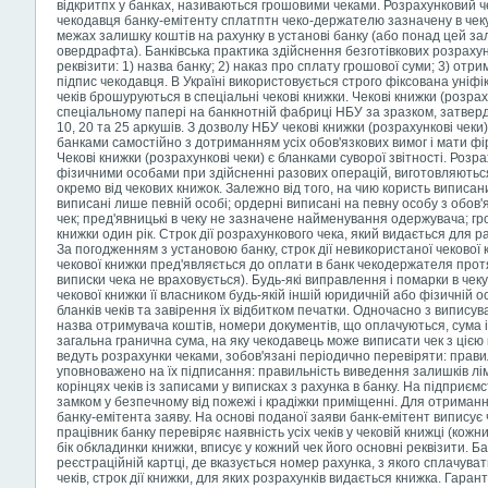
відкритпх у банках, називаються грошовими чеками. Розрахунковий 
чекодавця банку-емітенту сплатптн чеко-держателю зазначену в чеку 
межах залишку коштів на рахунку в установі банку (або понад цей з
овердрафта). Банківська практика здійснення безготівкових розрахунк
реквізити: 1) назва банку; 2) наказ про сплату грошової суми; 3) отрим
підпис чекодавця. В Україні використовується строго фіксована уніф
чеків брошуруються в спеціальні чекові книжки. Чекові книжки (розра
спеціальному папері на банкнотній фабриці НБУ за зразком, затвер
10, 20 та 25 аркушів. З дозволу НБУ чекові книжки (розрахункові чек
банками самостійно з дотриманням усіх обов'язкових вимог і мати фі
Чекові книжки (розрахункові чеки) є бланками суворої звітності. Розра
фізичними особами при здійсненні разових операцій, виготовляються
окремо від чекових книжок. Залежно від того, на чию користь виписани
виписані лише певній особі; ордерні виписані на певну особу з обо
чек; пред'явницькі в чеку не зазначене найменування одержувача; гро
книжки один рік. Строк дії розрахункового чека, який видається для ра
За погодженням з установою банку, строк дії невикористаної чекової
чекової книжки пред'являється до оплати в банк чекодержателя прот
виписки чека не враховується). Будь-які виправлення і помарки в че
чекової книжки її власником будь-якій іншій юридичній або фізичній 
бланків чеків та завірення їх відбитком печатки. Одночасно з виписув
назва отримувача коштів, номери документів, що оплачуються, сума і 
загальна гранична сума, на яку чекодавець може виписати чек з цією 
ведуть розрахунки чеками, зобов'язані періодично перевіряти: прави
уповноважено на їх підписання: правильність виведення залишків лімі
корінцях чеків із записами у виписках з рахунка в банку. На підприємс
замком у безпечному від пожежі і крадіжки приміщенні. Для отриманн
банку-емітента заяву. На основі поданої заяви банк-емітент виписує
працівник банку перевіряє наявність усіх чеків у чековій книжці (кож
бік обкладинки книжки, вписує у кожний чек його основні реквізити. Ба
реєстраційній картці, де вказується номер рахунка, з якого сплачува
чеків, строк дії книжки, для яких розрахунків видається книжка. Гара