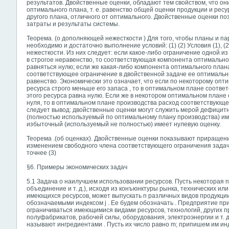
результатов. Двойственные оценки, обладают тем свойством, что о
оптимального плана, т. е. равенство общей оценки продукции и ресу
другого плана, отличного от оптимального. Двойственные оценки п
затраты и результаты системы.
Теорема. (о дополняющей нежесткости ) Для того, чтобы планы и п
необходимо и достаточно выполнение условий: (1) (2) Условия (1),
нежесткости. Из них следует: если какое-либо ограничение одной 
в строгое неравенство, то соответствующая компонента оптимальн
равняться нулю; если же какая-либо компонента оптимального план
соответствующее ограничение в двойственной задаче ее оптималь
равенство. Экономически это означает, что если по некоторому опти
ресурса строго меньше его запаса , то в оптимальном плане соотв
этого ресурса равна нулю. Если же в некотором оптимальном плане о
нуля, то в оптимальном плане производства расход соответствующег
следует вывод: двойственные оценки могут служить мерой дефицит
(полностью используемый по оптимальному плану производства) им
избыточный (используемый не полностью) имеет нулевую оценку.
Теорема .(об оценках). Двойственные оценки показывают приращен
изменением свободного члена соответствующего ограничения зада
точнее (3)
§6. Примеры экономических задач
5.1 Задача о наилучшем использовании ресурсов. Пусть некоторая п
объединение и т. д.), исходя из конъюнктуры рынка, технических ил
имеющихся ресурсов, может выпускать n различных видов продукции
обозначаемыми индексом j . Ее будем обозначать . Предприятие пр
ограничиваться имеющимися видами ресурсов, технологий, других п
полуфабрикатов, рабочей силы, оборудования, электроэнергии и т. 
называют ингредиентами . Пусть их число равно m; припишем им инде