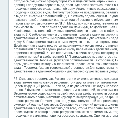
отходы сырья, можно сформулировать в виде системы ограничений.
единицы продукции первого вида, если , где левая часть означает в
продукции первого вида; правая её цену. Аналогичные рассуждения
продукции каждого вида. Поэтому требование предприятия, реали
в виде сл. системы ограничений: (5) По смыслу задачи оценки не 
называют двойственными оценками или объективно обусловленными о
парой взаимно двойственных ЗПЛ. Между прямой и двойственной з
взаимосвязь: 1. Если прямая задача на максимум, то двойственная к 
Коэффициенты целевой функции прямой задачи являются свободны
задачи. 3. Свободные члены ограничений прямой задачи являются
двойственной. 4. Матрицы ограничений прямой и двойственной зад
другу. 5. Если прямая задача на максимум, то ее система ограничени
Двойственная задача решается на минимум, и ее система ограничени
ограничений прямой задачи равно числу переменных двойственной,
переменных прямой. 7. Все переменные в обеих задачах неотрицат
планов и прямой и двойственной ЗЛП справедливо неравенство , т.е
двойственности. Теорема. (критерий оптимальности Канторовича) Е
пары двойственных задач выполняется неравенство , то и являют
задач. Теорема. (малая теорема двойственности) Для существован
двойственных задач необходимо и достаточно существование допуст
§5. Основные теоремы двойственности и их экономическое содержа
задач имеет оптимальное решение, то и другая имеет оптимальное
целевых функций равны: . Если одна из двойственных задач нераз
целевой функции на множестве допустимых решений, то система ог
Экономическое содержание первой теоремы двойственности состои
оптимального плана, максимизирующего выпуск продукции, разреш
оценок ресурсов. Причем цена продукции, полученной при реализа
суммарной оценкой ресурсов. Совпадение значений целевых функц
двойственных задач достаточно для того, чтобы эти планы были опт
производства и вектор оценок ресурсов являются оптимальными тогд
продукции и суммарная оценка ресурсов совпадают. Оценки выступа