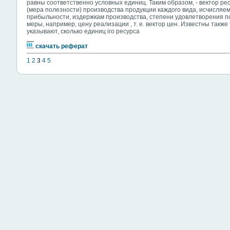
равны соответственно условных единиц. Таким образом, - вектор ре
(мера полезности) производства продукции каждого вида, исчисляема
прибыльности, издержкам производства, степени удовлетворения пот
меры, например, цену реализации , т. е. вектор цен. Известны такж
указывают, сколько единиц iго ресурса
скачать реферат
1
2
3
4
5