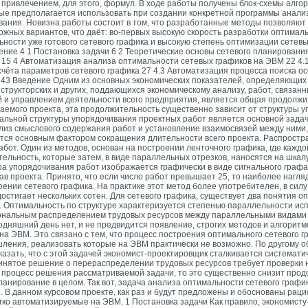
привлечением, для этого, формул. В ходе работы получены блок-схемы алго
орые предполагается использовать при создании конкретной программы анал
вания. Новизна работы состоит в том, что разработанные методы позволяют 
ожных вариантов, что даёт: во-первых высокую скорость разработки оптимал
ьности уже готового сетевого графика и высокую степень оптимизации сетев
ние 4 1 Постановка задачи 6 2 Теоретические основы сетевого планировани
 15 4 Автоматизация анализа оптимальности сетевых графиков на ЭВМ 22 4.
чёта параметров сетевого графика 27 4.3 Автоматизация процесса поиска ос
 43 Введение Одним из основных экономических показателей, определяющих
структорских и других, поддающихся экономическому анализу, работ, связанн
й и управлением деятельности всего предприятия, является общая продолжи
ваемого проекта, эта продолжительность существенно зависит от структуры 
мальной структуры упорядочивания проектных работ является основной задач
лиз смыслового содержания работ и установление взаимосвязей между ними,
тся основным фактором сокращения длительности всего проекта. Распростр
от. Один из методов, основан на построении ленточного графика, где кажд
тельность, которые затем, в виде параллельных отрезков, наносятся на шкалу
ура упорядочивания работ изображается графически в виде сигнального графа
тав проекта. Принято, что если число работ превышает 25, то наиболее нагл
нии сетевого графика. На практике этот метод более употребителен, в силу т
остигает нескольких сотен. Для сетевого графика, существует два понятия о
и. Оптимальность по структуре характеризуется степенью параллельности и
иональным распределением трудовых ресурсов между параллельными видами 
дняшний день нет, и не предвидится появление, строгих методов и алгорит
а ЭВМ. Это связано с тем, что процесс построения оптимального сетевого г
ления, реализовать которые на ЭВМ практически не возможно. По другому о
казать, что с этой задачей экономист-проектировщик сталкивается системат
принятое решение о перераспределении трудовых ресурсов требует проверки
ь процесс решения рассматриваемой задачи, то это существенно снизит про
планирование в целом. Так вот, задача анализа оптимальности сетевого граф
 В данном курсовом проекте, как раз и будут предложены и обоснованы рац
гко автоматизируемые на ЭВМ. 1 Постановка задачи Как правило, экономисту