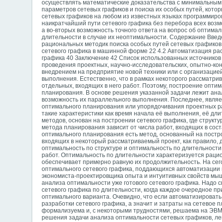
осуществлять математические доказательства с минимальным 
параметров сетевых графиков и поиска их особых путей, кот
сетевых графиков на любом из известных языках программиро
наикратчайший пути сетевого графика без перебора всех возм
а во-вторых возможность точного ответа на вопрос об оптимал
длительности в случае их неоптимальности. Содержание Введе
рациональных методик поиска особых путей сетевых графиков
сетевого графика в машинной форме 22 4.2 Автоматизация рас
графика 40 Заключение 42 Список использованных источников
проведения проектных, научно-исследовательских, опытно-кон
внедрением на предприятие новой техники или с организацие
выполнения. Естественно, что в рамках некоторого рассматри
отдельных, входящих в него работ. Поэтому, построение опти
планирования. В основе решения указанной задачи лежит ана
возможность их параллельного выполнения. Последнее, являе
оптимального планирования или упорядочивания проектных раб
такие характеристики как время начала её выполнения, её дли
методов, основан на построении сетевого графика, где структ
метода планирования зависит от числа работ, входящих в сос
оптимального планирования есть метод, основанный на построе
входящих в некоторый рассматриваемый проект, как правило, д
оптимальность по структуре и оптимальность по длительност
работ. Оптимальность по длительности характеризуется рац
обеспечивает примерно равную их продолжительность. На сего
оптимального сетевого графика, поддающихся автоматизации н
экономиста-проектировщика опыта и интуитивных свойств мыш
анализа оптимальности уже готового сетевого графика. Надо с
сетевого графика по длительности, когда каждое очередное 
оптимального варианта. Очевидно, что если автоматизироват
разработки сетевого графика, а значит и затраты на сетевое 
формализуема и, с некоторыми трудностями, решаема на ЭВМ.
решения задачи анализа оптимальности сетевых графиков, ле