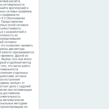
ритмов расчёта
иза оптимальности
найти критический и
ьных сетевых графиков,
ых графиков по
я 9 3 Обоснование
1 Представление
обых путей сетевого
 себестоимость
ых с разработкой и
тельность их
упорядочивания
ей сетевого
 что позволяет выявить
анены два метода
ой работе присваиваются
 времени. Другой из
. Выбор того или иного
ядный
и удобный метод
ого, что число работ,
птимальности:
сполнения отдельных
работами, которое
мов построения
рафика требует от
бстоит дело с задачей
ически при оптимизации
 на достижение
должительность
ика математически
иональные методики
-проектировщику не