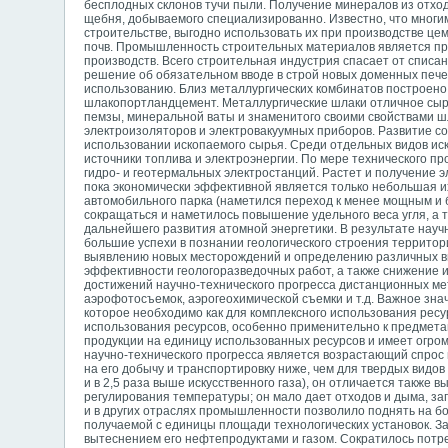
бесплодных склонов тучи пыли. Получение минералов из отход
щебня, добываемого специализированно. Известно, что мно
строительстве, выгодно использовать их при производстве цеме
почв. Промышленность строительных материалов является пр
производств. Всего строительная индустрия спасает от списа
решение об обязательном вводе в строй новых доменных печей
использованию. Близ металлургических комбинатов построено
шлакопортландцемент. Металлургические шлаки отличное сырь
пемзы, минеральной ваты и знаменитого своими свойствами шл
электроизоляторов и электровакуумных приборов. Развитие со
использовании ископаемого сырья. Среди отдельных видов ис
источники топлива и электроэнергии. По мере технического п
гидро- и геотермальных электростанций. Растет и получение 
пока экономически эффективной является только небольшая и
автомобильного парка (наметился переход к менее мощным и 
сокращаться и наметилось повышение удельного веса угля, а т
дальнейшего развития атомной энергетики. В результате научн
большие успехи в познании геологического строения террито
выявлению новых месторождений и определению различных ви
эффективности геологоразведочных работ, а также снижение 
достижений научно-технического прогресса дистанционных ме
аэрофотосъемок, аэрогеохимической съемки и т.д. Важное зна
которое необходимо как для комплексного использования ресу
использования ресурсов, особенно применительно к предметам
продукции на единицу использованных ресурсов и имеет огро
научно-технического прогресса является возрастающий спрос 
на его добычу и транспортировку ниже, чем для твердых видов
и в 2,5 раза выше искусственного газа), он отличается также 
регулирования температуры; он мало дает отходов и дыма, за
и в других отраслях промышленности позволило поднять на б
получаемой с единицы площади технологических установок. За
вытеснением его нефтепродуктами и газом. Сократилось потре