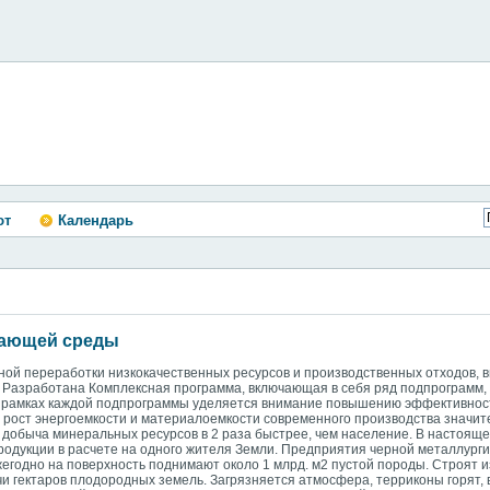
ют
Календарь
жающей среды
ной переработки низкокачественных ресурсов и производственных отходов, 
Разработана Комплексная программа, включающая в себя ряд подпрограмм, та
. В рамках каждой подпрограммы уделяется внимание повышению эффективнос
 рост энергоемкости и материалоемкости современного производства значит
, добыча минеральных ресурсов в 2 раза быстрее, чем население. В настоящ
одукции в расчете на одного жителя Земли. Предприятия черной металлурги
ежегодно на поверхность поднимают около 1 млрд. м2 пустой породы. Строят 
 гектаров плодородных земель. Загрязняется атмосфера, терриконы горят, 