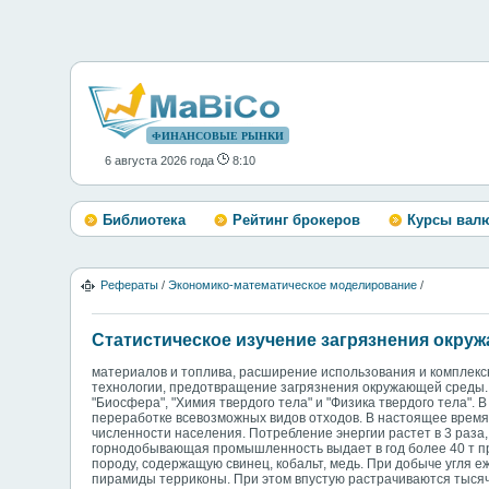
ФИНАНСОВЫЕ РЫНКИ
6 августа 2026 года
8:10
Библиотека
Рейтинг брокеров
Курсы вал
Рефераты
/
Экономико-математическое моделирование
/
Статистическое изучение загрязнения окру
материалов и топлива, расширение использования и комплекс
технологии, предотвращение загрязнения окружающей среды. 
"Биосфера", "Химия твердого тела" и "Физика твердого тела"
переработке всевозможных видов отходов. В настоящее время
численности населения. Потребление энергии растет в 3 раза
горнодобывающая промышленность выдает в год более 40 т пр
породу, содержащую свинец, кобальт, медь. При добыче угля 
пирамиды терриконы. При этом впустую растрачиваются тысячи