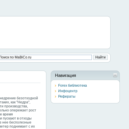
Навигация
Forex библиотека
Инфоцентр
Рефераты
внедрение безотходной
ких, как "Недра",
ти производства,
ельно опережает рост
ее время
и пускают в отходы
из нее бесполезные
ветер поднимает с их