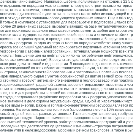
ов чрезвычайно выгодно. Например, щебень, получаемый из отходов, в 22,5 
гими вскрышными породами можно заменить нерудные строительные материа
нта, стекла, керамики, полезно направлять в сельское хозяйство, в частност
актически единственной в достаточно широких масштабах использующей от
ния в отходы около половины образующихся доменных шлаков. Еще в 80-х го
 только в комплексе с установками для переработки и подготовки шлаков к
 более 20 цементных заводов, вырабатывающих на базе металлургических ш
е для производства целого ряда материалов: цемента, щебня для строитель
акоситалла, идущего на изготовление особо прочных и химически стойких тр
временного производства, и прежде всего промышленности, базируется в зн
копаемых ресурсов на одно из первых мест по народнохозяйственному значе
рогресса все больший удельный вес приобретают первичные источники электр
электроэнергии с атомных электростанций. Потенциальные мощности всех этих
х часть. Повышение цен на нефть повлияло на потребление нефтепродуктов,
более экономным машинам). В результате удельный вес нефтепродуктов в по
акже рост доли атомной и гидроэнергии. В
последние годы появились сомнен
ых исследований во всех областях геологической науки, а также практически
рии страны, закономерностей образования и расположения полезных ископае
дов минерального сырья с учетом особенностей развития земной коры про
их стоимости требуют интенсивного внедрения в геологоразведочную практи
тодов исследований, радарной съемки, аэроэлектроразведки, высотных и кос
чение в геологоразведочной практике имеет и точное определение состава п
рсов, так и для разработки залежей полезных ископаемых по категориям зап
 труда, предполагает углубление переработки этих ресурсов, увеличение в
мное значение в деле охраны окружающей среды. Одной из характерных черт
на все виды энергии. Важным топливно-энергетическим ресурсом является п
 топлива. Являясь прекрасным топливом (калорийность его на 10% выше мазут
высокой отдачей тепла в разных установках. Газ используется в печах, требую
грязняющих воздух. Широкое применение природного газа в металлургии, пр
олее высокий технический уровень работу промышленных предприятий и уве
 последние три десятилетия существенно изменилась структура потребления 
бление угля в железнодорожном, морском и речном транспорте, а также в бы