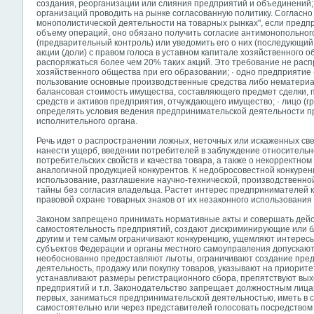
создания, реорганизации или слияния предприятий и объединений;
организаций проводить на рынке согласованную политику. Согласно 
монополистической деятельности на товарных рынках", если предп
объему операций, оно обязано получить согласие антимонопольного
(предварительный контроль) или уведомить его о них (последующий 
акции (доли) с правом голоса в уставном капитале хозяйственного о
распоряжаться более чем 20% таких акций. Это требование не рас
хозяйственного общества при его образовании; · одно предприятие 
пользование основные производственные средства либо нематериа
балансовая стоимость имущества, составляющего предмет сделки,
средств и активов предприятия, отчуждающего имущество; · лицо (
определять условия ведения предпринимательской деятельности п
исполнительного органа.
Речь идет о распространении ложных, неточных или искаженных св
нанести ущерб, введении потребителей в заблуждение относительно
потребительских свойств и качества товара, а также о некорректном
аналогичной продукцией конкурентов. К недобросовестной конкурен
использование, разглашение научно-технической, производственно
тайны без согласия владельца. Растет интерес предпринимателей 
правовой охране товарных знаков от их незаконного использования
Законом запрещено принимать нормативные акты и совершать дейс
самостоятельность предприятий, создают дискриминирующие или б
другим и тем самым ограничивают конкуренцию, ущемляют интересы
субъектов Федерации и органы местного самоуправления допускают
необоснованно предоставляют льготы, ограничивают создание пред
деятельность, продажу или покупку товаров, указывают на приорит
устанавливают размеры регистрационного сбора, препятствуют выхо
предприятий и т.п. Законодательство запрещает должностным лицам
первых, заниматься предпринимательской деятельностью, иметь в с
самостоятельно или через представителей голосовать посредством 