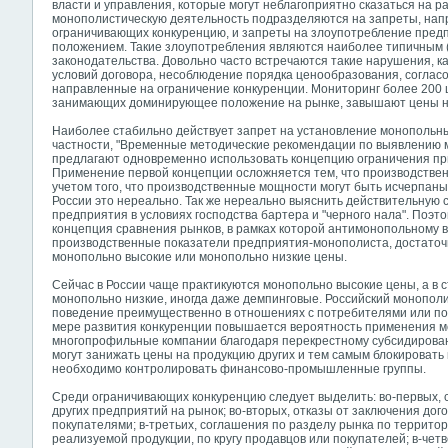
власти и управления, которые могут неблагоприятно сказаться на р
монополистическую деятельность подразделяются на запреты, нап
ограничивающих конкуренцию, и запреты на злоупотребление пре
положением. Такие злоупотребления являются наиболее типичным
законодательства. Довольно часто встречаются такие нарушения, к
условий договора, несоблюдение порядка ценообразования, соглас
направленные на ограничение конкуренции. Мониторинг более 200 ц
занимающих доминирующее положение на рынке, завышают цены на
Наиболее стабильно действует запрет на установление монопольных
частности, "Временные методические рекомендации по выявлению мо
предлагают одновременно использовать концепцию ограничения пр
Применение первой концепции осложняется тем, что производстве
учетом того, что производственные мощности могут быть исчерпаны
России это нереально. Так же нереально выяснить действительную 
предприятия в условиях господства бартера и "черного нала". Поэ
концепция сравнения рынков, в рамках которой антимонопольному 
производственные показатели предприятия-монополиста, достаточ
монопольно высокие или монопольно низкие цены.
Сейчас в России чаще практикуются монопольно высокие цены, а в с
монопольно низкие, иногда даже демпинговые. Российский монопол
поведение преимущественно в отношениях с потребителями или пос
мере развития конкуренции повышается вероятность применения м
многопрофильные компании благодаря перекрестному субсидирован
могут занижать цены на продукцию других и тем самым блокировать 
необходимо контролировать финансово-промышленные группы.
Среди ограничивающих конкуренцию следует выделить: во-первых, 
других предприятий на рынок; во-вторых, отказы от заключения до
покупателями; в-третьих, соглашения по разделу рынка по террито
реализуемой продукции, по кругу продавцов или покупателей; в-четв