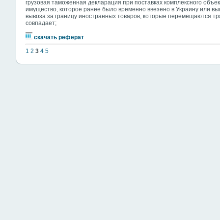
грузовая таможенная декларация при поставках комплексного объект
имущество, которое ранее было временно ввезено в Украину или выве
вывоза за границу иностранных товаров, которые перемещаются тр
совпадает;
скачать реферат
1
2
3
4
5