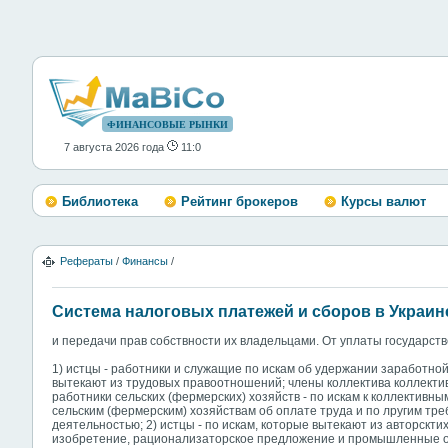
ФИНАНСОВЫЕ РЫНКИ
7 августа 2026 года
11:0
Библиотека
Рейтинг брокеров
Курсы валют
Рефераты
/
Финансы
/
Система налоговых платежей и сборов в Украин
и передачи прав собствности их владельцами. От уплаты государс
1) истцы - работники и служащие по искам об удержании заработно
вытекают из трудовых правоотношений; члены коллектива коллекти
работники сельских (фермерских) хозяйств - по искам к коллективн
сельским (фермерским) хозяйствам об оплате труда и по лругим тр
деятельностью; 2) истцы - по искам, которые вытекают из авторсктих
изобретение, рационализаторское предложение и промышленные о