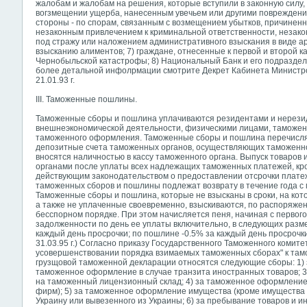
жалобам и жалобам на решения, которые вступили в законную силу, п
вогзмещении ущерба, нанесенным увечьем или другими повреждения
стороны - по спорам, связанным с возмещением убытков, причинен
незаконным привлечением к криминальной ответственности, незако
под стражу или наложением административного взыскания в виде ар
взысканию алиментов; 7) граждане, отнесенные к первой и второй 
Чернобыльской катастрофы; 8) Национальный Банк и его подраздел
более детальной инфолрмации смотрите Декрет Кабинета Министро
21.01.93 г.
III. Таможенные пошлины.
Таможенные сборы и пошлина уплачиваются резидентами и нерезид
внешнеэкономической деятельности, физическими лицами, таможен
таможенного оформления. Таможенные сборы и пошлина перечисля
депозитные счета таможенных органов, осуществляющих таможенн
вносятся наличностью в кассу таможенного органа. Выпуск товаро
органами после уплаты всех надлежащих таможенных платежей, кр
действующим законодательством о предоставлении отсрочки плат
таможенных сборов и пошлины подлежат возврату в течение года 
Таможенные сборы и пошлина, которые не взысканы в сроки, на кот
а также не уплаченные своевременно, взыскиваются, по распоряже
бесспорном порядке. При этом начисляется пеня, начиная с первог
задолженности по день ее уплаты включительно, в следующих разме
каждый день просрочки; по пошлине -0.5% за каждый день просрочки
31.03.95 г.) Согласно приказу Государственного Таможенного комите
усовершенствовании порядка взимаемых таможенных сборах" к там
грузщовой таможенной декларации относятся следующие сборы: 1) 
таможенное оформление в случае транзита иностранных товаров; 3
на таможенный лицензионный склад; 4) за таможенное оформление
фирм); 5) за таможенное оформление имущества (кроме имущества
Украину или вывезенного из Украины;
6) за пребывание товаров и 