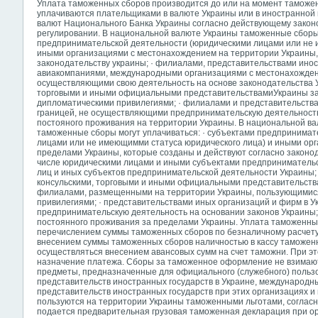
Уплата таможенных сборов производится до или на момент тамож
уплачиваются плательщиками в валюте Украины или в иностранной
валют Национального Банка Украины согласно действующему закон
регулировании. В национальной валюте Украины таможенные сборы 
предпринимательской деятельности (юридическими лицами или не 
иными организациями с местонахождением на территории Украины,
законодательству украины; · филиалами, представительствами ин
авиакомпаниями, международными организациями с местонахожден
осуществляющими свою деятельность на основе законодательства У
торговыми и иными официальными представительствамиУкраины за
дипломатическими привилегиями; · филиалами и представительства
границей, не осуществляющими предпринимательскую деятельность
постояного проживания на территории Украины. В национальной ва
таможенные сборы могут уплачиваться: · субъектами предпринимат
лицами или не имеющимми статуса юридического лица) и иными ор
пределами Украины, которые созданы и действуют согласно законод
числе юридическими лицами и иными субъектами предпринимательс
лиц и иных субъектов предпринимательской деятельности Украины;
консульскими, торговыми и иными официальными представительств
филиалами, размещенными на территории Украины, пользующимис
привилегиями; · представительствами иных организаций и фирм в 
предпринимательскую деятельность на основании законов Украины;
постоянного проживания за пределами Украины. Уплата таможенны
перечислением суммы таможенных сборов по безналичному расчету
внесением суммы таможенных сборов наличностью в кассу таможен
осуществляться внесением авансовых сумм на счет таможни. При э
назначение платежа. Сборы за таможенное оформление не взимаются 
предметы, предназначенные для официального (служебного) пользо
представительств иностранных государств в Украине, международн
представительств иностранных государств при этих организациях и
пользуются на территории Украины таможенными льготами, соглас
подается предварительная грузовая таможенная декларация при ор