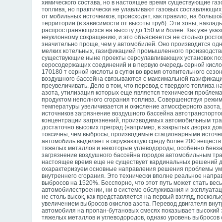
химического состава, но в настоящее время существующие га
топлива, но практически не улавливают газовых составляющих.
от мобильных источников, происходят, как правило, на больш
территории (в зависимости от высоты труб). Эти зоны, наклад
распространяющихся на высоту до 150 м и более. Как уже ука
неуклонному сокращению, и это объясняется не столько росто
значительно проще, чем у автомобилей. Оно производится о
мелких котельных, газификацией промышленного производства 
существующие ныне проекты сероулавливающих установок поз
серосодержащих соединений и в первую очередь серной кислот
170180 т серной кислоты в сутки во время отопительного сезо
воздушного бассейна связываются с максимальной газификаци
преувеличивать. Дело в том, что перевод с твердого топлива 
азота, утилизация которых еще является технически проблема
продуктом неполного сгорания топлива. Совершенствуя режим
температуры увеличивается и окисление атмосферного азота
источников загрязнение воздушного бассейна автотранспортом
концентрации загрязнений, производимых автомобильным тра
достаточно высоких преград (например, в закрытых дворах до
токсичны, чем выбросы, производимые стационарными источни
автомобиль выделяет в окружающую среду более 200 веществ 
тяжелых металлов и некоторые углеводороды, особенно бен
загрязнение воздушного бассейна городов автомобильным тра
настоящее время еще не существует кардинальных решений да
охарактеризуем основные направления решения проблемы ум
внутреннего сгорания. Это технически вполне реальное напр
выбросов на 1520%. Бесспорно, что этот путь может стать ве
автомобилестроении, ни в системе обслуживания и эксплуатац
не столь высок, как представляется на первый взгляд, поскол
увеличением выбросов окислов азота. Перевод двигателя вну
автомобиля на пропан-бутановых смесях показывает высокий э
тяжелых металлов и углеводородов, однако уровень выбросов 