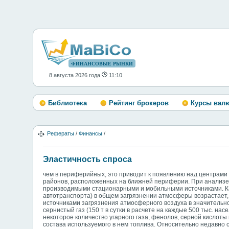
ФИНАНСОВЫЕ РЫНКИ
8 августа 2026 года
11:10
Библиотека
Рейтинг брокеров
Курсы вал
Рефераты
/
Финансы
/
Эластичность спроса
чем в периферийных, это приводит к появлению над центрам
районов, расположенных на ближней периферии. При анализе
производимыми стационарными и мобильными источниками. Как
автотранспорта) в общем загрязнении атмосферы возрастает
источниками загрязнения атмосферного воздуха в значительн
сернистый газ (150 т в сутки в расчете на каждые 500 тыс. нас
некоторое количество угарного газа, фенолов, серной кислот
состава используемого в нем топлива. Относительно недавно