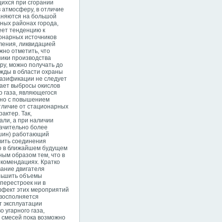
щихся при сгорании
 атмосферу, в отличие
раняются на большой
нных районах города,
еет тенденцию к
ионарных источников
ления, ликвидацией
жно отметить, что
ики производства
ру, можно получать до
ежды в области охраны
газификации не следует
вает выбросы окислов
о газа, являющегося
нно с повышением
отличие от стационарных
актер. Так,
ли, а при наличии
начительно более
ашин) работающий
лить соединения
о в ближайшем будущем
ым образом тем, что в
екомендациях. Кратко
ание двигателя
еньшить объемы
перестроек ни в
эффект этих мероприятий
 восполняется
т эксплуатации
 угарного газа,
х смесей пока возможно