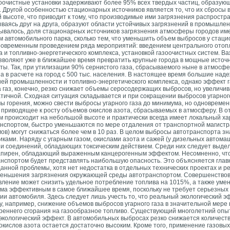
зоочистные установки задерживают более 95% всех твердых частиц, образую
 Другой особенностью стационарных источников является то, что их сбросы в
ой высоте, что приводит к тому, что производимые ими загрязнения распрост
ываясь друг на друга, образуют области устойчивых загрязнений в промышле
зывалось, доля стационарных источников загрязнения атмосферы городов им
м автомобильного парка, сколько тем, что уменьшить объем выбросов у стац
дновременным проведением ряда мероприятий: введением центрального отоп
и топливно-энергетического комплекса, установкой газоочистных систем. Ва
воляют уже в ближайшее время превратить крупные города в мощные источн
ы. Так, при утилизации 90% сернистого газа, сбрасываемого ныне в атмосфе
на в расчете на город с 500 тыс. населения. В настоящее время большие над
ей промышленности и топливно-энергетического комплекса, однако эффект 
на газ, конечно, резко снижает объемы серосодержащих выбросов, но увеличи
тичной. Сходная ситуация складывается и при сокращении выбросов угарног
ы горения, можно свести выбросы угарного газа до минимума, но одновреме
, приводящее
к росту объемов окислов азота, сбрасываемых в атмосферу. В 
 происходит на небольшой высоте и практически всегда имеет локальный хар
нспортом, быстро уменьшаются по мере отдаления от транспортной магистра
мов) могут снижаться более чем в 10 раз. В целом выбросы автотранспорта з
ками. Наряду с угарным газом, окислами азота и сажей (у дизельных автом
и соединений, обладающих токсическим действием. Среди них следует выде
запирен, обладающий выраженным канцерогенным эффектом. Несомненно, чт
нспортом будет представлять наибольшую опасность. Это объясняется главн
нной проблемы, хотя нет недостатка в отдельных технических проектах и р
еньшения загрязнения окружающей среды автотранспортом. Совершенствов
авление может снизить удельное потребление топлива на 1015%, а также ум
сьма эффективным в самое ближайшее время, поскольку не требует серьезных 
ии автомобиля. Здесь следует лишь учесть то, что реальный экологический 
ьку, например, снижение объемов выбросов угарного газа в значительной мере
треннего сгорания на газообразное топливо. Существующий многолетний опы
кологический эффект. В автомобильных выбросах резко снижается количество
окислов азота остается достаточно высоким. Кроме того, применение газовы