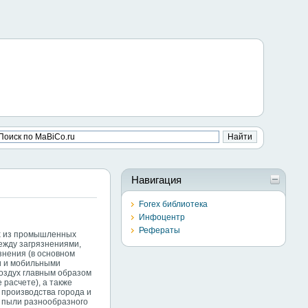
Навигация
Forex библиотека
Инфоцентр
Рефераты
ух из промышленных
ежду загрязнениями,
знения (в основном
и и мобильными
оздух главным образом
 расчете), а также
 производства города и
о пыли разнообразного