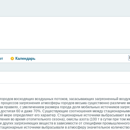
ют
Календарь
и городов восходящих воздушных потоков, засасывающих загрязненный возд
 процессов загрязнения атмосферы городов весьма существенно различие м
 правило, с увеличением размера города доля мобильных источников загря
, достигая 60 и даже 70%. Существующие соотношения между стационарным
ой мере определяют его характер. Стационарные источники выбрасывают в в
еления во время отопительного сезона), окислы азота (100 т в сутки при том же
ы и других загрязняющих веществ в зависимости от специфики промышленного
 стационарные источники выбрасывали в атмосферу значительное количеств