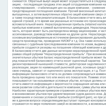
снижается. Обратный выкуп акций может осуществляться в следующ
акцию; - последующая продажа этих акций сотрудникам компании на 
стимулирования; - стабилизация цен на акции компании; - снижение
предотвращения поглощения компании. Прочий внесенный капитал 
выпущенных, а затем выкупленных обратно акций компании сверх ст
а также посредством рекапитализации. В балансовом отчете весь в
единой строкой, в то время как указанные источники его происхожд
вспомогательной книге. Нераспределенная прибыль (retained earnin
прибылью компании и суммой выплаченных дивидендов. Нераспреде
часть, которая может быть распределена между акционерами, и часть
ассигнованная, руководством компании на другие цели. Нераспреде
основным внутрифирменным источником финансирования дальнейш
средств производства, проведения НИОКР и т.д. Она также использу
связанных с судебным преследованием компании по искам, выдвину
прибыли создаются резервы на погашение облигаций компании и др
В балансовом отчете две данные категории нераспределенной при
рамках общей рубрики "Нераспределенная прибыль". При возникнов
значительных убытков баланс нераспределенной прибыли может бы
ряд показателей балансового отчета носит оценочный характер. Та
дисконтированной нынешней стоимости, дебиторская задолженност
реализации, акции по наименьшей рыночной цене, основные средств
свою очередь, зависит от оценочного срока эксплуатации, и т.д. По
информации балансового отчета он должен сопровождаться комме
была проведена оценка того или иного его показателя. Помимо этог
показываются так называемые условные убытки, которые должны от
отчета имеется информация о вероятности сокращения актива или 
ином развитии событий в деятельности компании; сумма убытка мо
Наиболее характерным примером отражения условных убытков являе
и возникновение убытков при удовлетворении судом данного иска. Д
примечаниях и сносках условной прибыли (contingent gain), но при у
же в данном вопросе определяющим выступает принцип консервати
отражаются по мере появления самой их возможности, а возможны