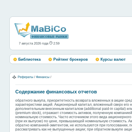
ФИНАНСОВЫЕ РЫНКИ
7 августа 2026 года
2:59
Библиотека
Рейтинг брокеров
Курсы валют
Рефераты
/
Финансы
/
Содержание финансовых отчетов
обратного выкупа, приоритетность возврата вложенных в акции сред
характеристики акций. Акционерный капитал, вложенный сверх его
дополнительным внесенным капиталом (additional paid-in capital)
(premium stock), отражает стоимость активов, полученную компание
номинальную стоимость. Часто источником этого вида акционерного
(при их выпуске) по цене, превышающей номинальную стоимость. А
обратно компанией-эмитентом, не используются при голосовании, п
рассматривать как не выпущенные акции; при обратном выкупе акц