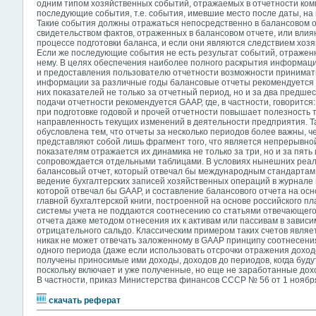
одним типом хозяйственных событий, отражаемых в отчетности ком
последующие события, т.е. события, имевшие место после даты, на
Такие события должны отражаться непосредственно в балансовом 
свидетельством фактов, отраженных в балансовом отчете, или влия
процессе подготовки баланса, и если они являются следствием хоз
Если же последующие события не есть результат событий, отраженны
нему. В целях обеспечения наиболее полного раскрытия информаци
и предоставления пользователю отчетности возможности принимат
информации за различные годы балансовые отчеты рекомендуется 
них показателей не только за отчетный период, но и за два предшест
подачи отчетности рекомендуется GAAP, где, в частности, говоритс
при подготовке годовой и прочей отчетности повышает полезность т
направленность текущих изменений в деятельности предприятия. 
обусловлена тем, что отчеты за несколько периодов более важны, че
представляют собой лишь фрагмент того, что является непрерывной
показателям отражается их динамика не только за три, но и за пять 
сопровождается отдельными таблицами. В условиях нынешних реали
балансовый отчет, который отвечал бы международным стандартам у
ведение бухгалтерских записей хозяйственных операций в журнале и 
которой отвечал бы GAAP, и составление балансового отчета на осн
главной бухгалтерской книги, построенной на основе российского п
системы учета не поддаются соотнесению со статьями отвечающег
отчета даже методом отнесения их к активам или пассивам в завис
отрицательного сальдо. Классическим примером таких счетов являе
никак не может отвечать заложенному в GAAP принципу соотнесения
одного периода (даже если использовать отсрочки отражения доходов
получены приносимые ими доходы, доходов до периодов, когда буд
поскольку включает и уже полученные, но еще не заработанные дох
В частности, приказ Министерства финансов СССР № 56 от 1 ноябр
скачать реферат