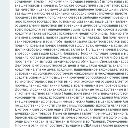
ссудополучателю ( частному или государственному ) использовать и
внешнеторговые кредиты. Он может осуществлять за счет этого креди
где качество и цена окажутся для него наиболее подходящими. Ва
заемщику в наиболее стабильной свободно конвертируемой валюте 
процентов по нему, пополнения счетов в свободно конвертируемой
иностранное государство, то помимо указанных выше целей валютн
осуществлении валютной интервенции в целях регулировании валю
всего предполагает определение суммы кредита, его сроков и усло
кредиту, а также методов страхования кредитного риска. Помимо эт
элемента кредита: валюта займа и валюта платежа. При получении 
заинтересованы в том, чтобы валюта займа характеризовалась высо
правило, кредиты предоставляются в долларах, немецких марках, я
других свободно конвертируемых валютах. Погашение кредита осуще
в которой был выдан кредит. Например, Россия получает кредиты в 
правило, остается доллар. Сумма кредита определяется либо в ком
проспекте при выпуске международных облигаций. Срок международн
факторов, к которым относятся: цели и масштабы кредита; аналоги
кредитов на эти же цели; традиции; национальное законодательств
современных условиях обострения конкуренции в международной то
создать условия для повышения конкурентоспособности отечественн
во многих странах с развитой рыночной экономикой осуществляет 
промышленных компаний и банков, вовлеченных в экспортное креди
формах. В одних странах созданы специальные государственные и 
участием частного капитала ) банковские институты внешнеторгового
консорциумы, перед которыми становится задача создания благоп
внешнекредитных операций коммерческих банков в центральном ба
государственного института по стимулированию экспорта являетс
), который был основан еще в 1934 году в целях предоставления п
американских товаров. Ныне он предоставляет преимущественно 
банковским компаниям против коммерческого и политического риска
ряде других стран, в частности, в Японии и во Франции. Учрежденн
Японии в отличии от соответствующего в США имеет более широкие