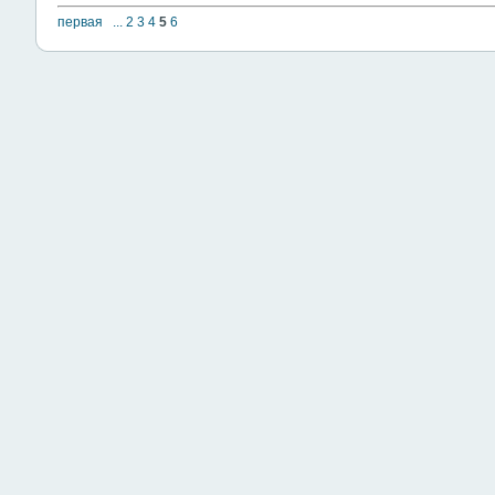
первая
...
2
3
4
5
6