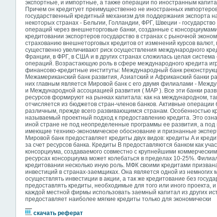
экспортные, и импортные, а также операции по иностранным капит
Причем он кредитует преимущественно не иностранных импортеров,
государственный кредитный механизм для поддержания экспорта на
некоторых странах - Бельгии, Голландии, ФРГ, Швеции - государство
операций через внешнеторговые банки, созданные с консорциумами
кредитовании экспортеров государство в странах с рыночной эконо
страхованию внешнеторговых кредитов от изменений курсов валют, 
существенно увеличивают риск осуществления международного креди
Франции, в ФРГ, в США и в других странах сложилась целая систем
операций. Возрастающую роль в сфере международного кредита и
финансово-кредитные институты: Международный банк реконструкции
Межамериканский банк развития, Азиатский и Африканский банки ра
них главным является Мировой банк с его двумя филиалами - Межд
и Международной ассоциацией развития ( МАР ). Все эти банки раз
ресурсов формируют на рынках капитала: как на международном, та
отчисляется из бюджетов стран-членов банков. Активные операции 
различным, прежде всего развивающимся странам. Особенностью к
называемый проектный подход к предоставлению кредита. Это означ
иной стране не под неопределенные программы ее развития, а под
имеющие технико-экономическое обоснование и признанные экспе
Мировой банк предоставляет кредиты двух видов: кредиты A и кред
за счет ресурсов банка. Кредиты B предоставляются банком как уча
консорциума, создаваемого совместно с крупнейшими коммерческим
ресурсах консорциума может колебаться в пределах 10-25%. Фили
кредитовании несколько иную роль. МФК своими кредитами призван
инвестиций в странах-заемщиках. Она является одной из немногих 
осуществлять инвестиции в акции, а так же кредитование без госуд
предоставлять кредиты, необходимые для того или иного проекта, и
каждой местной фирмы использовать заемный капитал из других ис
предоставляет наиболее мягкие кредиты только для экономически
скачать реферат