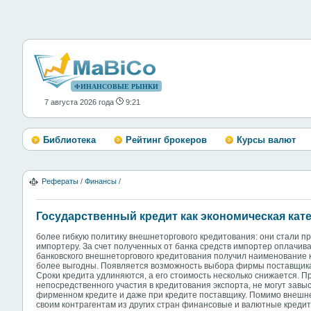
ФИНАНСОВЫЕ РЫНКИ
7 августа 2026 года
9:21
Библиотека
Рейтинг брокеров
Курсы валют
Рефераты
/
Финансы
/
Государственный кредит как экономическая кат
более гибкую политику внешнеторгового кредитования: они стали 
импортеру. За счет полученных от банка средств импортер оплачива
банковского внешнеторгового кредитования получил наименование 
более выгодны. Появляется возможность выбора фирмы поставщика, 
Сроки кредита удлиняются, а его стоимость несколько снижается. 
непосредственного участия в кредитования экспорта, не могут завы
фирменном кредите и даже при кредите поставщику. Помимо внешне
своим контрагентам из других стран финансовые и валютные креди