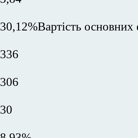
30,12%Вартість основних ф
336
306
30
8,93%