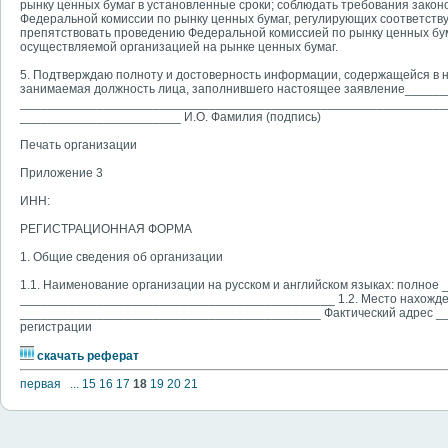
рынку ценных бумаг в установленные сроки; соблюдать требования закон
Федеральной комиссии по рынку ценных бумаг, регулирующих соответств
препятствовать проведению Федеральной комиссией по рынку ценных бу
осуществляемой организацией на рынке ценных бумаг.
5. Подтверждаю полноту и достоверность информации, содержащейся в н
занимаемая должность лица, заполнившего настоящее заявление____
_______________________________________________________________
_______________________ И.О. Фамилия (подпись)
Печать организации
Приложение 3
ИНН:
РЕГИСТРАЦИОННАЯ ФОРМА
1. Общие сведения об организации
1.1. Наименование организации на русском и английском языках: пол
_____________________________________________ 1.2. Место нахожд
___________________________________________ Фактический адрес _
регистрации
скачать реферат
первая
...
15
16
17
18
19
20
21