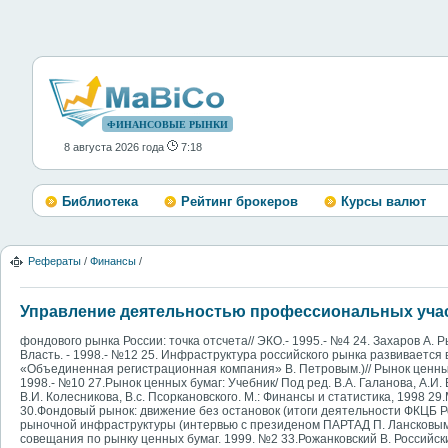
ФИНАНСОВЫЕ РЫНКИ
8 августа 2026 года
7:18
Библиотека
Рейтинг брокеров
Курсы валют
Рефераты
/
Финансы
/
Управление деятельностью профессиональных учас
фондового рынка России: точка отсчета// ЭКО.- 1995.- №4 24. Захаров А. 
Власть. - 1998.- №12 25. Инфраструктура российского рынка развиваетс
«Объединенная регистрационная компания» В. Петровым.)// Рынок ценных 
1998.- №10 27.Рынок ценных бумаг: Учебник/ Под ред. В.А. Галанова, А.И. 
В.И. Колесникова, В.с. Псоркановского. М.: Финансы и статистика, 1998 29
30.Фондовый рынок: движение без остановок (итоги деятельности ФКЦБ Рос
рыночной инфраструктуры (интервью с президеном ПАРТАД П. Лансковым) 
совещания по рынку ценных бумаг. 1999. №2 33.Рожанковский В. Российски