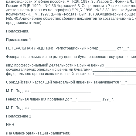
разновидности. Учебное пособие. М.: РДЛ, 1997. 35.Уваров О., Фомина Л
России. // РЦБ. 1999. - №2 36.Черкасский Б. Современем в России возникн
деятельность (главы из монографии) // РЦБ. 1998.- №2,3 38.Ценные бум
Комментарии. _ М., 1997. (Б-чка «Рос.газ» Вып. 18) 39.Акционерные общест
№5. 40.Акционерное общество: сборник документов по составлению на 1 к
предпринимателя»)
Приложения.
Приложение 1
ГЕНЕРАЛЬНАЯ ЛИЦЕНЗИЯ Регистрационный номер ________ от "__" ____
Федеральная комиссия по рынку ценных бумаг разрешает осуществлени
_____________________________________________________________
(вид профессиональной деятельности на рынке ценных _____________
осуществляемых операций с ценными бумагами) ___________________
федерального органа исполнительной власти, его _________________
Срок действия настоящей генеральной лицензии заканчивается "__" ____
М. П. Подпись ____________________________
Генеральная лицензия продлена до "__" ___________ 199_ г.
М. П. Подпись ____________________________
Приложение 2
ИНН:
(На бланке организации - заявителя)