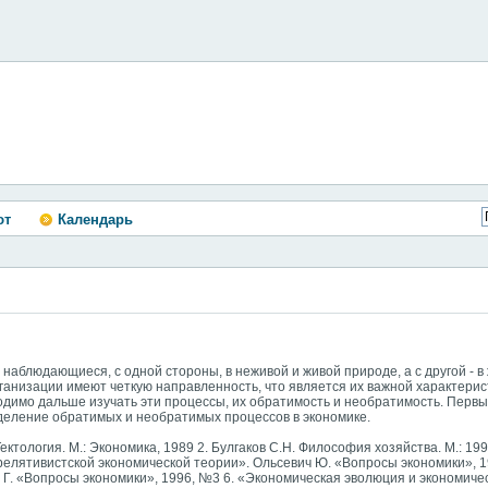
ют
Календарь
наблюдающиеся, с одной стороны, в неживой и живой природе, а с другой - в
низации имеют четкую направленность, что является их важной характерист
ходимо дальше изучать эти процессы, их обратимость и необратимость. Первы
еделение обратимых и необратимых процессов в экономике.
гия. М.: Экономика, 1989 2. Булгаков С.Н. Философия хозяйства. М.: 1992
релятивистской экономической теории». Ольсевич Ю. «Вопросы экономики», 1
 Г. «Вопросы экономики», 1996, №3 6. «Экономическая эволюция и экономичес