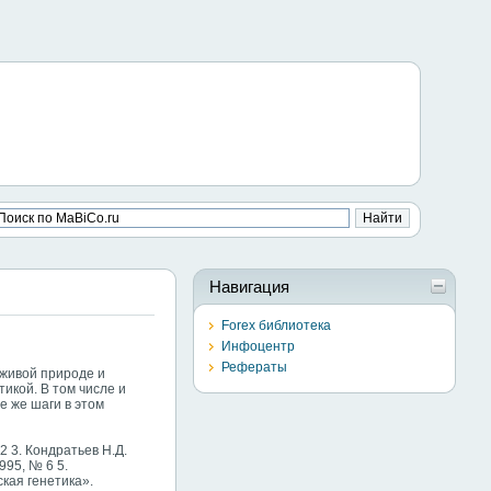
Навигация
Forex библиотека
Инфоцентр
Рефераты
 живой природе и
икой. В том числе и
е же шаги в этом
 3. Кондратьев Н.Д.
995, № 6 5.
кая генетика».