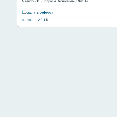
Маевский В. «Вопросы Экономики», 1994, №5
скачать реферат
первая
...
2
3
4
5