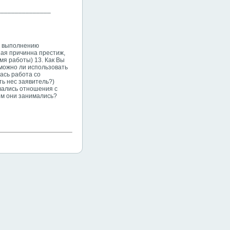
_______________
 к выполнению
ная причинна престиж,
я работы) 13. Как Вы
(можно ли использовать
ась работа со
ть нес заявитель?)
вались отношения с
ем они занимались?