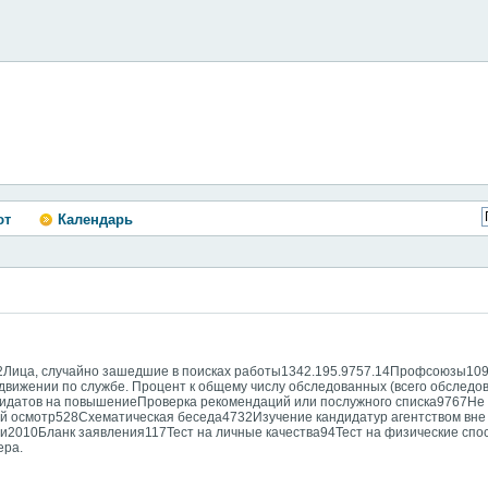
ют
Календарь
2Лица, случайно зашедшие в поисках работы1342.195.9757.14Профсоюзы109
вижении по службе. Процент к общему числу обследованных (всего обследо
дидатов на повышениеПроверка рекомендаций или послужного списка9767Н
й осмотр528Схематическая беседа4732Изучение кандидатур агентством вне
и2010Бланк заявления117Тест на личные качества94Тест на физические сп
ера.