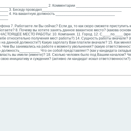
________________________ 2. Комментарии __________________________
___ 3. Беседу проводил_______________________________________
___ 4. На вакантную должность _____________________________
____
лефона 7. Работаете ли Вы сейчас? Если да, то как скоро сможете приступить
отаете? 8. Почему вы хотите занять данное вакантное место? (какова основ
НАСТОЯЩЕЕ МЕСТО РАБОТЫ: 10. Компания. 11. Город. 12. С____по____ (врем
 себе относительно получения мест работы?) 14. Сущность работы вначале? 
на данной должности?) Какую зарплату Вам платили вначале? 15. Как менял
6. Чем Вы занимались на работе к моменту увольнения? (какую ответственнос
о должность__________ Что он собой представляет? (как у кандидата склады
 власть вы имели (имеете)? 18. Сколько человек было под Вашим началом? Ч
ь свою инициативу и суждения? (активно ли кандидат искал ответственности?)