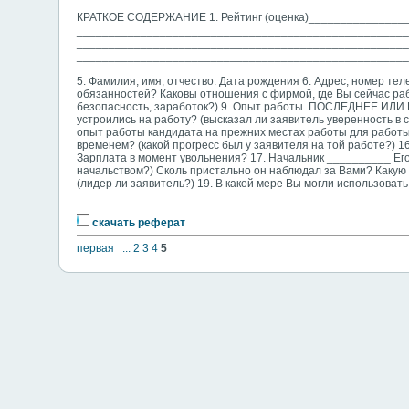
КРАТКОЕ СОДЕРЖАНИЕ 1. Рейтинг (оценка)_______________
_____________________________________________________
_____________________________________________________
____________________________________________________
5. Фамилия, имя, отчество. Дата рождения 6. Адрес, номер те
обязанностей? Каковы отношения с фирмой, где Вы сейчас раб
безопасность, заработок?) 9. Опыт работы. ПОСЛЕДНЕЕ ИЛИ 
устроились на работу? (высказал ли заявитель уверенность в
опыт работы кандидата на прежних местах работы для работы 
временем? (какой прогресс был у заявителя на той работе?) 1
Зарплата в момент увольнения? 17. Начальник __________ Ег
начальством?) Сколь пристально он наблюдал за Вами? Какую
(лидер ли заявитель?) 19. В какой мере Вы могли использоват
скачать реферат
первая
...
2
3
4
5