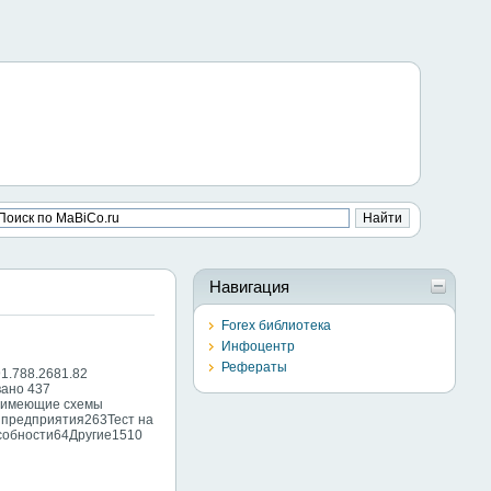
Навигация
Forex библиотека
Инфоцентр
Рефераты
1.788.2681.82
вано 437
е имеющие схемы
 предприятия263Тест на
особности64Другие1510