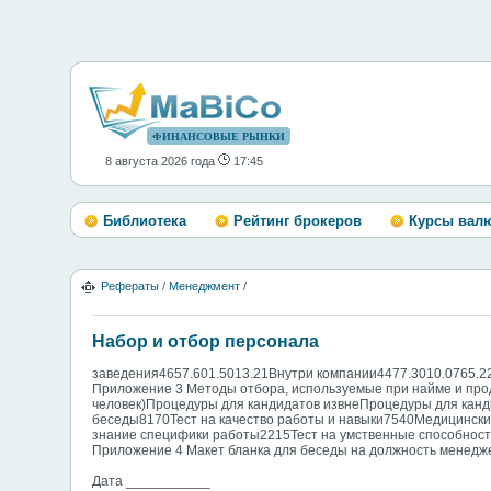
ФИНАНСОВЫЕ РЫНКИ
8 августа 2026 года
17:45
Библиотека
Рейтинг брокеров
Курсы вал
Рефераты
/
Менеджмент
/
Набор и отбор персонала
заведения4657.601.5013.21Внутри компании4477.3010.0765.2
Приложение 3 Методы отбора, используемые при найме и прод
человек)Процедуры для кандидатов извнеПроцедуры для кан
беседы8170Тест на качество работы и навыки7540Медицински
знание специфики работы2215Тест на умственные способност
Приложение 4 Макет бланка для беседы на должность менедж
Дата ___________