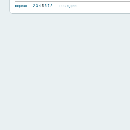
первая
...
2
3
4
5
6
7
8
...
последняя