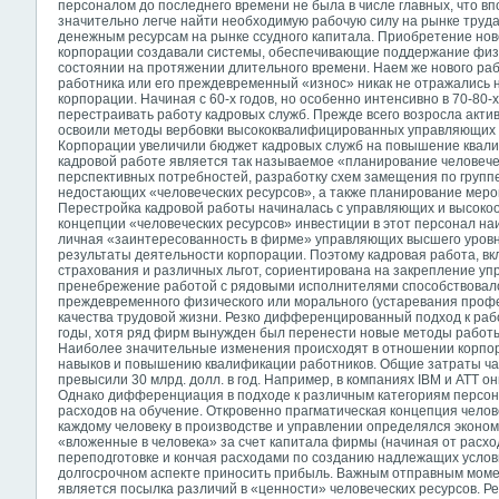
персоналом до последнего времени не была в числе главных, что 
значительно легче найти необходимую рабочую силу на рынке труда
денежным ресурсам на рынке ссудного капитала. Приобретение нов
корпорации создавали системы, обеспечивающие поддержание физи
состоянии на протяжении длительного времени. Наем же нового рабо
работника или его преждевременный «износ» никак не отражались 
корпорации. Начиная с 60-х годов, но особенно интенсивно в 70-80-
перестраивать работу кадровых служб. Прежде всего возросла акти
освоили методы вербовки высококвалифицированных управляющих и
Корпорации увеличили бюджет кадровых служб на повышение квал
кадровой работе является так называемое «планирование человечес
перспективных потребностей, разработку схем замещения по групп
недостающих «человеческих ресурсов», а также планирование меро
Перестройка кадровой работы начиналась с управляющих и высоко
концепции «человеческих ресурсов» инвестиции в этот персонал н
личная «заинтересованность в фирме» управляющих высшего уров
результаты деятельности корпорации. Поэтому кадровая работа, вк
страхования и различных льгот, сориентирована на закрепление уп
пренебрежение работой с рядовыми исполнителями способствовало 
преждевременного физического или морального (устаревания профе
качества трудовой жизни. Резко дифференцированный подход к рабо
годы, хотя ряд фирм вынужден был перенести новые методы работы
Наиболее значительные изменения происходят в отношении корпо
навыков и повышению квалификации работников. Общие затраты час
превысили 30 млрд. долл. в год. Например, в компаниях IBM и ATT он
Однако дифференциация в подходе к различным категориям персон
расходов на обучение. Откровенно прагматическая концепция чело
каждому человеку в производстве и управлении определялся эконо
«вложенные в человека» за счет капитала фирмы (начиная от расход
переподготовке и кончая расходами по созданию надлежащих услови
долгосрочном аспекте приносить прибыль. Важным отправным моме
является посылка различий в «ценности» человеческих ресурсов. Р