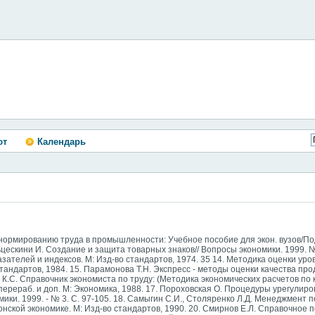
ют
Календарь
и нормированию труда в промышленности: Учебное пособие для экон. вузов/По
льцескини И. Создание и защита товарных знаков// Вопросы экономики. 1999. № 
ателей и индексов. М: Изд-во стандартов, 1974. 35 14. Методика оценки уро
андартов, 1984. 15. Парамонова Т.Н. Экспресс - методы оценки качества пр
в К.С. Справочник экономиста по труду: (Методика экономических расчетов по 
ерераб. и доп. М: Экономика, 1988. 17. Пороховская О. Процедуры урегулир
ки. 1999. - № 3. С. 97-105. 18. Самыгин С.И., Столяренко Л.Д. Менеджмент п
онской экономике. М: Изд-во стандартов, 1990. 20. Смирнов Е.Л. Справочное по