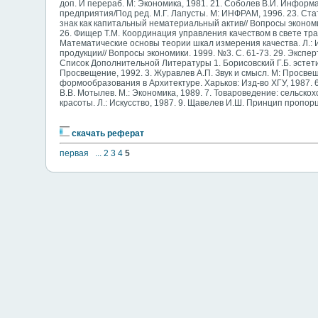
доп. И перераб. М: Экономика, 1981. 21. Соболев В.И. Инфор
предприятия/Под ред. М.Г. Лапусты. М: ИНФРАМ, 1996. 23. Ста
знак как капитальный нематериальный актив// Вопросы экономик
26. Фищер Т.М. Координация управления качеством в свете тра
Математические основы теории шкал измерения качества. Л.: 
продукции// Вопросы экономики. 1999. №3. С. 61-73. 29. Экспе
Список Дополнительной Литературы 1. Борисовский Г.Б. эстетик
Просвещение, 1992. 3. Журавлев А.П. Звук и смысл. М: Просвещ
формообразования в Архитектуре. Харьков: Изд-во ХГУ, 1987. 6.
В.В. Мотылев. М.: Экономика, 1989. 7. Товароведение: сельско
красоты. Л.: Искусство, 1987. 9. Щавелев И.Ш. Принцип пропор
скачать реферат
первая
...
2
3
4
5