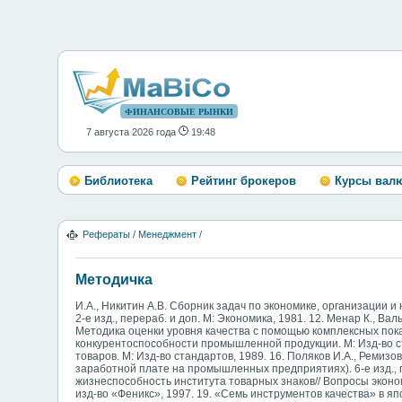
ФИНАНСОВЫЕ РЫНКИ
7 августа 2026 года
19:48
Библиотека
Рейтинг брокеров
Курсы вал
Рефераты
/
Менеджмент
/
Методичка
И.А., Никитин А.В. Сборник задач по экономике, организации 
2-е изд., перераб. и доп. М: Экономика, 1981. 12. Менар К., Ва
Методика оценки уровня качества с помощью комплексных показ
конкурентоспособности промышленной продукции. М: Изд-во ст
товаров. М: Изд-во стандартов, 1989. 16. Поляков И.А., Ремизо
заработной плате на промышленных предприятиях). 6-е изд., п
жизнеспособность института товарных знаков// Вопросы экономи
изд-во «Феникс», 1997. 19. «Семь инструментов качества» в яп