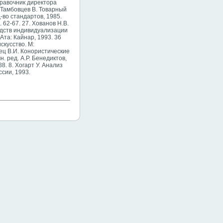
правочник директора
 Тамбовцев В. Товарный
-во стандартов, 1985.
62-67. 27. Хованов Н.В.
едств индивидуализации
Ата: Кайнар, 1993. 36
скусство. М:
вец В.И. Конористические
. ред. А.Р. Бенедиктов,
. 8. Хогарт У. Анализ
ссии, 1993.