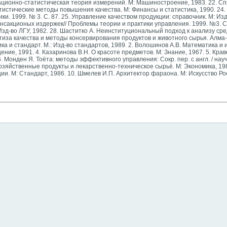
мационно-статистическая теория измерений. М: Машиностроение, 1983. 22. С
тистические методы повышения качества. М: Финансы и статистика, 1990. 24.
и. 1999. № 3. С. 87. 25. Управление качеством продукции: справочник. М: Изд
нсакционых издержек// Проблемы теории и практики управления. 1999. №3. С. 
Изд-во ЛГУ, 1982. 28. Шаститко А. Неинституциональный подход к анализу ср
ртиза качества и методы консервирования продуктов и животного сырья. Алма-
а и стандарт. М.: Изд-во стандартов, 1989. 2. Волошинов А.В. Математика и и
ение, 1991. 4. Казаринова В.Н. О красоте предметов. М: Знание, 1967. 5. Кра
 Монден Я. Тоёта: методы эффективного управления: Сокр. пер. с англ. / научн
хозяйственные продукты и лекарственно-техническое сырьё. М: Экономика, 1988
ции. М: Стандарт, 1986. 10. Шмелев И.П. Архитектор фараона. М: Искусство Ро