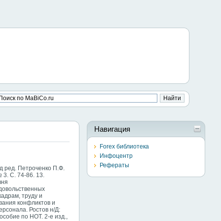
Навигация
Forex библиотека
Инфоцентр
Рефераты
д ред. Петроченко П.Ф.
3. С. 74-86. 13.
вня
одовольственных
кадрам, труду и
ования конфликтов и
ерсонала. Ростов н/Д:
собие по НОТ. 2-е изд.,