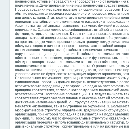
полномочия, которые передаются непосредственно от начальника к 
подчиненным. Делегирование линейных полномочий создает иерарх
Процесс создания иерархии называется скалярным процессом. По
обычно передаются посредством скалярного процесса, результиру
или цепью команд. Итак, результатом делегирования линейных пол
определить штабные полномочия, кратко рассмотрим происхождени
Административный аппарат выполняет так много функций в совреме
перечислить. Однако можно классифицировать штабной аппарат по 
функции, которые он выполняет. К трем типам аппарата относятся
аппарат, который иногда рассматривается как вариант обслуживающ
на практике редко можно провести резкую границу между этими тип
обслуживающего и личного аппаратов описывают штабной аппарат в
использования. Аппаратные (штабные) полномочия помогают орган
нарушения принципа единоначалия. Штабные полномочия включаю
обязательные согласования, параллельные и функциональные полн
обладают аппаратными полномочиями в некоторых областях, а гла
полномочиями в отношении самого аппарата. Ограничение нормы у
подчиняющихся непосредственно руководителю, составляет его но
управляемости не будет соответствующим образом ограничена, возн
Потенциальная возможность путаницы в полномочиях может быть 
единоначалия - работник должен получать непосредственные распо
отвечать только перед ним. Делегирование редко бывает эффектив
принципа соответствия, согласно которому объем полномочий долж
ответственности. Построение организаций. 1. Следует выбирать та
соответствует стратегическим планам и обеспечивает ей эффектив
достижение намеченных целей. 2. Структура организации не может 
меняется как внешнее, так и внутреннее ее окружение. 3. Большинс
бюрократические структуры управления.
Традиционной структурой 
организация, при которой последняя разбивается на подразделе
функции. 4. Поскольку чисто функциональные структуры оказались
организации перешли к использованию дивизиональных структур. О
дивизиональные структуры, ориентированные или на различные вид