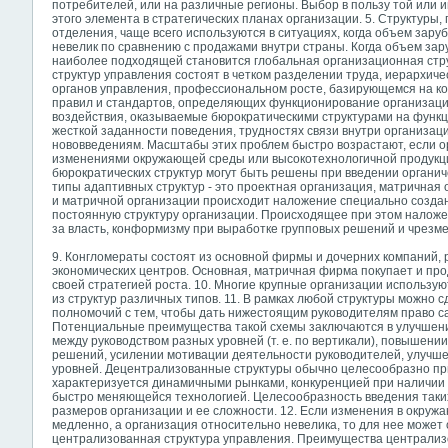
потребителей, или на различные регионы. Выбор в пользу той или 
этого элемента в стратегических планах организации. 5. Структу
отделения, чаще всего используются в ситуациях, когда объем за
невелик по сравнению с продажами внутри страны. Когда объем за
наиболее подходящей становится глобальная организационная стру
структур управления состоят в четком разделении труда, иерархич
органов управления, профессиональном росте, базирующемся на ко
правил и стандартов, определяющих функционирование организаци
воздействия, оказываемые бюрократическими структурами на функц
жесткой заданности поведения, трудностях связи внутри организац
нововведениям. Масштабы этих проблем быстро возрастают, если о
изменениями окружающей среды или высокотехнологичной продукц
бюрократических структур могут быть решены при введении органич
типы адаптивных структур - это проектная организация, матричная 
и матричной организации происходит наложение специально создан
постоянную структуру организации. Происходящее при этом наложе
за власть, конформизму при выработке групповых решений и чрезм
9. Конгломераты состоят из основной фирмы и дочерних компаний,
экономических центров. Основная, матричная фирма покупает и пр
своей стратегией роста. 10. Многие крупные организации использу
из структур различных типов. 11. В рамках любой структуры можно 
полномочий с тем, чтобы дать нижестоящим руководителям право 
Потенциальные преимущества такой схемы заключаются в улучшен
между руководством разных уровней (т. е. по вертикали), повышен
решений, усилении мотивации деятельности руководителей, улучше
уровней. Децентрализованные структуры обычно целесообразно при
характеризуется динамичными рынками, конкуренцией при наличии
быстро меняющейся технологией. Целесообразность введения таких
размеров организации и ее сложности. 12. Если изменения в окру
медленно, а организация относительно невелика, то для нее может
централизованная структура управления. Преимущества централиз