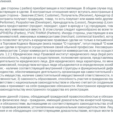
олнения.
 две стороны ( parties) приобретающая и поставляющая. В общем случае под 
аствующее в сделке. В контрактные отношения могут вступать иностранные 
я сторона - Заказчик (Client, Customer), Получатель (Receiver), Арендатор (
х контракта получает продукцию, товар, то есть покупает или каким-либо друг
rformer), Разработчик (Developer), Арендодатель (Lessor), Лицензиар (Licens
ракта предоставляет (продает, передает, сдает в аренду и т.д.) продукцию, тов
оны могу именоваться вместе. В этом случае следует единообразно во всем те
РТНЕРЫ (Parties), УЧАСТНИКИ (Partners). Иногда стороны, участвующие в к
инимателей, именуемых коммерсантами (merchant, commercial traveller), кото
позволяет вступать в юридические правовые сделки не только в письменной 
 в Торговом Кодексе Франции (книга первая "О торговле", титул первый "О ком
вые сделки в процессе осуществления своей обычной профессии. Несоверше
оммерсантом. Супруг коммерсанта признается коммерсантом, если он осущес
уга. 1.2.1 Юридическое лицо Правовой институт юридического лица (legal per
оспособность,
порядок ее осуществления, полномочия органов, представляющ
деятельности юридического лица. Для юридического лица характерны, по ме
заимосвязей, посредством которых люди объединяются в определенную хозя
ия; - наличие соответствующей внутренней структуры и функциональной ди
 единство, обеспечивающее деятельность организации как самостоятельной
ость имущества, наличие самостоятельной имущественной ответственности, п
венностью; 3) законность образования, способность участия в гражданско-п
тветствии с национальным законодательством и обычно считается созданным
рава и принимает на себя гражданские обязанности. Иностранное юридическо
аконодательству иностранного государства его регистрации.
ажданин данной страны, обладающий гражданской правоспособностью и обязанн
е физическое лицо - гражданин, имеющий доказательства конкретной принад
и обязанностями, вытекающими из соответствующего законодательства этой
 правовым режимом, установленным национальным законодательством. Лиц
ния и не обладающее соответствующими доказательствами, которые могли б