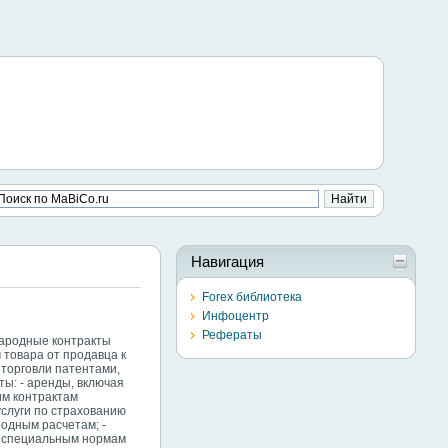
Навигация
Forex библиотека
Инфоцентр
Рефераты
народные контракты
 товара от продавца к
 торговли патентами,
кты: - аренды, включая
им контрактам
услуги по страхованию
родным расчетам; -
 и специальным нормам