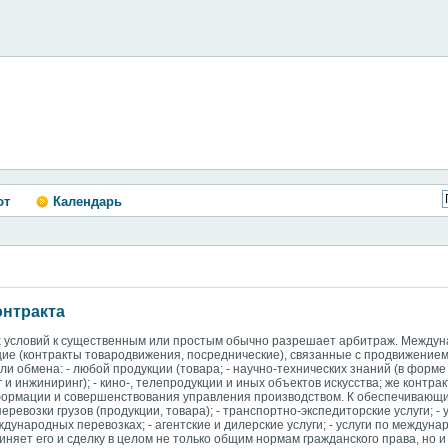
ют
Календарь
онтракта
х условий к существенным или простым обычно разрешает арбитраж. Между
щие (контракты товародвижения, посреднические), связанные с продвижением
и обмена: - любой продукции (товара; - научно-технических знаний (в форме
г и инжиниринг); - кино-, телепродукции и иных объектов искусства; же контра
информации и совершенствования управления производством. К обеспечивающ
евозки грузов (продукции, товара); - транспортно-экспедиторские услуги; - 
еждународных перевозках; - агентские и дилерские услуги; - услуги по междуна
чиняет его и сделку в целом не только общим нормам гражданского права, но