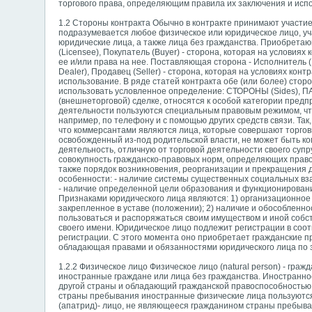
торгового права, определяющим правила их заключения и исп
1.2 Стороны контракта Обычно в контракте принимают участие
подразумевается любое физическое или юридическое лицо, уч
юридические лица, а также лица без гражданства. Приобретающа
(Licensee), Покупатель (Buyer) - сторона, которая на условия
ее и/или права на нее. Поставляющая сторона - Исполнитель (Pe
Dealer), Продавец (Seller) - сторона, которая на условиях конт
использование. В ряде статей контракта обе (или более) стор
использовать условленное определение: СТОРОНЫ (Sides), ПА
(внешнеторговой) сделке, относятся к особой категории предпр
деятельности пользуются специальным правовым режимом, что 
например, по телефону и с помощью других средств связи. Так,
что коммерсантами являются лица, которые совершают торго
освобожденный из-под родительской власти, не может быть к
деятельность, отличную от торговой деятельности своего супр
совокупность гражданско-правовых норм, определяющих прав
также порядок возникновения, реорганизации и прекращения 
особенности: - наличие системы существенных социальных в
- наличие определенной цели образования и функционирован
Признаками юридического лица являются: 1) организационное
закрепленное в уставе (положении); 2) наличие и обособленн
пользоваться и распоряжаться своим имуществом и иной собст
своего имени. Юридическое лицо подлежит регистрации в соо
регистрации. С этого момента оно приобретает гражданские п
обладающая правами и обязанностями юридического лица по з
1.2.2 Физическое лицо Физическое лицо (natural person) - гр
иностранные граждане или лица без гражданства. Иностранно
другой страны и обладающий гражданской правоспособностью 
страны пребывания иностранные физические лица пользуются
(апатрид)- лицо, не являющееся гражданином страны пребыва