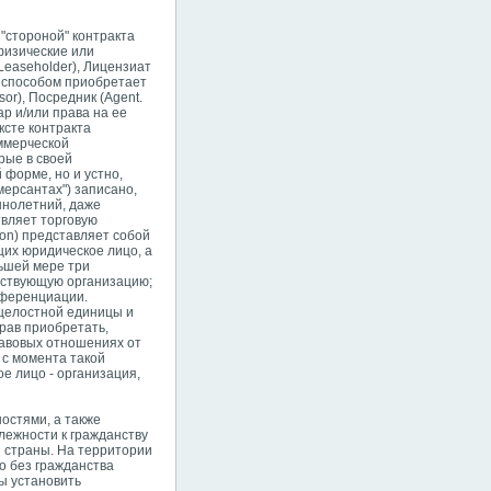
"стороной" контракта
физические или
Leaseholder), Лицензиат
им способом приобретает
or), Посредник (Agent.
ар и/или права на ее
ксте контракта
оммерческой
рые в своей
форме, но и устно,
мерсантах") записано,
ннолетний, даже
твляет торговую
son) представляет собой
их юридическое лицо, а
ньшей мере три
йствующую организацию;
фференциации.
 целостной единицы и
рав приобретать,
равовых отношениях от
 с момента такой
е лицо - организация,
остями, а также
лежности к гражданству
 страны. На территории
о без гражданства
ы установить