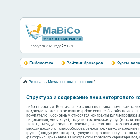
ФИНАНСОВЫЕ РЫНКИ
7 августа 2026 года
12:9
Библиотека
Рейтинг брокеров
Курсы вал
Рефераты
/
Международные отношения
/
Структура и содержание внешнеторгового к
либо к простым. Возникающие споры по принадлежности таки
подразделяются на основные (prime contracts) и обеспечиваю
покупателю. К основным относятся контракты купли-продажи ил
лицензиями, «ноу-хау»); - научно-технических услуг (консалтин
лизинг; - международного туризма; - консалтинга в области 
международного товарооборота относятся: - международные пер
грузов (продукции, товара); - услуги по хранению грузов при м
факторинг. Признание за контрактом торгового характера под