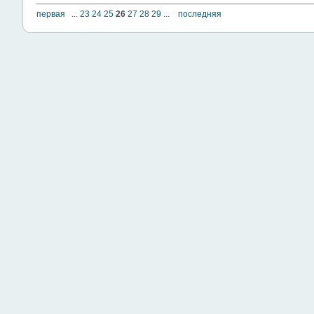
первая
...
23
24
25
26
27
28
29
...
последняя