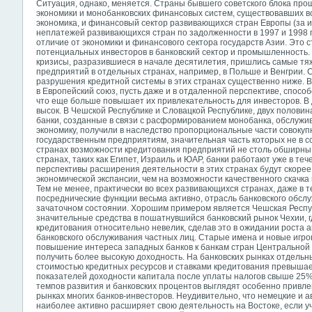
Ситуация, однако, меняется. Страны бывшего советского блока про
экономики и монобанковских финансовых систем, существовавших вс
экономика, и финансовый сектор развивающихся стран Европы (за 
неплатежей развивающихся стран по задолженности в 1997 и 1998 г
отличие от экономики и финансового сектора государств Азии. Эт
потенциальных инвесторов в банковский сектор и промышленность. 
кризисы, разразившиеся в начале десятилетия, пришлись самые т
предприятий в отдельных странах, например, в Польше и Венгрии. 
разрушения кредитной системы в этих странах существенно ниже. В
в Европейский союз, пусть даже и в отдаленной перспективе, спос
что еще больше повышает их привлекательность для инвесторов. В 
высок. В Чешской Республике и Словацкой Республике, двух полови
банки, созданные в связи с расформированием монобанка, обслуж
экономику, получили в наследство пропорциональные части совокуп
государственным предприятиям, значительная часть которых не в со
странах возможности кредитования предприятий не столь обширны к
странах, таких как Египет, Израиль и ЮАР, банки работают уже в теч
перспективы расширения деятельности в этих странах будут скоре
экономической экспансии, чем на возможности качественного скачка
Тем не менее, практически во всех развивающихся странах, даже в т
посреднические функции весьма активно, отрасль банковского обсл
зачаточном состоянии. Хорошим примером является Чешская Респу
значительные средства в пошатнувшийся банковский рынок Чехии, г
кредитования относительно невелик, сделав это в ожидании роста 
банковского обслуживания частных лиц. Старые имена и новые игр
повышение интереса западных банков к банкам стран Центральной 
получить более высокую доходность. На банковских рынках отдельн
стоимостью кредитных ресурсов и ставками кредитования превышае
показателей доходности капитала после уплаты налогов свыше 25%
темпов развития и банковских процентов выглядят особенно привл
рынках многих банков-инвесторов. Неудивительно, что немецкие и ав
наиболее активно расширяет свою деятельность на Востоке, если уче