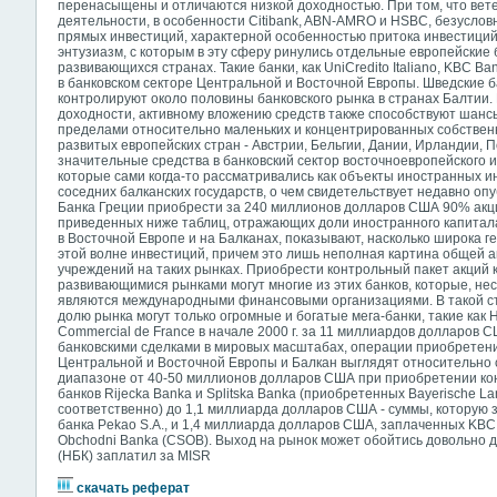
перенасыщены и отличаются низкой доходностью. При том, что вет
деятельности, в особенности Citibank, ABN-AMRO и HSBC, безуслов
прямых инвестиций, характерной особенностью притока инвестиций,
энтузиазм, с которым в эту сферу ринулись отдельные европейские
развивающихся странах. Такие банки, как UniCredito Italiano, KBC B
в банковском секторе Центральной и Восточной Европы. Шведские 
контролируют около половины банковского рынка в странах Балтии
доходности, активному вложению средств также способствуют шанс
пределами относительно маленьких и концентрированных собствен
развитых европейских стран - Австрии, Бельгии, Дании, Ирландии, 
значительные средства в банковский сектор восточноевропейского и
которые сами когда-то рассматривались как объекты иностранных и
соседних балканских государств, о чем свидетельствует недавно о
Банка Греции приобрести за 240 миллионов долларов США 90% акций
приведенных ниже таблиц, отражающих доли иностранного капитала
в Восточной Европе и на Балканах, показывают, насколько широка 
этой волне инвестиций, причем это лишь неполная картина общей 
учреждений на таких рынках. Приобрести контрольный пакет акций к
развивающимися рынками могут многие из этих банков, которые, не
являются международными финансовыми организациями. В такой ст
долю рынка могут только огромные и богатые мега-банки, такие как 
Commercial de France в начале 2000 г. за 11 миллиардов долларов С
банковскими сделками в мировых масштабах, операции приобретен
Центральной и Восточной Европы и Балкан выглядят относительно 
диапазоне от 40-50 миллионов долларов США при приобретении кон
банков Rijecka Banka и Splitska Banka (приобретенных Bayerische Lan
соответственно) до 1,1 миллиарда долларов США - суммы, которую з
банка Pekao S.A., и 1,4 миллиарда долларов США, заплаченных KBC
Obchodni Banka (CSOB). Выход на рынок может обойтись довольно д
(НБК) заплатил за MISR
скачать реферат