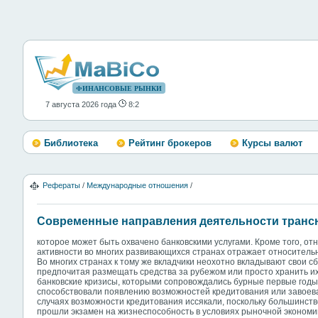
ФИНАНСОВЫЕ РЫНКИ
7 августа 2026 года
8:2
Библиотека
Рейтинг брокеров
Курсы валют
Рефераты
/
Международные отношения
/
Cовременные направления деятельности транс
которое может быть охвачено банковскими услугами. Кроме того, от
активности во многих развивающихся странах отражает относитель
Во многих странах к тому же вкладчики неохотно вкладывают свои 
предпочитая размещать средства за рубежом или просто хранить их
банковские кризисы, которыми сопровождались бурные первые годы 
способствовали появлению возможностей кредитования или завоева
случаях возможности кредитования иссякали, поскольку большинств
прошли экзамен на жизнеспособность в условиях рыночной экономик