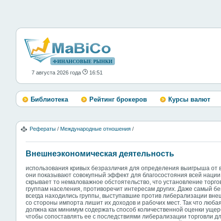
ФИНАНСОВЫЕ РЫНКИ
7 августа 2026 года
16:51
Библиотека
Рейтинг брокеров
Курсы валют
Рефераты
/
Международные отношения
/
Внешнеэкономическая деятельность
использования кривых безразличия для определения выигрыша от в
они показывают совокупный эффект для благосостояния всей нации.
скрывает то немаловажное обстоятельство, что установление торг
группам населения, противоречит интересам других. Даже самый бе
всегда находились группы, выступавшие против либерализации внеш
со стороны импорта лишит их доходов и рабочих мест. Так что люба
должна как минимум содержать способ количественной оценки ущерба
чтобы сопоставлять ее с последствиями либерализации торговли дл