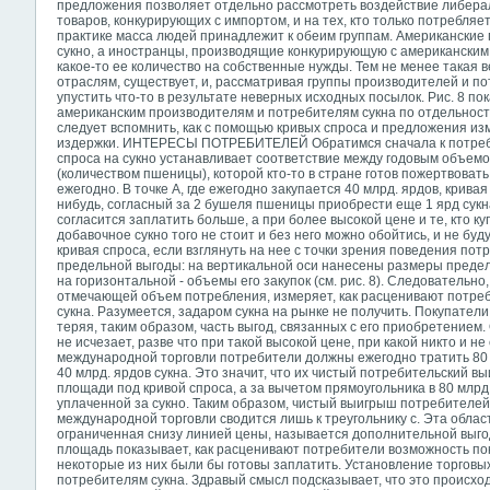
предложения позволяет отдельно рассмотреть воздействие либера
товаров, конкурирующих с импортом, и на тех, кто только потребля
практике масса людей принадлежит к обеим группам. Американские
сукно, а иностранцы, производящие конкурирующую с американским
какое-то ее количество на собственные нужды. Тем не менее такая 
отраслям, существует, и, рассматривая группы производителей и п
упустить что-то в результате неверных исходных посылок. Рис. 8 по
американским производителям и потребителям сукна по отдельности
следует вспомнить, как с помощью кривых спроса и предложения и
издержки. ИНТЕРЕСЫ ПОТРЕБИТЕЛЕЙ Обратимся сначала к потребит
спроса на сукно устанавливает соответствие между годовым объемо
(количеством пшеницы), которой кто-то в стране готов пожертвоват
ежегодно. В точке А, где ежегодно закупается 40 млрд. ярдов, крива
нибудь, согласный за 2 бушеля пшеницы приобрести еще 1 ярд сукна
согласится заплатить больше, а при более высокой цене и те, кто ку
добавочное сукно того не стоит и без него можно обойтись, и не буд
кривая спроса, если взглянуть на нее с точки зрения поведения пот
предельной выгоды: на вертикальной оси нанесены размеры предель
на горизонтальной - объемы его закупок (см. рис. 8). Следовательно
отмечающей объем потребления, измеряет, как расценивают потре
сукна. Разумеется, задаром сукна на рынке не получить. Покупател
теряя, таким образом, часть выгод, связанных с его приобретением
не исчезает, разве что при такой высокой цене, при какой никто и не 
международной торговли потребители должны ежегодно тратить 80
40 млрд. ярдов сукна. Это значит, что их чистый потребительский в
площади под кривой спроса, а за вычетом прямоугольника в 80 млрд
уплаченной за сукно.
Таким образом, чистый выигрыш потребителей о
международной торговли сводится лишь к треугольнику с. Эта облас
ограниченная снизу линией цены, называется дополнительной выгод
площадь показывает, как расценивают потребители возможность пок
некоторые из них были бы готовы заплатить. Установление торгов
потребителям сукна. Здравый смысл подсказывает, что это происхо