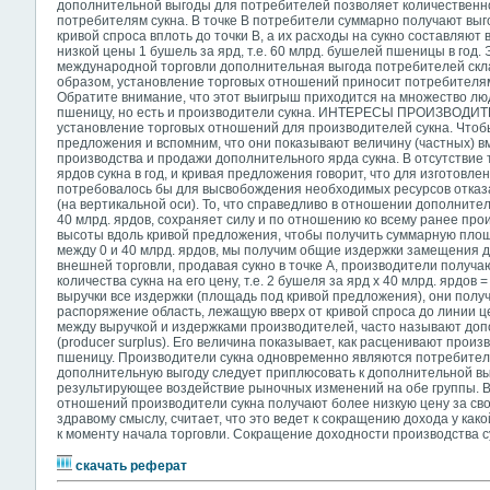
дополнительной выгоды для потребителей позволяет количественно
потребителям сукна. В точке В потребители суммарно получают вы
кривой спроса вплоть до точки В, а их расходы на сукно составляют
низкой цены 1 бушель за ярд, т.е. 60 млрд. бушелей пшеницы в год. 
международной торговли дополнительная выгода потребителей скла
образом, установление торговых отношений приносит потребителя
Обратите внимание, что этот выигрыш приходится на множество лю
пшеницу, но есть и производители сукна. ИНТЕРЕСЫ ПРОИЗВОДИТЕ
установление торговых отношений для производителей сукна. Чтобы
предложения и вспомним, что они показывают величину (частных)
производства и продажи дополнительного ярда сукна. В отсутствие т
ярдов сукна в год, и кривая предложения говорит, что для изготовле
потребовалось бы для высвобождения необходимых ресурсов отказ
(на вертикальной оси). То, что справедливо в отношении дополните
40 млрд. ярдов, сохраняет силу и по отношению ко всему ранее про
высоты вдоль кривой предложения, чтобы получить суммарную пло
между 0 и 40 млрд. ярдов, мы получим общие издержки замещения дл
внешней торговли, продавая сукно в точке А, производители получ
количества сукна на его цену, т.е. 2 бушеля за ярд x 40 млрд. ярдов 
выручки все издержки (площадь под кривой предложения), они получа
распоряжение область, лежащую вверх от кривой спроса до линии це
между выручкой и издержками производителей, часто называют до
(producer surplus). Его величина показывает, как расценивают прои
пшеницу. Производители сукна одновременно являются потребителям
дополнительную выгоду следует приплюсовать к дополнительной вы
результирующее воздействие рыночных изменений на обе группы. В
отношений производители сукна получают более низкую цену за св
здравому смыслу, считает, что это ведет к сокращению дохода у как
к моменту начала торговли. Сокращение доходности производства с
скачать реферат