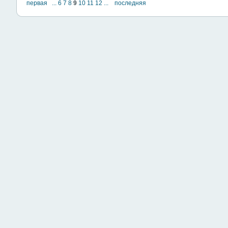
первая
...
6
7
8
9
10
11
12
...
последняя