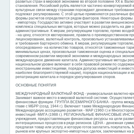
развитых стран в мировой экономике во второй половине XX в. Валю
становления. Российский рубль является частично конвертируемой 
культурные связи между странами порождают денежные требования
подлежат регулированию. С этой целью применяются различные ф
формы расчетов определяется рядом факторов. Некоторые формы р
- импортеру. Государство активно участвует в развитии внешнеэко
комплекса специальных методов, которые можно разделить на две о
административные. К мерам, регулирующим торговлю, прямо возде
- на цену, относятся квотирование, правила о преимущественном п
лицензирование, валютный контроль, произвольно устанавливаемы
и требования бартерного обмена. К мерам, регулирующим торговлю
опосредованно- на количество товаров, относятся таможенные тари
минимальных ценах, произвольная таможенная оценка и специаль
современном развитии мировой экономики и международных эконом
международное движение капитала. Административные методы рег
национальном уровне включают в себя правовой режим по содержа
иностранными инвестициями, порядок допуска инвестиций и инвест
наиболее благоприятствуемой нации), порядок национализации и к
репатриацию капитала и порядок урегулирования споров.
ОСНОВНЫЕ ПОНЯТИЯ
МЕЖДУНАРОДНЫЙ ВАЛЮТНЫЙ ФОНД - универсальная валютно-кред
Занимает важное место в мировой валютной системе. Осуществляет
финансовые функции. ГРУППА ВСЕМИРНОГО БАНКА - группа между
главе с МБРР (созд. 1944 г.). Включает также Международную Финанс
Международную ассоциацию развития - MAP (1960 г.) и Многосторо
инвестиций -МИГА (1988 г.). РЕГИОНАЛЬНЫЕ ФИНАНСОВЫЕ ИНСТИТ
учреждения, предоставляющие финансовые ресурсы на цели развити
интеграционных процессов в ряде регионов. ЦЕНА - денежная сумма
предлагая товар или услугу, и которую готов заплатить покупател
рынков или крупных экспортно-импортных сделок, заключаемых на р