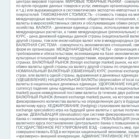
центрах мировой торговли. МИРОВЫЕ ТОВАРНЫЕ РЫНКИ - совокупн
по купле-продаже данных товаров и услуг, имеющих организацион
и т.д.) или выражающиеся в систематических экспортно-импортных
покупателей. ТАМОЖЕННАЯ СТОИМОСТЬ - стоимость товара на мом
международные валютные отношения- общественные отношения, 
валюты в мирохозяйственных связях и обслуживающие обмен резул
хозяйства. ВАЛЮТА - денежная единица страны, используемая во в
международных расчетах, а также международные (региональные
КУРС - цена денежной единицы данной страны (национальной валю
другой страны, том или ином наборе валют или в международных (р
ВАЛЮТНАЯ СИСТЕМА - совокупность экономических отношений, свя
форм их организации. МЕЖДУНАРОДНЫЕ РАСЧЕТЫ - организация и
требованиям и обязательствам, возникающим на базе экономических
культурных отношений между государствами, юридическими и физи
странах. ВАЛЮТНЫЙ РЫНОК (foreign exchange market) рынок, на кот
обмен валюты одной страны на валюту другой страны по определен
НОМИНАЛЬНЫЙ ВАЛЮТНЫЙ (ОБМЕННЫЙ) КУРС (nominal exchange ra
стран, или валюта одной страны, выраженная в денежных единиц
(УДЕШЕВЛЕНИЕ) НАЦИОНАЛЬНОЙ ВАЛЮТЫ (depreciation of local cur
валюты в национальных денежных единицах. УДОРОЖАНИЕ НАЦИОН
currency) падение цены единицы иностранной валюты в националь
market) рынок немедленной поставки валюты (в течение двух раб
ВАЛЮТНЫЙ РЫНОК (forward exchange market) рынок, на котором зак
фиксированного количества валюты на определенную дату в будуще
валютному курсу. ХЕДЖИРОВАНИЕ (hedging) страхование валютны
exchange speculation) игра на будущей цене валюты с целью получ
сделки. ДЕВАЛЬВАЦИЯ (devaluation) при системе фиксированного л
банка о i нижении курса национальной валюты. РЕВАЛЬВАЦИЯ (reval
валютного курса постановление Центрального банка о повышении к
ГОСУДАРСТВЕННОЕ РЕГУЛИРОВАНИЕ ВЭД - совокупность мер, прин
совершенствовать ВЭД в интересах национальной экономики, защи
«чрезмерно» внешней конкуренции. АДМИНИСТРАТИВНОЕ РЕГУЛИР