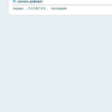
скачать реферат
первая
...
3
4
5
6
7
8
9
...
последняя