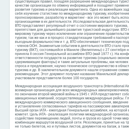
существующих правил, поощряя разрешение международных туристс
качестве организации по обмену информацией и поощряет применен
развития туризма и реализации маркетинга. Одна из важнейших зад
себя изучение статистики по международному туризму, изобретени
прогнозирование, разработку и маркетинг - все это может быть ис
организациями в их деятельности. Исследовательская деятельность
ВТО представляет регулярный отчет о состоянии мирового туризма, 
препятствия для дальнейшего развития туристской индустрии. ВТО
мировому туризму через исключение или ограничение правительст
туризм, так же как и в процесс стандартизации требований к паспор
въездным формальностям и т. д. ВТО обеспечивает техническую под
- членов ООН. Знаменитым событием в деятельности ВТО стало пр
туризму (ВКТ), состоявшейся в Маниле (Филиппины) с 27 сентября н
приняла II сессия Генеральной ассамблеи ВТО (май 1977 г.). На к
ответственности государств за развитие туризма (социально-эконом
сдерживающие факторы) и такие актуальные проблемы, как человек 
спроса и предложения; научно-техническое сотрудничество в област
туризма и др. В заключительном документе нашли отражение совме
рекомендации. Этот документ получил название Манильской деклар
участвовали представители более 100 государств.
Международная ассоциация воздушного транспорта (International Air Tra
всемирная организация для всех международных авиаперевозчиков, 
по окончании второй мировой войны в 1945 г. IATA представляет с
авиационных компаний, осуществляющих международные рейсы. Гл
международного коммерческого авиационного сообщения, введение 
и установление согласованных тарифов на пассажирские авиапере
Высший орган IATA - ежегодная Генеральная ассамблея, на которо
комитет. Цель IATA - реализация
политики международной организаци
содействие перемещению людей, почты и грузов из одной точки мир
комбинации маршрутов воздушной сети. Резолюции, принятые на т
не только билетов, но и путевых листов, документов на багаж, а так