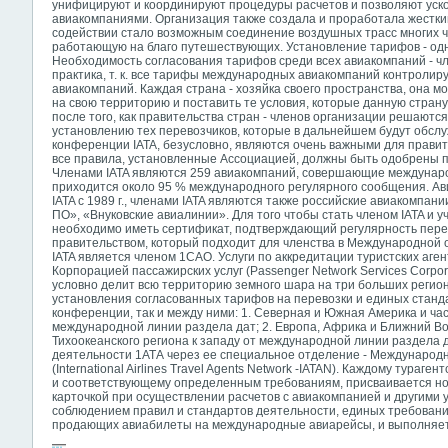
унифицируют и координируют процедуры расчетов и позволяют уско
авиакомпаниями. Организация также создала и проработала жестки
содействии стало возможным соединение воздушных трасс многих ч
работающую на благо путешествующих. Установление тарифов - од
Необходимость согласования тарифов среди всех авиакомпаний - чле
практика, т. к. все тарифы международных авиакомпаний контролир
авиакомпаний. Каждая страна - хозяйка своего пространства, она м
на свою территорию и поставить те условия, которые данную стран
после того, как правительства стран - членов организации решают
установлению тех перевозчиков, которые в дальнейшем будут обсл
конференции IATA, безусловно, являются очень важными для правител
все правила, установленные Ассоциацией, должны быть одобрены пр
Членами IATA являются 259 авиакомпаний, совершающие междунар
приходится около 95 % международного регулярного сообщения. А
IATA с 1989 г., членами IATA являются также российские авиакомпа
ПО», «Внуковские авиалинии». Для того чтобы стать членом IATA и
необходимо иметь сертификат, подтверждающий регулярность пере
правительством, который подходит для членства в Международной 
IATA является членом 1САО. Услуги по аккредитации туристских аг
Корпорацией пассажирских услуг (Passenger Network Services Corpora
условно делит всю территорию земного шара на три больших регион
установления согласованных тарифов на перевозки и единых станда
конференции, так и между ними: 1. Северная и Южная Америка и част
международной линии раздела дат; 2. Европа, Африка и Ближний Вос
Тихоокеанского региона к западу от международной линии раздела да
деятельности 1АТА через ее специальное отделение - Международ
(International Airlines Travel Agents Network -IATAN). Каждому тура
и соответствующему определенным требованиям, присваивается но
карточкой при осуществлении расчетов с авиакомпанией и другими у
соблюдением правил и стандартов деятельности, единых требовани
продающих авиабилеты на международные авиарейсы, и выполняе