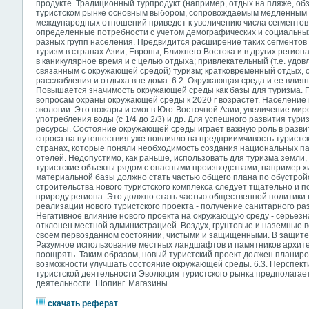
продукте. Традиционный турпродукт (например, отдых на пляже, обз
туристском рынке основным выбором, сопровождаемым медленным р
международных отношений приведет к увеличению числа сегментов
определенные потребности с учетом демографических и социальных
разных групп населения. Предвидится расширение таких сегментов 
туризм в странах Азии, Европы, Ближнего Востока и в других регион
в каникулярное время и с целью отдыха; привлекательный (т.е. уд
связанным с окружающей средой) туризм; кратковременный отдых, 
расслабления и отдыха вне дома. 6.2. Окружающая среда и ее влиян
Повышается значимость окружающей среды как базы для туризма. П
вопросам охраны окружающей среды к 2020 г возрастет. Населени
экологии. Это пожары и смог в Юго-Восточной Азии, увеличение мир
употребления воды (с 1/4 до 2/3) и др. Для успешного развития ту
ресурсы. Состояние окружающей среды играет важную роль в разв
спроса на путешествия уже повлияло на предприимчивость туристск
странах, которые поняли необходимость создания национальных па
отелей. Недопустимо, как раньше, использовать для туризма земли,
туристские объекты рядом с опасными производствами, например 
материальной базы должно стать частью общего плана по обустрой
строительства нового туристского комплекса следует тщательно и по
природу региона. Это должно стать частью общественной политики 
реализации нового туристского проекта - получение санитарного ра
Негативное влияние нового проекта на окружающую среду - серьезн
отклонен местной администрацией. Воздух, грунтовые и наземные в
своем первозданном состоянии, чистыми и защищенными. В защите 
Разумное использование местных ландшафтов и памятников архитек
поощрять. Таким образом, новый туристский проект должен планиров
возможности улучшать состояние окружающей среды. 6.3. Перспек
туристской деятельности Эволюция туристского рынка предполагает
деятельности. Шопинг. Магазины
скачать реферат