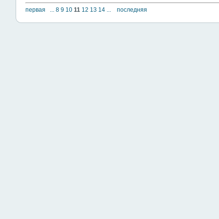
первая
...
8
9
10
11
12
13
14
...
последняя