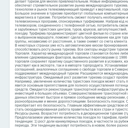
делает туризм для многих привлекательным. Новые информационн
обеспечат стремительное развитие рынка международного туризма
технологии и рынок телекоммуникаций приведут к вертикальной, го
Большое значение в туризме приобретут глобальные компьютерные
маркетинга в туризме. Потребитель сможет получать необходимую 
телевизионных программ, спонсируемых турфирмами. Набрав код н
телевизором, соединенного с телефонной сетью, потребитель смож
и зарубежных туристских центров, туров, круизов, автопутешествий,
поездку. Турфирма продемонстрирует цветной фильм по стране или
о выбранном маршруте, поможет сделать бронирование как для тури
группы, независимо от расстояния, а также снимет со счета клиент
В некоторых странах уже есть автоматические киоски бронировани
способствовать росту рынка туризма. Все секторы индустрии туриз
Торговля. Характер международной торговли становится более либ
влияние сдерживающих факторов, вызванных переговорами (с 1986 по
торговля сохраняет практику существенного развития в условиях, ко
участвует как в экспорте, так и в импорте турпродукта. Устанавлив
соглашений, аналогичных соглашению о свободе торговли в Северной
поддерживает международный туризм. Расширяются международные
инфраструктура. Ожидаемый рост развития туризма создаст пробле
Например, увеличение количества туристских поездок может стать 
явится основным препятствием для полного осуществления потенц
средств. Ожидается реконструкция транспортной инфраструктуры во
инвестиций в больших объемах. Совершенствование транспортной 
данных обеспечит быстрое и прямое сообщение между регионами, 
разнообразными и менее дорогостоящими. Безопасность поездок. 
приобретает его безопасность. Главным эффективным
средством о
стать скоординированная работа правительств всех стран и туристс
Ресурсы рынка. Возрастет потребность в дискреционном туризме (т
Предполагаемое увеличение количества поездок по тарифам, приб
тенденции: 1) рост доли каникулярных поездок, в частности за рубе
периода. Эти тенденции вызовут потребность в новом, более разн