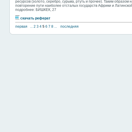
ресурсов (золото, серебро, сурьма, ртуть и прочее). Таким образом
повторение пути наиболее отсталых государств Африки и Латинско
подробнее: БИШКЕК, 27
скачать реферат
первая
...
2
3
4
5
6
7
8
...
последняя