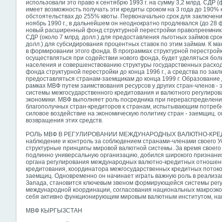
использовали это право к сентябрю 1993 г. на сумму 3,2 млрд. СДР (
имеет возможность получать эти кредиты сроком на 3 года до 190% 
обстоятельствах до 255% квоты. Первоначально срок для заключен
ноябрь 1990 г., в дальнейшем он неоднократно продлевался (до 28 фе
новый расширенный фонд структурной перестройки правопреемник 
СДР (около 7 млрд. долл.) для предоставления льготных займов срок
долл.) для субсидирования процентных ставок по этим займам. К маю
в формировании этого фонда. В программах структурной перестройк
осуществляться при содействии нового фонда, будет уделяться бо
населения и совершенствованию структуры государственных расход
фонда структурной перестройки до конца 1996 г., а средства по за
предоставляться странам-заемщикам до конца 1999 г. Образовани
рамках МВФ путем заимствования ресурсов у других стран-членов -
системы межгосударственного кредитования и валютного регулиро
экономики. МВФ выполняет роль посредника при перераспределении
благополучных стран-кредиторов к странам, испытывающим потребн
силовое воздействие на экономическую политику стран - заемщиц. о
возвращения этих средств.
РОЛЬ МВФ В РЕГУЛИРОВАНИИ МЕЖДУНАРОДНЫХ ВАЛЮТНО-КРЕД
наблюдение и контроль за соблюдением странами-членами своего У
структурные принципы мировой валютной системы. За время своег
подлинно универсальную организацию, добился широкого признания
органа регулирования международных валютно-кредитных отношени
кредитования, координатора межгосударственных кредитных потоко
заемщиц. Одновременно он начинает играть важную роль в реализа
Запада, становится ключевым звеном формирующейся системы регу
международной координации, согласования национальных макроэко
себя активно функционирующим мировым валютным институтом, на
МВФ КЫРГЫЗСТАН