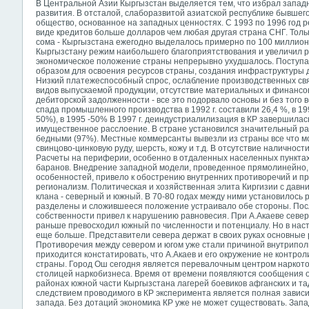
В Центральной Азии Кыргызстан выделяется тем, что избрал западн
развития. В отсталой, слаборазвитой азиатской республике бывше
общество, основанное на западных ценностях. С 1993 по 1996 год 
виде кредитов больше долларов чем любая другая страна СНГ. Тол
сома - Кыргызстана ежегодно выделалось примерно по 100 миллион
Кыргызстану режим наибольшего благоприятствования и увеличил 
экономическое положение страны непрерывно ухудшалось. Поступа
образом для освоения ресурсов страны, создания инфраструктуры д
Низкий платежеспособный спрос, ослабление производственных св
видов выпускаемой продукции, отсутствие материальных и финансов
дебиторской задолженности - все это подорвало основы и без того 
спада промышленного производства в 1992 г. составили 26,4 %, в 1993
50%), в 1995 -50% В 1997 г. деиндустриалилизация в КР завершила
имущественное расслоение. В стране установился значительный ра
бедными (97%). Местные коммерсанты вывезли из страны все что м
свинцово-цинковую руду, шерсть, кожу и т.д. В отсутствие наличнос
Расчеты на периферии, особенно в отдаленных населенных пунктах
баранов. Внедрение западной модели, проведенное прямолинейно, 
особенностей, привело к обострению внутренних противоречий и пр
регионализм. Политическая и хозяйственная элита Киргизии с давн
клана - северный и южный. В 70-80 годах между ними установилось
разделены и сложившееся положение устраивало обе стороны. Пос
собственности привел к нарушению равновесия. При А.Акаеве север
раньше превосходил южный по численности и потенциалу. Но в нас
еще больше. Представители севера держат в своих руках основные 
Противоречия между севером и югом уже стали причиной внутриполи
приходится констатировать, что А.Акаев и его окружение не контро
страны. Город Ош сегодня является перевалочным центром наркото
столицей наркобизнеса. Время от времени появляются сообщения о
районах южной части Кыргызстана лагерей боевиков афганских и та
следствием проводимого в КР эксперимента является полная завис
запада. Без дотаций экономика КР уже не может существовать. Зап