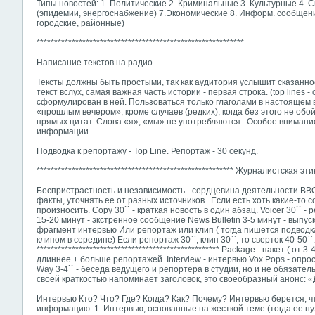
Типы новостей: 1. Политические 2. Криминальные 3. Культурные 4.
(эпидемии, энергоснабжение) 7.Экономические 8. Информ. сообщени
городские, районные)
***********************************************************
Написание текстов на радио
Тексты должны быть простыми, так как аудитория услышит сказанно
текст вслух, самая важная часть истории - первая строка. (top lines
сформулирован в ней. Пользоваться только глаголами в настоящем 
«прошлым вечером», кроме случаев (редких), когда без этого не обо
прямых цитат. Слова «я», «мы» не употребляются . Особое внимани
информации.
Подводка к репортажу - Top Line. Репортаж - 30 секунд.
******************************************************** Журналистская эти
Беспристрастность и независимость - сердцевина деятельности ВВС
факты, уточнять ее от разных источников . Если есть хоть какие-то
произносить. Copy 30`` - краткая новость в один абзац. Voicer 30`` - 
15-20 минут - экстренное сообщение News Bulletin 3-5 минут - выпуск 
фрагмент интервью Или репортаж или клип ( тогда пишется подводка
клипом в середине) Если репортаж 30``, клип 30``, то сверток 40-50``
**************************************************** Package - пакет ( от
длиннее + больше репортажей. Interview - интервью Vox Pops - опрос
Way 3-4`` - беседа ведущего и репортера в студии, но и не обязател
своей краткостью напоминает заголовок, это своеобразный анонс: «
Интервью Кто? Что? Где? Когда? Как? Почему? Интервью берется, 
информацию. 1. Интервью, основанные на жесткой теме (тогда ее ну