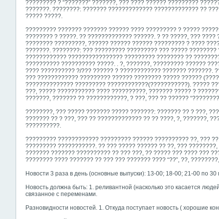
????????? ? “???????” ???????, ??? ???? ?????? ????????? ?????
???????. ????????: ??????? ????????????? ????????????? ?? ???
????? ?????.
????????? ??????? ??????? ?????? ???? ????????? ? ????? ??????
???????? ? ?????. ?? ????????????? ??????. ? ?? ?????, ??? ????
???????? ?????????, ?????? ?????? ?????? ????????? ? ???? ???
???????. ????????: ??? ????????? ????????? ??? ????? ???????? ?
???????????? ???????????????? ????????? ???????? ?? ????????
?????????? ?????????? ?????. . ?, ???????, ????????? ?????? ??
???? ?????????? ?/??? ?????? ? ???????????? ??????? ???????. ??
??? ???????????? ????????? ?????? ???????? ????? ?????? (????
?????????????? ????????? ????????????(???????????). ????? ??
???, ????? ??????????? ???? ??????????, ??????? ????? ? ??????
???????, ??????? ?? ????????????, ? ???, ??? ?? ?????? “????????
????????, ??? ????? ??????? ????? ???????: ??????? ?? ? ???,
???
??????? ?? ? ???, ??? ?? ????????????? ?? ?? ????, ?, ???????, ???
??????????.
????????? ???????????? ????????? ?????? ?????????? ??, ??? ?? 
????????? ???????????. ?? ??? ????? ?????? ?? ??, ??? ????????,
??????? ??????? ?????????? ?? ??? ???, ?? ????? ??? ???? ??? ?
???????? ???? ??????? ?? ??? ??? ??????? ???? “??”, ??, ????????
Новости 3 раза в день (основные выпуски): 13-00; 18-00; 21-00 по 30 
Новость должна быть: 1. реливантной (насколько это касается людей)
связанное с переменами.
Разновидности новостей. 1. Откуда поступает новость ( хорошие ко