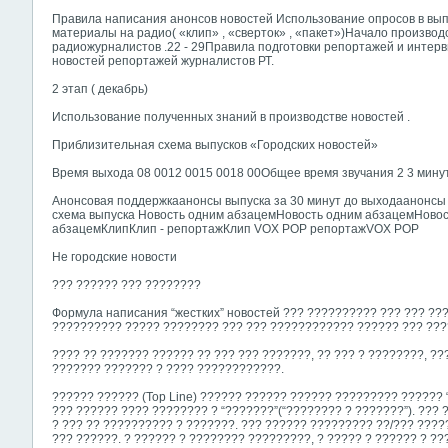
Правила написания анонсов новостей Использование опросов в выпу
материалы на радио( «клип» , «сверток» , «пакет»)Начало производс
радиожурналистов .22 - 29Правила подготовки репортажей и интер
новостей репортажей журналистов РТ.
2 этап ( декабрь)
Использование полученных знаний в производстве новостей .
Приблизительная схема выпусков «Городских новостей»
Время выхода 08 0012 0015 0018 00Общее время звучания 2 3 минут
Анонсовая поддержкаанонсы выпуска за 30 минут до выходаанонсы 
схема выпуска Новость одним абзацемНовость одним абзацемНово
абзацемКлипКлип - репортажКлип VOX POP репортажVOX POP
Не городские новости
??? ?????? ??? ????????
Формула написания “жестких” новостей ??? ?????????? ??? ??? ??
?????????? ????? ???????? ??? ??? ???????????? ?????? ??? ??
???? ?? ??????? ?????? ?? ??? ??? ???????, ?? ??? ? ????????, ?
??????? ??????? ? ???? ????????????.
?????? ?????? (Top Line) ?????? ?????? ?????? ????????? ??????
??? ?????? ???? ???????? ? “???????”(“???????? ? ???????”). ???
? ??? ?? ?????????? ? ???????. ??? ?????? ????????? ??/??? ????
??? ??????. ? ?????? ? ???????? ?????????, ? ????? ? ?????? ? 