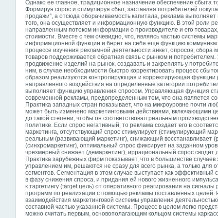
Однако ее главное, традиционное назначение обеспечение сбыта т
Формируя спрос и стимулируя сбыт, заставляя потребителей покупат
продажи”, а отсюда оборачиваемость капитала, реклама выполняет
того, она осуществляет и информационную функцию. В этой роли р
направленным потоком информации о производителе и его товарах, 
стоимости. Вместе с тем очевидно, что, являясь частью системы ма
информационной функции и берет на себя еще функцию коммуника
процессе изучения рекламной деятельности анкет, опросов, сбора 
товаров поддерживается обратная связь с рынком и потребителем.
продвижение изделий на рынок, создавать и закреплять у потребит
ним, в случае необходимости быстро корректировать процесс сбыто
образом реализуются контролирующая и корректирующая функции 
направленного воздействия на определенные категории потребител
выполняет функцию управления спросом. Управляющая функция ст
современной рекламы, предопределенным тем, что она является со
Практика западных стран показывает, что на микроуровне почти лю
может быть изменено маркетинговыми действиями, включающими 
до такой степени, чтобы он соответствовал реальным производст
политике. Если спрос негативный, то реклама создает его в соотве
маркетинга, отсутствующий спрос стимулирует (стимулирующий мар
реальным (развивающий маркетинг), снижающий восстанавливает (
(синхромаркетинг), оптимальный спрос фиксирует на заданном уро
чрезмерный снижает (демаркетинг), иррациональный спрос сводит 
Практика зарубежных фирм показывает, что в большинстве случаев 
управлением им, решаются не сразу для всего рынка, а только для о
сегментов. Сегментация в этом случае выступает как эффективный 
в фазу снижения спроса, и придания ей нового жизненного импульса
к
таргетингу (target цель) от оперативного реагирования на сигналы
программ по реализации с помощью рекламы поставленных целей. 
взаимодействия маркетинговой системы управления деятельностью
составной частью указанной системы. Процесс в целом легко предст
можно считать первым, основополагающим кольцом системы каркасом