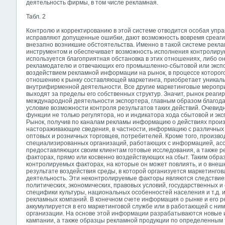
деятельность фирмы, в том числе рекламная.
Табл. 2
Контролю и корректированию в этой системе отводится особая упр
исправляют допущенные ошибки, дают возможность вовремя среаг
внезапно возникшие обстоятельства. Именно в такой системе рекл
инструментом и обеспечивает возможность исполнения контролиру
используется благоприятная обстановка в этих отношениях, либо о
рекламодателю и отвечающих его промышленно-сбытовой или экспо
воздействием рекламной информации на рынок, в процессе которого
отношению к рынку составляющей маркетинга, приобретает уникаль
внутрифирменной деятельности. Все другие маркетинговые меропри
выходят за пределы его собственных структур. Значит, рынок реагир
международной деятельности экспортера, главным образом благода
условие возможности контроля результатов таких действий. Очевид
функции не только регулятора, но и индикатора хода сбытовой и э
Рынок, получив по каналам рекламы информацию о действиях прои
настораживающие сведения, в частности, информацию с различных у
оптовых и розничных торговцев, потребителей. Кроме того, произв
специализированных организаций, работающих с информацией, ассо
предоставляющих своим клиентам готовые исследования, а также 
факторах, прямо или косвенно воздействующих на сбыт. Таким обр
контролируемых факторах, на которые он может повлиять, и о внеш
результате воздействия среды, в которой организуется маркетингова
деятельность. Эти неконтролируемые факторы являются следствие
политических, экономических, правовых условий, государственных и
специфики культуры, национальных особенностей населения и т.д. 
рекламных компаний. В конечном счете информация о рынке и его р
аккумулируется в его маркетинговой службе или в работающей с н
организации. На основе этой информации разрабатываются новые 
кампании, а также образцы рекламной продукции по определенным 