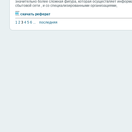
значительно более сложная фигура, которая осуществляет информа
сбытовой сети , и со специализированными организациями,
скачать реферат
1
2
3
4
5
6
...
последняя