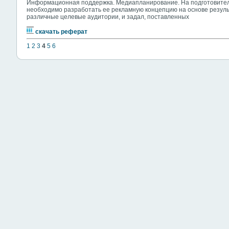
Информационная поддержка. Медиапланирование. На подготовител
необходимо разработать ее рекламную концепцию на основе резул
различные целевые аудитории, и задал, поставленных
скачать реферат
1
2
3
4
5
6