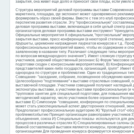
закрытия, она живет еще долго и приносит свои плоды, если умело к
Структура мероприятий деловой программы выставки Современная
маркетинга, площадка, где экспонент может одновременно рекламир
формировать образ своей фирмы. Вместе с тем это клуб профессион
перспектив развития отрасли. Эту "профессиональную" составляю
деловая программа выставки, включающая в себя целый спектр раз
организаторов деловая программа выставки инструмент "принудите
Официальные мероприятия К официальным, "протокольным" меропр
закрытия выставки, пресс-конференции (в некоторой степени), ви
/фуршеты, церемонии награждения лауреатов конкурсов и т.д.. Пр
профессиональных мероприятий важно, чтобы их содержание и спо
заявленному в названии типу. Различают следующие типы мероприят
по вопросам международного значения"). Имеет сложную структур
участников, широкий общественный резонанс Б) Форум "массовое со
подготовки сходен с конгрессными мероприятиями). В) Конференци
представителей каких-либо государств, организаций, групп". Имеет
однородна по структуре и проблематике. Один из традиционных тип
Совещание- "заседание, собрание, посвященное обсуждению какого
Целесообразно "подтягивание" к выставке отраслевых совещаний, 
выставочной площадке. Участники совещаний получают наглядный 
экспонатуры выставки, а участники выставки профессиональную (и 
"групповое занятие для специальной подготовки, для повышения кв
методический характер, число участников более ограничено Распр
выставке Е) Симпозиум- "совещание, конференция по специальном
может стать узкоспециальный аспект двусторонних отношений, экон
Предполагает профессиональную аудиторию Ж) "Круглый стол"-обсу
проблеме/событию Принцип организации равноправие участников 3
объединения,
союза И) Специальные показы- используются для де
процессов в различных отраслях К) Специализированные салоны (а
Важной составляющей выставок являются конкурсы, проводящиеся
организациями Для проведения конкурса формируется конкурсная 