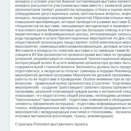
конкурсе и условия участия Важной составляющей выставок являют
конкурсе рассылается участникам выставки вместе с заявочной до
организаторов требует разработка процедуры отбора и оценки экс
(оборудование дегустационных залов, протокольные вопросы, инф
конкурса, процедура награждения лауреатов) Образовательные мер
повышения квалификации, которые проводятся в рамках выставки Б
специалистов на выставке, оказывающих методическую и правовую
отраслевого рынка Маркетинговые центры Большую помощь в устан
маркетинговые и информационные центры, интегрирующие запросы 
рода продукцию и услуги Презентационные мероприятия А\) Дни стр
общественной организации) представляют собой комплексные мер
мероприятия, семинары/симпозиумы/конференции, деловые встречи
Фестивали и конкурсы по тематике выставки и по смежным темам В)
учащихся ВУЗов организуются организаторами выставок по предва
успешной, разрабатывается специальный "презентационный маршр
интересующий аспект В штате компании-организатора должен быть "
содержательной стороной вопроса Экспоненты должны быть предупр
подготовиться, а экскурсанты получат сувениры и подарки Рекомен
мероприятий деловой программы Мероприятия деловой программы 
работы по их подготовке и проведению. Особое внимание при их о
вопросам: · правильный выбор организатора (стратегия- "подтягив
мероприятий) · создание "работающего" рабочего органа (оргкомитет,
программы, реальной отвечающей нуждам рынка и интересной спец
показывает, что недостаточно общей рекламы, необходима целевая 
"персональных" приглашений) · подготовка помещений и оборудован
элементы оформления интерьера) · подготовка информационных ма
тезисы, информационные материалы и сувенирная продукция выставк
мероприятий с международным участием) и стенограммы · организа
итоговых материалов (резолюции, тезисы, рекомендации).
Структура Promotion выставочного проекта.