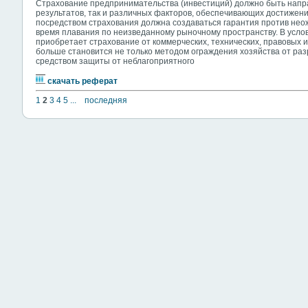
Страхование предпринимательства (инвестиций) должно быть напра
результатов, так и различных факторов, обеспечивающих достижен
посредством страхования должна создаваться гарантия против нео
время плавания по неизведанному рыночному пространству. В усло
приобретает страхование от коммерческих, технических, правовых и
больше становится не только методом ограждения хозяйства от раз
средством защиты от неблагоприятного
скачать реферат
1
2
3
4
5
...
последняя