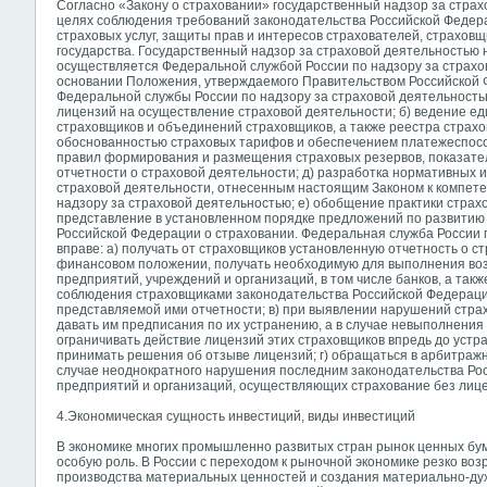
Согласно «Закону о страховании» государственный надзор за стра
целях соблюдения требований законодательства Российской Федера
страховых услуг, защиты прав и интересов страхователей, страхов
государства. Государственный надзор за страховой деятельностью
осуществляется Федеральной службой России по надзору за страхо
основании Положения, утверждаемого Правительством Российской
Федеральной службы России по надзору за страховой деятельность
лицензий на осуществление страховой деятельности; б) ведение ед
страховщиков и объединений страховщиков, а также реестра страхов
обоснованностью страховых тарифов и обеспечением платежеспособ
правил формирования и размещения страховых резервов, показате
отчетности о страховой деятельности; д) разработка нормативных 
страховой деятельности, отнесенным настоящим Законом к компет
надзору за страховой деятельностью; е) обобщение практики страх
представление в установленном порядке предложений по развитию
Российской Федерации о страховании. Федеральная служба России 
вправе: а) получать от страховщиков установленную отчетность о 
финансовом положении, получать необходимую для выполнения во
предприятий, учреждений и организаций, в том числе банков, а такж
соблюдения страховщиками законодательства Российской Федераци
представляемой ими отчетности; в) при выявлении нарушений стр
давать им предписания по их устранению, а в случае невыполнени
ограничивать действие лицензий этих страховщиков впредь до уст
принимать решения об отзыве лицензий; г) обращаться в арбитражн
случае неоднократного нарушения последним законодательства Рос
предприятий и организаций, осуществляющих страхование без лиц
4.Экономическая сущность инвестиций, виды инвестиций
В экономике многих промышленно развитых стран рынок ценных бум
особую роль. В России с переходом к рыночной экономике резко воз
производства материальных ценностей и создания материально-дух