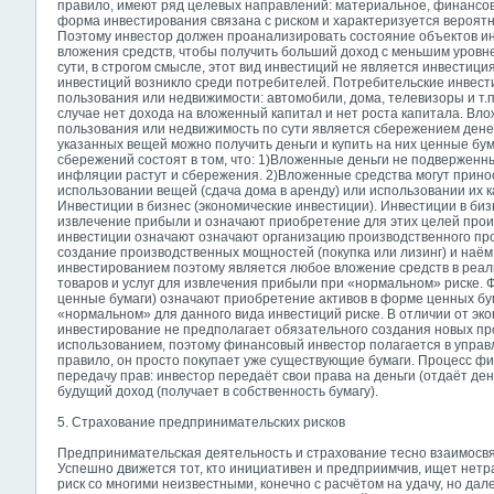
правило, имеют ряд целевых направлений: материальное, финансо
форма инвестирования связана с риском и характеризуется вероят
Поэтому инвестор должен проанализировать состояние объектов и
вложения средств, чтобы получить больший доход с меньшим уровне
сути, в строгом смысле, этот вид инвестиций не является инвестиц
инвестиций возникло среди потребителей. Потребительские инвест
пользования или недвижимости: автомобили, дома, телевизоры и т.
случае нет дохода на вложенный капитал и нет роста капитала. Вл
пользования или недвижимость по сути является сбережением денег,
указанных вещей можно получить деньги и купить на них ценные бу
сбережений состоят в том, что: 1)Вложенные деньги не подверженн
инфляции растут и сбережения. 2)Вложенные средства могут прино
использовании вещей (сдача дома в аренду) или использовании их к
Инвестиции в бизнес (экономические инвестиции). Инвестиции в би
извлечение прибыли и означают приобретение для этих целей прои
инвестиции означают означают организацию производственного проц
создание производственных мощностей (покупка или лизинг) и наё
инвестированием поэтому является любое вложение средств в реал
товаров и услуг для извлечения прибыли при «нормальном» риске. 
ценные бумаги) означают приобретение активов в форме ценных бу
«нормальном» для данного вида инвестиций риске. В отличии от э
инвестирование не предполагает обязательного создания новых пр
использованием, поэтому финансовый инвестор полагается в управл
правило, он просто покупает уже существующие бумаги. Процесс ф
передачу прав: инвестор передаёт свои права на деньги (отдаёт ден
будущий доход (получает в собственность бумагу).
5. Страхование предпринимательских рисков
Предпринимательская деятельность и страхование тесно взаимосвя
Успешно движется тот, кто инициативен и предприимчив, ищет нет
риск со многими неизвестными, конечно с расчётом на удачу, но дал