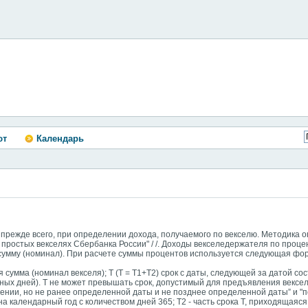
ют
Календарь
 прежде всего, при определении дохода, получаемого по векселю. Методика 
простых векселях Сбербанка России" / /. Доходы векселедержателя по проц
сумму (номинал). При расчете суммы процентов используется следующая фо
ная сумма (номинал векселя); T (Т = Т1+Т2) срок с даты, следующей за датой со
ных дней). Т не может превышать срок, допустимый для предъявления вексел
ении, но не ранее определенной даты и не позднее определенной даты” и "п
на календарный год с количеством дней 365; Т2 - часть срока Т, приходящаяся