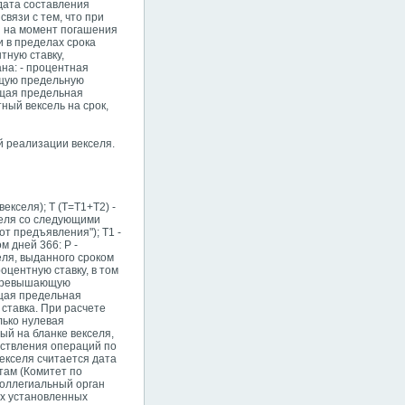
 дата составления
связи с тем, что при
я на момент погашения
и в пределах срока
тную ставку,
на: - процентная
ющую предельную
ющая предельная
ный вексель на срок,
й реализации векселя.
екселя); Т (Т=Т1+Т2) -
селя со следующими
от предъявления"); Т1 -
м дней 366: Р -
еля, выданного сроком
центную ставку, в том
, превышающую
ющая предельная
 ставка. При расчете
лько нулевая
ый на бланке векселя,
ествления операций по
екселя считается дата
там (Комитет по
коллегиальный орган
ах установленных