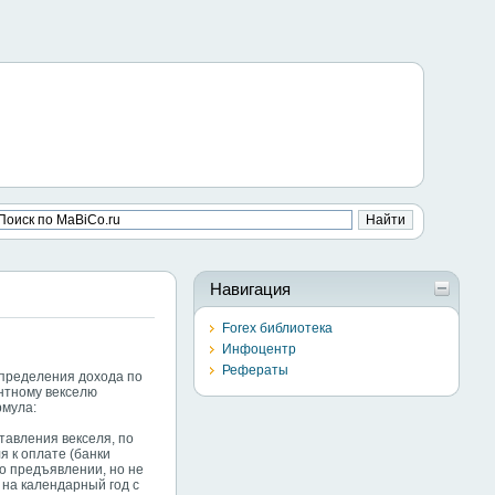
Навигация
Forex библиотека
Инфоцентр
Рефераты
определения дохода по
ентному векселю
рмула:
ставления векселя, по
я к оплате (банки
о предъявлении, но не
 на календарный год с