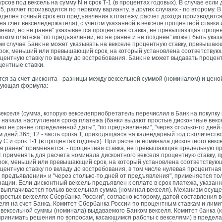
рсов под вексель на сумму N и срок Т-1 (в процентах годовых). В случае если
 расчет производится по первому варианту, в других случаях - по второму. В 
делен точный срок его предъявления к платежу, расчет дохода производитс
на счет векселедержателя), с учетом указанной в векселе процентной ставки 
ении, но не ранее" указывается процентная ставка, не превышающая процен
оком платежа “по предъявлении, но не ранее и не позднее” может быть указа
ом случае Банк не может указывать на векселе процентную ставку, превыша
 срок, меньший или превышающий срок, на который установлена соответству
центную ставку по вкладу до востребования. Банк не может выдавать процент
ентные ставки.
я за счет дисконта - разницы между вексельной суммой (номиналом) и цено
едующая формула:
векселя (сумма, которую векселеприобретатель перечислил в Банк на покупку в
ту начала наступления срока платежа (банки выдают простые дисконтные век
о не ранее определенной даты", "по предъявлении", "через столько-то дней 
 дней 365; Т2 - часть срока Т, приходящаяся на календарный год с количество
 С и срок Т-1 (в процентах годовых). При расчете
номинала дисконтного векс
е ранее" применяется: - процентная ставка, не превышающая предельную про
ет применять для расчета номинала дисконтного векселя процентную ставку
 срок, меньший или превышающий срок, на который установлена соответству
ентную ставку по вкладу до востребования, в том числе нулевая процентная
 предъявлении» и "через столько-то дней от предъявления", применяется то
зации. Если дисконтный вексель предъявлен к оплате в срок платежа, указанн
лю выплачивается только вексельная сумма (номинал векселя). Механизм осущ
ростых векселях Сбербанка России", согласно которому, датой составления в
еля на счет Банка. Комитет Сбербанка России по процентным ставкам и лими
вексельной суммы (номинала) выдаваемого Банком векселя. Комитет банка (
принимать решения по вопросам, касающимся работы с векселями) в предел