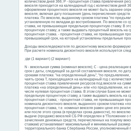
количеством дней 366; Р - процентная ставка привлечения ресу
векселя приходится на календарный год с количеством дней 365,
оформлении процентного векселя не может быть заранее опре
векселя, включая дату погашения (день перечисления средств 
платежа. По векселю, выданному сроком платежа “по предъявл
установленную по вкладам до востребования. По векселю со ср
ставка, не превышающая предельную процентную ставку. В эт
процентную ставку; а также выдавать процентный вексель на
процентная ставка. - процентная ставка, не превышающая про
превышающий срок, на который установлены предельные проц
Доходы векселедержателя по дисконтному векселю формируютс
При расчете номинала дисконтного векселя используется сл
,где (1 вариант) (2 вариант)
N - вексельная сумма (номинал векселя); С - цена реализации 
срок с даты, следующей за датой составления векселя, по да
сроками платежа: "на определенный день", "по предъявлении, н
чаять срока Т, приходящаяся на календарный год с количеством
процентная ставка привлечения ресурсов под векселя на сумму
платежа «на определенный день» или «по предъявлении, но н
числе нулевая процентная ставка. В этом случае Банк не мож
предельную процентную ставку, а также выдавать вексель на
процентная ставка; - процентная ставка, не превышающая проц
номинала дисконтного векселя, выданного сроком платежа «по
процентная ставка, т.е. номинал векселя равен цене его реали
или после этого срока (в пределах срока давности), по вексе
выдаче (продаже) векселей СБ РФ определен в "Положении о п
зачисления денежных средств, перечисленных на покупку векс
ставкам) устанавливает максимальный и минимальный размер 
территориального банка Сбербанка России, уполномоченный 