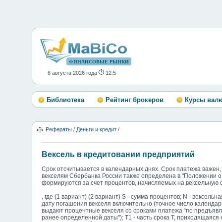
ФИНАНСОВЫЕ РЫНКИ
6 августа 2026 года
12:5
Библиотека
Рейтинг брокеров
Курсы вал
Рефераты
/
Деньги и кредит
/
Вексель в кредитовании предприятий
Срок отсчитывается в календарных днях. Срок платежа важен,
векселям Сбербанка России также определена в "Положении о 
формируются за счет процентов, начисляемых на вексельную 
, где (1 вариант) (2 вариант) S - сумма процентов; N - вексель
дату погашения векселя включительно (точное число календар
выдают процентные векселя со сроками платежа “по предъявл
ранее определенной даты"); Т1 - часть срока Т, приходящаяся 