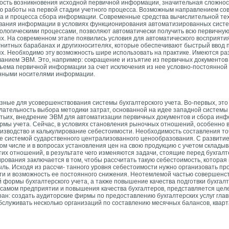
ность возникновения исходной первичной информации, значительная сложно
ю работы на первой стадии учетного процесса. Возможным направлением со
та и процесса сбора информации. Современные средства вычислительной тех
ливания информации в условиях функционирования автоматизированных сист
ологическими процессами, позволяют автоматически получить всю первичну
х. На современном этапе появились условия для автоматического восприятия
агнитных барабанах и другихносителях, которые обеспечивают быстрый ввод
ях. Необходимо эту возможность шире использовать на практике. Имеются ра
ванием ЭВМ. Это, например: сокращение и изъятие из первичных документо
бъема первичной информации за счет исключения из нее условно-постоянно
нными носителями информации.
зные для усовершенствования системы бухгалтерского учета. Во-первых, это
лательность выбора методики затрат, основанной на идее западной системы "
тьих, внедрение ЭВМ для автоматизации первичных документов и сбора инфо
ормы учета. Сейчас, в условиях становления рыночных отношений, особенно
производство и калькулирование себестоимости. Необходимость составления т
ете системой сударственного централизованного ценообразования. С развит
ом числе и в вопросах установления цен на свою продукцию с учетом склады
тих отношений, в результате чего изменяются задачи, стоящие перед бухгалт
лирования заключается в том, чтобы рассчитать такую себестоимость, которая
ь. Исходя из рассчи- танного уровня себестоимости нужно организовать пр
ти и возможность ее постоянного снижения. Неотемлемой частью совершенс
 формы бухгалтерского учета, а также повышение качества подготвки бухгал
 самом предприятии и повышения качества бухгалтеров, представляется це
н: создать аудиторские фирмы по предоставлению бухгалтерских услуг глав
бслуживать несколько организаций по составлению месячных балансов, квар