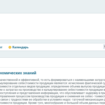
ют
Календарь
ономических знаний
качественной и эффективной, то есть формироваться с наименьшими затрат
ькулирование себестоимости продукции являются: исчисление фактической с
тоимости отдельных видов продукции; определение объема выпуска продукци
и о затратах на производство и калькулирование себестоимости продукции 
 поступления и представления информации, что обусловливает задержку в п
правления процессом производства продукции и снижения ее себес- тоимости
связи с трудностями ее обработки в условиях недос- таточной механизации р
тоимости продукции. Кроме того, многообразие и большой объем данных перв