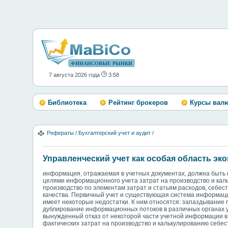
ФИНАНСОВЫЕ РЫНКИ
7 августа 2026 года
3:58
Библиотека
Рейтинг брокеров
Курсы вал
Рефераты
/
Бухгалтерский учет и аудит
/
Управленческий учет как особая область эк
информация, отражаемая в учетных документах, должна быть 
целями информационного учета затрат на производство и кал
производство по элементам затрат и статьям расходов, себес
качества. Первичный учет и существующая система информаци
имеет некоторые недостатки. К ним относятся: запаздывание
дублирование информационных потоков в различных органах у
вынужденный отказ от некоторой части учетной информации в 
фактических затрат на производство и калькулированию себес