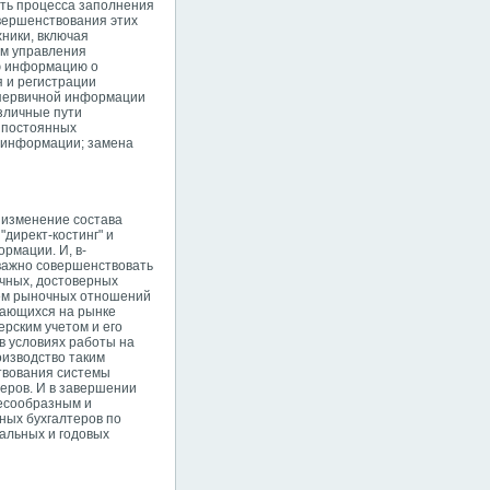
сть процесса заполнения
вершенствования этих
ники, включая
ем управления
ю информацию о
 и регистрации
 первичной информации
зличные пути
в постоянных
й информации; замена
 изменение состава
директ-костинг" и
рмации. И, в-
 важно совершенствовать
очных, достоверных
ием рыночных отношений
вающихся на рынке
ерским учетом и его
 в условиях работы на
оизводство таким
твования системы
теров. И в завершении
лесообразным и
ных бухгалтеров по
тальных и годовых