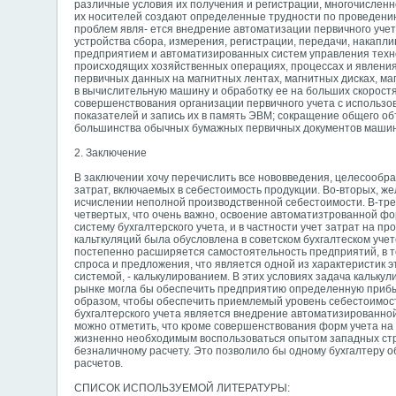
различные условия их получения и регистрации, многочислен
их носителей создают определенные трудности по проведени
проблем явля- ется внедрение автоматизации первичного уче
устройства сбора, измерения, регистрации, передачи, накап
предприятием и автоматизированных систем управления техн
происходящих хозяйственных операциях, процессах и явления
первичных данных на магнитных лентах, магнитных дисках, м
в вычислительную машину и обработку ее на больших скорост
совершенствования организации первичного учета с использо
показателей и запись их в память ЭВМ; сокращение общего о
большинства обычных бумажных первичных документов маши
2. Заключение
В заключении хочу перечислить все нововведения, целесообра
затрат, включаемых в себестоимость продукции. Во-вторых, же
исчислении неполной производственной себестоимости. В-тре
четвертых, что очень важно, освоение автоматизтрованной ф
систему бухгалтерского учета, и в частности учет затрат на 
кальткуляций была обусловлена в советском бухгалтеском уч
постепенно расширяется самостоятельность предприятий, в т
спроса и предложения, что является одной из характеристик э
системой, - калькулированием. В этих условиях задача кальку
рынке могла бы обеспечить предприятию определенную прибыл
образом, чтобы обеспечить приемлемый уровень себестоимос
бухгалтерского учета является внедрение автоматизированной
можно отметить, что кроме совершенствования форм учета на
жизненно необходимым воспользоваться опытом западных стра
безналичному расчету. Это позволило бы одному бухгалтеру о
расчетов.
СПИСОК ИСПОЛЬЗУЕМОЙ ЛИТЕРАТУРЫ: