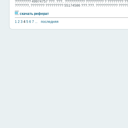
???????? 49974757 ???. ???.. ?????????? ????????? ? ???????? ?
???????, ??????? ????????? 55174586 ???.???. ??????????? ????
скачать реферат
1
2
3
4
5
6
7
...
последняя