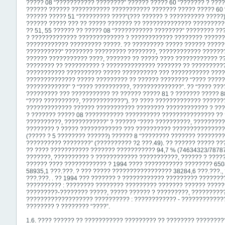
????? 08 “??????????? ????????” ?????? ????? 60 “??????? ? ????
?????? ?????? ??????????? ??????????? ??????? ????? ????? 60 
?????? ????? 51 “????????? ????”(??? ?????? ? ?????????? ?????)
?????? ????? ??? ?? ????? ??????? ?? ?????????????? ??????????
?? 51, 55 ?????? ?? ????? 08 “??????????? ????????” ???????? 
? ????????????? ????????????? ? ???????????? ???????? ???????
???????????? ????????? ?????. ?? ????????? ????? ?????? ?????
??????????” ???????? ????????? ????????, ???????????? ??????
?????? ??????????? ????, ??????? ?? ????? ???? ???????????? ?
???????? ?? ?????????? ? ?????????????? ??????? ?? ?????????
??????????? ?????????? ????? ?????????? ??? ??????????? ????
?????????????? ????? ????????? ?? ?????? ???????? “???? ?????
????????????” ? “???? ??????????, ??????????????”. ?? “???? ??
????????? ??? ??????????? ?? ?????? ????? 81 ? ??????? ????? 8
“???? ??????????, ????????????”). ?? ???? ????????????? ??????
????????????? ?????? ??????????? ???????? ???????????? ? ???
? ??????? ????? 08 ??????????? ?????????? ??????????????? ?? 
??????????, ????????????” ? ?????? “???? ??????????, ?????????
???????? ? ????? ???????????? ??? ?????????? ??????????????
(????? ? 5 ???????? ??????) ?????? 8 “???????? ??????? ???????
?????????? ????????” (?????????? ?2 ???.49). ?? ?????? ????? ??
?? ???? ??????????? ??????? ??????????? 94,7 % (74634323/78787
???????, ?????????? ? ???????????? ???????????, ?????? ? ????
?????? ???? ???????????? ? 1994 ???? ??????????? ???????? 6508
58935,1 ???.???. ? ??? ????? ????????????????? 38284,6 ???.???.
???.???. . ?? 1994 ??? ??????? ? ???????????? ????????? ???????
?????????? : ???????? ???????? ????????? ??????? ?????? ?????
?????????-????????
?????, ????? ?????? ? ?????????, ?????????? ?
??????????????????? ?????????? : ???????????? - ????????????
???????? ? ???????? “????”.
1.6. ???? ?????? ?? ??????????? ????????? ?? ???????? ????????