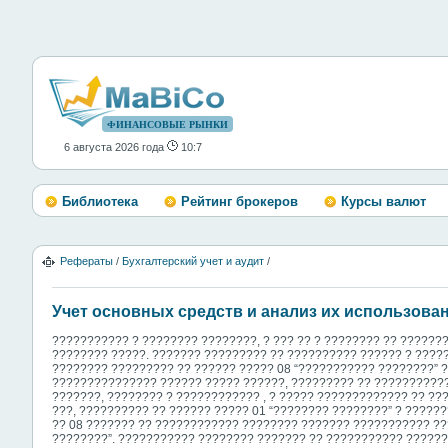
ФИНАНСОВЫЕ РЫНКИ
6 августа 2026 года
10:7
Библиотека
Рейтинг брокеров
Курсы валют
Рефераты
/
Бухгалтерский учет и аудит
/
Учет основных средств и анализ их использова
??????????? ? ???????? ????????, ? ??? ?? ? ???????? ?? ?????
???????? ?????. ??????? ????????? ?? ?????????? ?????? ? ????
???????? ????????? ?? ?????? ????? 08 “??????????? ????????” 
??????????????? ?????? ????? ??????, ????????? ?? ??????????
???????, ???????? ? ???????????? , ? ????? ????????????? ?? ??
???, ?????????? ?? ?????? ????? 01 “???????? ????????” ? ??????
?? 08 ??????? ?? ???????????? ???????? ??????? ??????????? ??
????????”. ??????????? ???????? ??????? ?? ??????????? ??????