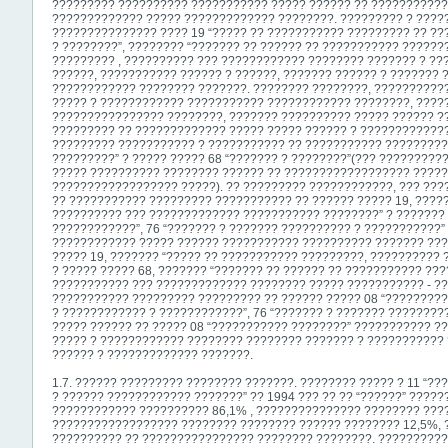
????????? ?????????? ??????????? ????? ?????? ?? ???????????
????????????? ????? ????????????? ????????. ????????? ? ?????
??????????????? ???? 19 “????? ?? ??????????? ????????? ?? ??
? ????????”, ???????? “??????? ?? ?????? ?? ??????????? ??????
????????? , ?????????? ??? ???????????? ???????? ??????? ? ??
??????, ??????????? ?????? ? ??????, ??????? ?????? ? ??????? 
???????????? ???????? ???????. ???????? ????????, ??????????
????? ? ???????????? ??????????? ???????????? ????????, ????
???????????????? ????????, ??????? ?????????? ????? ?????? ?
????????? ?? ????????????? ????? ????? ?????? ? ?????????????
????????? ??????????? ? ??????????? ?? ??????????? ??????????
?????????” ? ????? ????? 68 “??????? ? ????????”(??? ?????????
????? ?????????? ???????? ?????? ?? ?????????????????? ?????
?????????????????? ?????). ?? ????????? ????????????, ??? ????
?? ??????????? ????????? ??????????? ?? ?????? ????? 19, ????
?????????? ??? ????????????? ??????????? ????????” ? ??????? 
????????????”, 76 “??????? ? ??????? ?????????? ? ???????????” 
???????????? ????? ?????? ??????????? ?????????? ??????? ???
????? 19, ??????? “????? ?? ??????????? ?????????, ??????????
? ????? ????? 68, ??????? “??????? ?? ?????? ?? ??????????? ???
??????????? ??? ????????????? ???????? ????? ??????????? - ??
??????????? ????????? ????????? ?? ?????? ????? 08 “?????????
? ???????????? ? ????????????”, 76 “??????? ? ??????? ?????????
????? ?????? ?? ????? 08 “??????????? ????????” ??????????? ??
????? ? ???????????? ???????? ???????? ??????? ? ???????????
?????? ? ????????????? ???????.
1.7. ?????? ????????? ???????? ???????. ???????? ????? ? 11 “??
? ?????? ???????????? ???????” ?? 1994 ??? ?? ?? “??????” ????
???????????? ?????????? 86,1% , ??????????????? ???????? ???
?????????????????? ???????? ???????? ?????? ???????? 12,5%, 
?????????? ?? ???????????????? ???????? ????????. ??????????