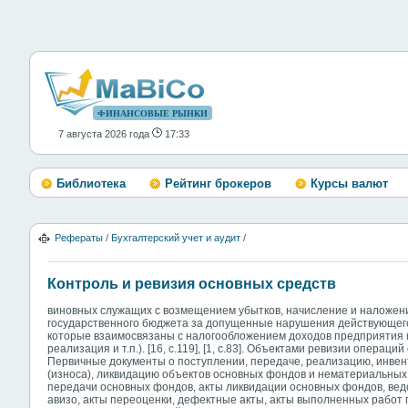
ФИНАНСОВЫЕ РЫНКИ
7 августа 2026 года
17:33
Библиотека
Рейтинг брокеров
Курсы валют
Рефераты
/
Бухгалтерский учет и аудит
/
Контроль и ревизия основных средств
виновных служащих с возмещением убытков, начисление и наложен
государственного бюджета за допущенные нарушения действующего
которые взаимосвязаны с налогообложением доходов предприятия 
реализация и т.п.). [16, с.119], [1, с.83]. Объектами ревизии операц
Первичные документы о поступлении, передаче, реализацию, инве
(износа), ликвидацию объектов основных фондов и нематериальных 
передачи основных фондов, акты ликвидации основных фондов, вед
авизо, акты переоценки, дефектные акты, акты выполненных работ 