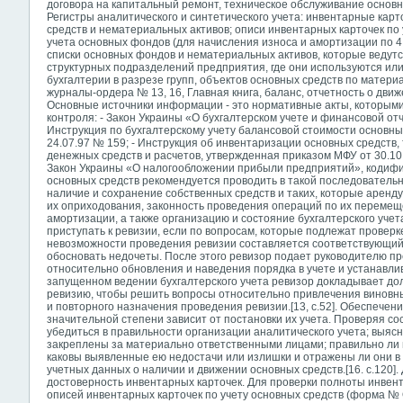
договора на капитальный ремонт, техническое обслуживание основ
Регистры аналитического и синтетического учета: инвентарные кар
средств и нематериальных активов; описи инвентарных карточек по 
учета основных фондов (для начисления износа и амортизации по 
списки основных фондов и нематериальных активов, которые веду
структурных подразделений предприятия, где они используются или
бухгалтерии в разрезе групп, объектов основных средств по матер
журналы-ордера № 13, 16, Главная книга, баланс, отчетность о движ
Основные источники информации - это нормативные акты, которыми
контроля: - Закон Украины «О бухгалтерском учете и финансовой отч
Инструкция по бухгалтерскому учету балансовой стоимости основны
24.07.97 № 159; - Инструкция об инвентаризации основных средств
денежных средств и расчетов, утвержденная приказом МФУ от 30.10
Закон Украины «О налогообложении прибыли предприятий», кодифици
основных средств рекомендуется проводить в такой последователь
наличие и сохранение собственных средств и таких, которые аренд
их оприходования, законность проведения операций по их переме
амортизации, а также организацию и состояние бухгалтерского учет
приступать к ревизии, если по вопросам, которые подлежат проверке
невозможности проведения ревизии составляется соответствующий а
обосновать недочеты. После этого ревизор подает руководителю 
относительно обновления и наведения порядка в учете и устанавли
запущенном ведении бухгалтерского учета ревизор докладывает до
ревизию, чтобы решить вопросы относительно привлечения виновны
и повторного назначения проведения ревизии.[13, с.52]. Обеспечен
значительной степени зависит от постановки их учета. Проверяя со
убедиться в правильности организации аналитического учета; выяс
закреплены за материально ответственными лицами; правильно ли
каковы выявленные ею недостачи или излишки и отражены ли они в
учетных данных о наличии и движении основных средств.[16. с.120]
достоверность инвентарных карточек. Для проверки полноты инвен
описей инвентарных карточек по учету основных средств (форма №