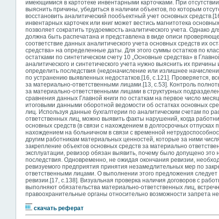
имеющимися в картотеке инвентарными карточками. При отсутствии
выяснить причины, убедиться в наличии объектов, по которым отсу
восстановить аналитический пообъектный учет основных средств.[1
инвентарных карточек или книг может вестись магнитотека основных
позволяет сократить трудоемкость аналитического учета. Однако дл
должна быть распечатана и представлена в виде описи проверяющему.
соответствие данных аналитического учета основных средств их ост
средства» на определенные даты. Для этого суммы остатков по кл
остатками по синтетическом счету 10 „Основные средства» в Главн
аналитического и синтетического учета нужно выяснить их причины 
определить последствия (недоначисление или излишнее начислени
по устранению выявленных недостатков.[16, с.121]. Проверяется, в
за материально-ответственными лицами.[13, с.53]. Контроль полно
за материально-ответственными лицами в структурных подразделе
сравнения данных Главной книги по остаткам на первое число месяц
итоговыми данными оборотной ведомости об остатках основных сре
лиц. Используя данные бухгалтерии по аналитическим счетам по ра
ответственных лиц, можно выявить факты нарушений, когда работни
основных средств (в связи с нахождением в долгосрочных отпусках п
нахождением на больничном в связи с временной нетрудоспособнос
другим работникам материальных ценностей, которые за ними числят
закрепление объектов основных средств за материально ответстве
эксплуатации, ревизор обязан выявить, почему было допущено это н
последствия. Одновременно, не ожидая окончания ревизии, необхо
ревизуемого предприятия принятия незамедлительных мер по закр
ответственными лицами. О выполнении этого предложения следует 
ревизии.[17, с.138]. Визуальная проверка наличия договоров с раб
выполняют обязательства материально-ответственных лиц, встречн
правоохранительные органы относительно возможности запрета не
скачать реферат