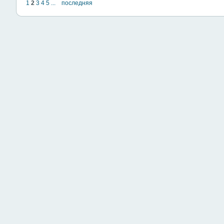
1
2
3
4
5
...
последняя