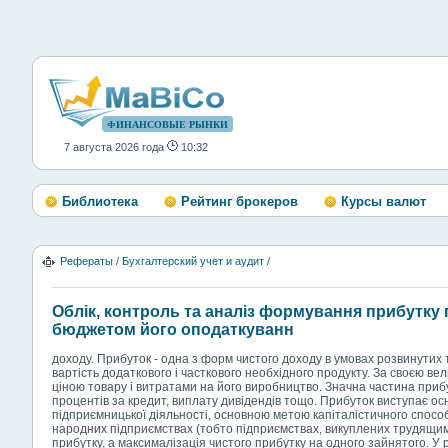
ФИНАНСОВЫЕ РЫНКИ
7 августа 2026 года
10:32
Библиотека
Рейтинг брокеров
Курсы валют
Рефераты
/
Бухгалтерский учет и аудит
/
Облік, контроль та аналіз формування прибутку 
бюджетом його оподаткуванн
доходу. Прибуток - одна з форм чистого доходу в умовах розвинутих
вартість додаткового і часткового необхідного продукту. За своєю в
ціною товару і витратами на його виробництво. Значна частина прибу
процентів за кредит, виплату дивідендів тощо. Прибуток виступає о
підприємницької діяльності, основною метою капіталістичного спос
народних підприємствах (тобто підприємствах, викуплених трудящим
прибутку, а максималізація чистого прибутку на одного зайнятого. У