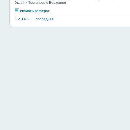
УкраїниПостановою Верховної
скачать реферат
1
2
3
4
5
...
последняя