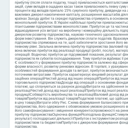
прибутку (після сплати податку, тощо) привласнюється капіталістами
акцій, суми вкладів в ощадних касах також привласнюють певну суму п
проценти від вкладів припало 15% сукупного прибутку, дивіденди на 
важливих джерел накопичення капіталу, розширення масштабів діяль
країнах Заходу дрібні та середні підприємства отримують в основном
монопольний прибуток. В Україні найбільші прибутки привласнюють
гігантськими підприємствами монополістами. Прибуток це та частина
відшкодування усіх витрат на виробничу і комерційну діяльність пі
джерелом розвитку підприємства, науково-технічного удосконалення йо
форм інвестування. Він служить джерелом сплати податків. Враховую
підприємства спрямована на те, щоб забезпечити зростання його вел
певному рівні. Загальна величина прибутку підприємства (валовий при
вона включає прибуток від реалізації продукції (робіт, послуг), мате
операцій. Водночас прибуток це підсумковий показник, результат фін
підприємств як субєктів господарювання. Тому прибуток відбиває її ре
Є особливості у формуванні прибутку підприємств залежно від сфери ї
форми власності, розвитку ринкових відносин. В торгівлі, з урахуван
особливостей формування доходів та витрат, прибуток визначається 
поточними витратами. Прибуток характеризує кінцевий результат дія
заційних операційЧистий доход від інших операційПрибуток від інш
торговельного підприємстваДоходи від операцій з основними фонда
платежі, що сплачуються за рахунок доходуВитрати на здійснення ін
реалізаціїЧистий доход від іншої реалізаціїПрибуток від іншої реаліз
продукціїСобівартість виробництва та реалізаціїВаловий доход від ре
товарівПрибуток від реалізації товарівПодаткові платежі, що здійсь
в ціну товару)Витрати обігу Рис. Схема формування балансового при
підприємства, його
одержання є обовязковою умовою розширеного ві
його самофінансування і зміцнення конкурентоспроможності на ринку
прибутку підприємстваОціночна функціяРозподільча функціяСтимул
результат) господарської діяльностіПрибуток є інструментом розподі
підприємством та бюджетомПрибуток є джерелом формування фондів
підприємства.