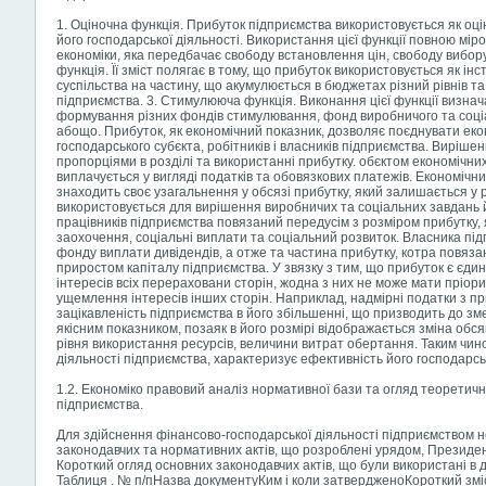
1. Оціночна функція. Прибуток підприємства використовується як оц
його господарської діяльності. Використання цієї функції повною мір
економіки, яка передбачає свободу встановлення цін, свободу вибору
функція. Її зміст полягає в тому, що прибуток використовується як ін
суспільства на частину, що акумулюється в бюджетах різний рівнів 
підприємства. 3. Стимулююча функція. Виконання цієї функції визна
формування різних фондів стимулювання, фонд виробничого та соціа
абощо. Прибуток, як економічний показник, дозволяє поєднувати екон
господарського субєкта, робітників і власників підприємства. Виріше
пропорціями в розділі та використанні прибутку. обєктом економічних
виплачується у вигляді податків та обовязкових платежів. Економічн
знаходить своє узагальнення у обсязі прибутку, який залишається у 
використовується для вирішення виробничих та соціальних завдань й
працівників підприємства повязаний передусім з розміром прибутку,
заохочення, соціальні виплати та соціальний розвиток. Власника під
фонду виплати дивідендів, а отже та частина прибутку, котра повяза
приростом капіталу підприємства. У звязку з тим, що прибуток є єди
інтересів всіх перераховани сторін, жодна з них не може мати пріори
ущемлення інтересів інших сторін. Наприклад, надмірні податки з п
зацікавленість підприємства в його збільшенні, що призводить до 
якісним показником, позаяк в його розмірі відображається зміна обся
рівня використання ресурсів, величини витрат обертання. Таким чино
діяльності підприємства, характеризує ефективність його господарськ
1.2. Економіко правовий аналіз нормативної бази та огляд теоретич
підприємства.
Для здійснення фінансово-господарської діяльності підприємством 
законодавчих та нормативних актів, що розроблені урядом, Президен
Короткий огляд основних законодавчих актів, що були використані в д
Таблиця . № п/пНазва документуКим і коли затвердженоКороткий зміст