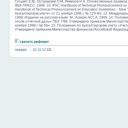
Гутцайт Е.М., Островский О.М, Ремизов Н.А. Отечественные правила 
ФБК-ПРЕСС, 1998. 10. IFAC Handbook of Technical Pronouncement on eth
Handbook of Technical Pronouncement on Education Guidelines .- New
бухгалтерском учете» от 21 ноября 1996 г. № 129-ФЗ. 13. Междуна
1999: Издание на русском языке. М.: Аскери-АССА, 1999. 14. Полож
после отчетной даты» ПБУ 7/98. Утверждено приказом Министерств
ноября 1998 г. № 56н. 15. Положение по бухгалтерскому учету «Уче
Утверждено приказом Министерства финансов Российской Федерации
скачать реферат
первая
...
10
11
12
13