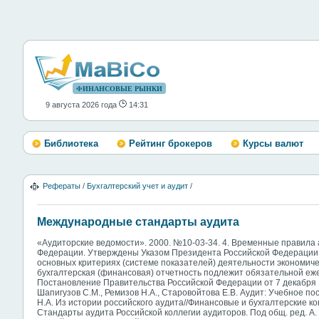
ФИНАНСОВЫЕ РЫНКИ
9 августа 2026 года
14:31
Библиотека
Рейтинг брокеров
Курсы валют
Рефераты
/
Бухгалтерский учет и аудит
/
Международные стандарты аудита
«Аудиторские ведомости». 2000. №10-03-34. 4. Временные правила 
Федерации. Утверждены Указом Президента Российской Федерации от
основных критериях (системе показателей) деятельности экономиче
бухгалтерская (финансовая) отчетность подлежит обязательной еже
Постановление Правительства Российской Федерации от 7 декабря 19
Шапигузов С.М., Ремизов Н.А., Старовойтова Е.В. Аудит: Учебное по
Н.А. Из истории российского аудита//Финансовые и бухгалтерские конс
Стандарты аудита Российской коллегии аудиторов. Под общ. ред. А. Р