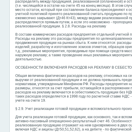
распределять между продукцией, реализованной
(оплаченной) и ос
(т.е. числящейся в остатке на счете 45 на конец месяца). В этом слу
место остаток, который при составлении баланса присоединяют к ос
учетной политикой принято реализованной считать продукцию по п
ежемесячно закрывают (Дт46 Кт43), между видами реализованной п
распределяются прямым путем, а если это невозможно - пропорцио
реализованной продукции. § 2.8. Расходы на рекламу
В составе коммерческих расходов предприятия отдельной учетной 
Расходы на рекламу это расходы предприятия по целенаправленно
продвижения продукции на рынках сбыта. К ним относятся: расходы
изделий; разработку и изготовление эскизов этикетов, образцов ор
т.д.; рекламные мероприятия, проводимые при помощи средств мас
наружную рекламу; а также проведение иных рекламных мероприят
деятельностью.
ОСОБЕННОСТИ ВКЛЮЧЕНИЯ РАСХОДОВ НА РЕКЛАМУ В СЕБЕСТ
Общая величина фактических расходов на рекламу, относимых на с
выручки от реализованной продукции и не должна превышать пред
нормативам, утвержденным Минфином РФ. Расходы предприятия н
размеры, относятся за счет прибыли, остающейся в распоряжении
расходов на рекламу включается в себестоимость продукции без Н
таких расходов определяется в 1998 году по расчетной ставке НДС -
учете на счете 19.
§ 2.9. Учет реализации готовой продукции и вспомогательного прои
Для учета реализации готовой продукции, как основного, так и вспо
активно-пассивный операционно-результатный счет 46. Особенность 
реализованную продукцию отражают на нем одновременно в двух оце
включая НДС и акцизы (Дт50,51,52,62), а на дебете - по фактическо