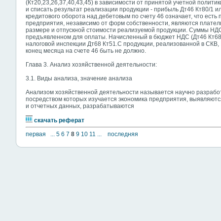
(Кт20,23,26,37,40,43,45) в зависимости от принятой учетной полит
и списать результат реализации продукции - прибыль Дт46 Кт80/1 
кредитового оборота над дебетовым по счету 46 означает, что есть п
предприятия, независимо от форм собственности, являются плате
размере и отпускной стоимости реализуемой продукции. Суммы НД
предъявленном для оплаты. Начисленный в бюджет НДС (Дт46 Кт68)
налоговой инспекции Дт68 Кт51.С продукции, реализованной в СКВ,
конец месяца на счете 46 быть не должно.
Глава 3. Анализ хозяйственной деятельности:
3.1. Виды анализа, значение анализа
Анализом хозяйственной деятельности называется научно разрабо
посредством которых изучается экономика предприятия, выявляютс
и отчетных данных, разрабатываются
скачать реферат
первая
...
5
6
7
8
9
10
11
...
последняя