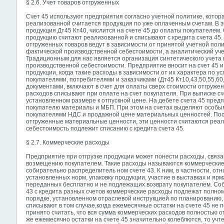
§ 2.6. Учет товаров отгруженных
Счет 45 используют предприятия согласно учетной политике, котор
реализованной считается продукция по уже оплаченным счетам. В 
продукция Дт45 Кт40, числится на счете 45 до оплаты покупателем.
продукцию считают реализованной и списывают с кредита счета 45. 
отгруженных товаров ведут в зависимости от принятой учетной пол
фактической производственной себестоимости, а аналитический уче
Традиционным для нас является организация синтетического учета 
производственной себестоимости. Предприятие вносит на счет 45 и
продукции, когда такие расходы в зависимости от их характера по
покупателями, потребителями и заказчиками (Дт45 Кт10,43,50,55,60
документами, включают в счет для оплаты сверх стоимости отгруж
расходов списывают при оплате на счет покупателя. При выписке 
установленном размере к отпускной цене. На дебете счета 45 пре
покупателю материалы и МБП. При этом на счетах выделяют особ
покупателями НДС и продажной цене материальных ценностей. Пос
отгруженные материальные ценности, эти ценности считаются реа
себестоимость подлежит списанию с кредита счета 45.
§ 2.7. Коммерческие расходы
Предприятие при отгрузке продукции может понести расходы, связ
возмещению покупателем. Такие расходы называются коммерческие
собирательно распределитель ном счете 43. К ним, в частности, отн
установленных норм, упаковку продукции, участие в выставках и ярм
переданных бесплатно и не подлежащих возврату покупателем. Соб
43 с кредита разных счетов коммерческие расходы подлежат полному
порядке, установленном отраслевой инструкцией по планированию,
списывают в том случае,когда ежемесячные остатки на счете 45 не 
принято считать, что вся сумма коммерческих расходов полностью о
же ежемесячно остатки на счете 45 значительно колеблются, то уч