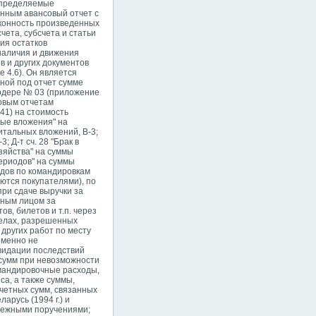
 определяемые
нным авансовый отчет с
конность произведенных
ета, субсчета и статьи
ия остатков
наличия и движения
в и других документов
 4.6). Он является
ной под отчет сумме
ордере № 03 (приложение
совым отчетам
 41) на стоимость
ные вложения" на
тальных вложений, В-3;
; Д-т сч. 28 "Брак в
озяйства" на суммы
ериодов" на суммы
одов по командировкам
ются покупателями), по
при сдаче выручки за
етным лицом за
в, билетов и т.п. через
делах, разрешенных
других работ по месту
еменно не
квидации последствий
 сумм при невозможности
омандировочные расходы,
са, а также суммы,
тчетных сумм, связанных
русь (1994 г.) и
тежными поручениями;