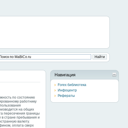
Навигация
Forex библиотека
Инфоцентр
Рефераты
ожность по состоянию
дированному работнику
спользования
оизводится на общих
нта пересечения границы
у в стране пребывания и
остранную валюту.
фином, оплата сверх