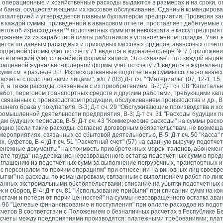
а операционные и хозяйственные расходы выдаются в размерах и на сроки,
и банка, осуществляющими их кассовое обслуживание. Сданный командирова
галтерией и утверждается главным бухгалтером предприятия. Проверяя за
в каждой суммы, приведенной в авансовом отчете, проставляет дебетуемые сч
четов об израсходован™ подотчетных сумм или невозврата в кассу предприят
ержание их из заработной платы работников в установленном порядке. Учет 
ется по данным расходных и приходных кассовых ордеров, авансовых отчето
ордерной формы учет по счету 71 ведется в журнале-ордере № 7 (приложение
тетический учет с линейной формой записи. Это означает, что каждой выдан
кращенной журнально-ордерной формы учет по счету 71 ведется в журнале-
 сумм см. в разделе 3.3. Израсходованные подотчетные суммы согласно аван
счеты с подотчетными лицами", ж/о 7 (03) Д-т сч. ^"Материалы" (07, 12-1, 15,
 а также расходы, связанные с их приобретением, В-2; Д-т сч. 08 "Капиталь
бот, перегоном транспортных средств и другими работами, требующими капи
, связанных с производством продукции, обслуживанием производства и др., В-3
нешнего
брака у покупателя, В-3; Д-т сч. 29 "Обслуживающие производства и х
ромышленной деятельности предприятия, В-3; Д-т сч. 31 "Расходы будущих п
ам будущих периодов, В-5; Д-т сч. 43 "Коммерческие расходы" на суммы расх
цию (если такие расходы, согласно договорным обязательствам, не возмеща
мероприятиях, связанных со сбытовой деятельностью, В-5; Д-т сч. 50 "Касса" 
 буфетов, В-4; Д-т сч. 51 "Расчетный счет" (57) на сданную выручку подотч
"Денежные документы" на стоимость приобретенных марок, талонов, абонементо
оплате труда" на удержание невозвращенного остатка подотчетных сумм в пре
глашению из подотчетных сумм за выполнение погрузочных, транспортных и 
ты с персоналом по прочим операциям" при отнесении на виновных лиц своевр
убытки" на расходы по командировкам, связанным с выполнением работ по ли
ванных экстремальными обстоятельствами; списание на убытки подотчетных
 и сборов, В-4; Д-т сч. 81 "Использование прибыли" при списании сумм на к
остачи и потери от порчи ценностей" на суммы невозвращенного остатка аван
. 96 "Целевые финансирование и поступления" при оплате расходов из подо
етов В соответствии с Положением о безналичных расчетах в Республике Бела
счеты между предприятиями производятся: платежными требованиями; пла