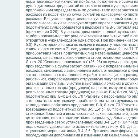
норм производится из чистой прибыли. Подотчетные суммы н
руководителями предприятий по согласованию с учреждениям
приложенными оправдательными документами проверяется бух
расходов из подотчетных сумм, бухгалтер одновременно проти
расходов. В случае непредставления в установленный срок от
неиспользованных авансов бухгалтерия вправе произвести уд
подотчетных сумм обобщается в ведомости № В-5, которая вед
(приложение 3.29). В условиях применения полной журнально-
комбинированным регистром, сочетающим аналитический и син
отводится в журнале-ордере одна строка. При применении со
5.3). Бухгалтерские записи по выдаче и возврату подотчетных
списываются со счета 71 следующими проводками: К-т сч. 71 "Ра
приобретения через подотчетных лиц материальных ценностей,
расходы, связанные с выполнением строительно-монтажных ра
Д-т сч. 20 "Основное производство" (25, 26) на суммы расходов
производстве" на суммы затрат, связанных с исправлением в
расходов, связанных с выполнением работ, относящихся к неп
затрат, связанных с выполнением работ, относящихся к расход
работников, сопровождающих отгруженную покупателям продук
организации рекламы, участию в выставках, ярмарках и других 
реализованные товары (продукцию) на рынке, выручки столовых,
реализованные товары (продукцию) на рынке, В-4; Д-т сч. 56 
подотчетных лиц, В-4; Д-т сч. .70 "Расчеты с персоналом по 
законодательством; выдачу заработной платы по трудовому со
командировки работника предприятия, В-8; Д-т сч. 73 "Расче
возвращенных подотчетных сумм, В-5; Д-т сч. 80 "Прибыли и 
стихийных бедствий и иных чрезвычайных происшествий, выз
цх взыскания; оплата подотчетными лицами судебных издержек
произведенные сверх установленных норм В-4; Д-т сч. 84 "Нед
подлежащие удержанию по исполнительному листу, В-5; Д-т сч
с целевыми мероприятиями, В-4. 3.5. Применяемые формы расч
последующими дополнениями и изменениями безналичные ра