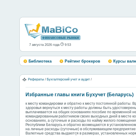
ФИНАНСОВЫЕ РЫНКИ
7 августа 2026 года
9:53
Библиотека
Рейтинг брокеров
Курсы вал
Рефераты
/
Бухгалтерский учет и аудит
/
Избранные главы книги Бухучет (Беларусь)
к месту командировки и обратно к месту постоянной работы. 
здоровья вернуться к месту работы должны быть удостоверен
выплачивается на общих основаниях пособие по временной нет
командированным работником своих выходных дней в месте ко
основаниях, а суточные и расходы по найму жилого помещени
Республики Беларусь и обратно возмещаются в установленном 
на личные расходы (суточные) в обслуживающем предприятие
Валютные средства выдаются в размерах, установленных нор