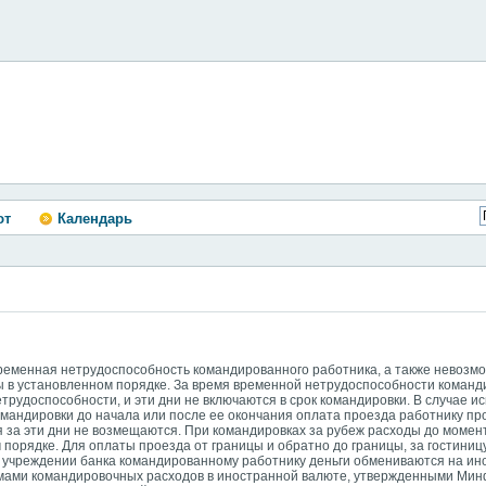
ют
Календарь
Временная нетрудоспособность командированного работника, а также невозм
ы в установленном порядке. За время временной нетрудоспособности коман
рудоспособности, и эти дни не включаются в срок командировки. В случае и
мандировки до начала или после ее окончания оплата проезда работнику пр
я за эти дни не возмещаются. При командировках за рубеж расходы до моме
порядке. Для оплаты проезда от границы и обратно до границы, за гостиниц
 учреждении банка командированному работнику деньги обмениваются на ин
мами командировочных расходов в иностранной валюте, утвержденными Мин