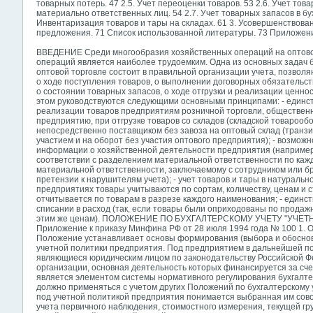
товарных потерь. 47 2.5. Учет переоценки товаров. 53 2.6. Учет тов
материально ответственных лиц. 54 2.7. Учет товарных запасов в бухг
Инвентаризация товаров и тары на складах. 61 3. Усовершенствован
предложения. 71 Список использованной литературы. 73 Приложени
ВВЕДЕНИЕ Среди многообразия хозяйственных операций на оптово
операций является наиболее трудоемким. Одна из основных задач б
оптовой торговле состоит в правильной организации учета, позво
о ходе поступления товаров, о выполнении договорных обязательс
о состоянии товарных запасов, о ходе отгрузки и реализации ценно
этом руководствуются следующими основными принципами: - единст
реализации товаров предприятиям розничной торговли, общественн
предприятию, при отгрузке товаров со складов (складской товарооб
непосредственно поставщиком без завоза на оптовый склад (транзи
участием и на оборот без участия оптового предприятия); - возмож
информации о хозяйственной деятельности предприятия (например, з
соответствии с разделением материальной ответственности по кажд
материальной ответственности, заключаемому с сотрудником или б
претензии к нарушителям учета); - учет товаров и тары в натураль
предприятиях товары учитываются по сортам, количеству, ценам и 
отчитывается по товарам в разрезе каждого наименования; - единст
списании в расход (так, если товары были оприходованы по продаж
этим же ценам). ПОЛОЖЕНИЕ ПО БУХГАЛТЕРСКОМУ УЧЕТУ "УЧЕ
Приложение к приказу Минфина РФ от 28 июля 1994 года № 100 
Положение устанавливает основы формирования (выбора и обоснова
учетной политики предприятия. Под предприятием в дальнейшей п
являющиеся юридическим лицом по законодательству Российской Ф
организации, основная деятельность которых финансируется за сч
является элементом системы нормативного регулирования бухгалтер
должно применяться с учетом других Положений по бухгалтерскому 
под учетной политикой предприятия понимается выбранная им сово
учета первичного наблюдения, стоимостного
измерения, текущей гр