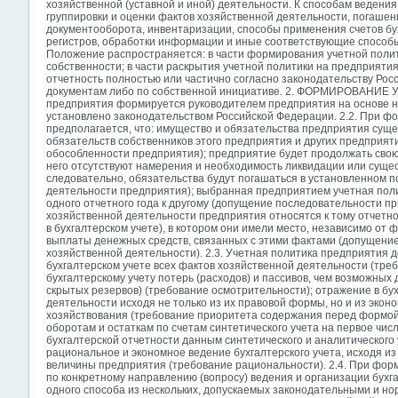
хозяйственной (уставной и иной) деятельности. К способам ведения
группировки и оценки фактов хозяйственной деятельности, погашен
документооборота, инвентаризации, способы применения счетов бух
регистров, обработки информации и иные соответствующие способы
Положение распространяется: в части формирования учетной поли
собственности; в части раскрытия учетной политики на предприяти
отчетность полностью или частично согласно законодательству Ро
документам либо по собственной инициативе. 2. ФОРМИРОВАНИЕ 
предприятия формируется руководителем предприятия на основе н
установлено законодательством Российской Федерации. 2.2. При ф
предполагается, что: имущество и обязательства предприятия сущ
обязательств собственников этого предприятия и других предприя
обособленности предприятия); предприятие будет продолжать свою
него отсутствуют намерения и необходимость ликвидации или суще
следовательно, обязательства будут погашаться в установленном 
деятельности предприятия); выбранная предприятием учетная пол
одного отчетного года к другому (допущение последовательности п
хозяйственной деятельности предприятия относятся к тому отчетно
в бухгалтерском учете), в котором они имели место, независимо от
выплаты денежных средств, связанных с этими фактами (допущени
хозяйственной деятельности). 2.3. Учетная политика предприятия 
бухгалтерском учете всех фактов хозяйственной деятельности (тре
бухгалтерскому учету потерь (расходов) и пассивов, чем возможных 
скрытых резервов) (требование осмотрительности); отражение в бу
деятельности исходя не только из их правовой формы, но и из экон
хозяйствования (требование приоритета содержания перед формой)
оборотам и остаткам по счетам синтетического учета на первое чис
бухгалтерской отчетности данным синтетического и аналитического
рациональное и экономное ведение бухгалтерского учета, исходя и
величины предприятия (требование рациональности). 2.4. При фор
по конкретному направлению (вопросу) ведения и организации бухг
одного способа из нескольких, допускаемых законодательными и н