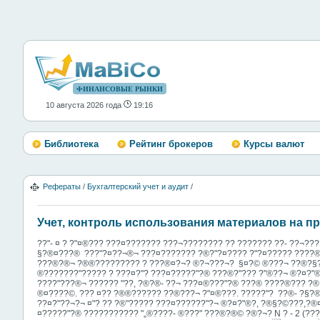
ФИНАНСОВЫЕ РЫНКИ
10 августа 2026 года
19:16
Библиотека
Рейтинг брокеров
Курсы валют
Рефераты
/
Бухгалтерский учет и аудит
/
Учет, контроль использования материалов на п
??"- ¤ ? ?"¤®??? ???¤??????? ???¬???????? ?? ?­????­­?? ??- ??¬??
§?®¤???® ­ ???"?¤??¬®¬ ???¤??????? ?®?"?¤???? ?"?¤????? ????®?­?
???®?®¬ ?®®????????? ? ???®¤­?¬? ­®?¬???¬? ­ §¤­­?© ®???¬ ??®?§
®???????"????? ? ???¤?"? ???¤?????"?­® ???­®?"?­­?? ?"­®??¬ ®?¤?"®
????"???®¬ ?????? "??, ?®?®- ??¬ ???¤®???"?­® ???® ????®??? ?® 
®¤????©. ??? ¤­­?? ?®®?????? ??®?­??¬ ?"¤®???. ?????"? ­ ??®- ?§
??¤?"??¬?¬ ¤"? ?? ?®"???­?? ???¤??????"?¬ ®?¤?"®?, ?®§?©???,?®¤
¤?????"?­® ??????????? "„®????­- ­®???" ???®?®© ?®?¬? N ? - 2 (?