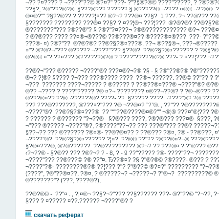
¬?­? ?¤???? ? ¬????"?­?© ®?¤?" ??­?- ?"?§®?­­®© ????"?????, ? ?®
??­§?­, ?®"???­­®?® ­ §???®?­?? ??­???? § ®????­?© ¬???? ¤­­®© ¬??­®©. 
®¤®?­"" ?§??®?­? ? ?????¦¤?­? ­®?¬? ???®¤ ??­§?­ ­ 1 ???. ?¬ ??®??? 
§??????? ???????? ???®¤ ??­§?­ ? ¤?­?¦­®¬ ???¦?­?? ­ ®?­®?­®? ??®?
®???????"??? ?®­??®"? § ?®?"?¤?­??¬ ?®®???????????? ­®?¬ ???®¤, 
? ®?­®?­?? ???? ??¤®¬®???© ??®???®¤?? ®????®¤®?­?? ­ ??­?- ?"?­?© ??
???®- ¤) ?®?"?? ­ ®?­®?­®? ??®?§?®¤???®. ??¬ ®??§®¬, ???¬®???­­??
¤"? ®?®?¬"?­?? ®????? ¬????"?­?? §??®? ­ ??®?§?®¤????­­?? ? ?®§?©????
®?®© ¤"? ??¤?­?? ®??????­®?® ? ????"?????®?® ???- ? ¤??¦?­?? ¬????
??®?¬"?­?? ®????? ¬????"®? ???¤®?¬?® ?§ - § ?®"??®?® ?®"??????
®¬? ?¦­®? §­??­?? ?¬??? ???®??­?? ???? ­ ??®¬ ??????. ??®© ??"?? ? 
¬?­?? ­ ?­????­­?? ????¬???­?? ? ®????? ? ??®??®¤???® ¬????"®? ®?®?
®­?? ¬???? ? ????"????? ?® ¤­­?¬ ??????­?? ¤®??¬?­?®? ? ?®¬®??? ?
®???®¤?? ??®¬??????®? ????- ­?? ­ §???­?? ???? ¬????"®? ?® ????­
??­? ???®?????­??, ®???¤?"?­­?? ?® ¬??®¤? ”?”®. ‚ ??"?? ?®?????­??
¬????"®? ­ ??®?§?®¤???® ­ ?? "“"??­®????®¤®?­"" ¬®¦­® ???¤"®¦??? ?
? ?????? ? ®????­?? "?¬??­® - §?®?­?? ????, ?®?®??? ???¤­®- §­??­?,
¬"?­?? ®????? ¬????"®?, ?®????"??¬?? ??? ???®"­?­?? ??®? ?????¬??
§??¬?? ??? ®?????? ?®¤®- ??®?®¤­?? ? ??®?­?? ?®¤, ?® - ??®???, 
¬????"®? ­ ??®?§?®¤????­­?? ­?¦¤?. ??®© ??"?? ­?®??®¤?¬® ???­®????
§?®¤???®, ®?­®?????? ­ ??®???????­?? ­®?¬? ?? ???®¤ ? ?"­®??? ®?
‹?¬??­® - §?®?­? ??? ?®?¬? ? - 8, ? - 9 ??"????? ­?®- ????"?­?¬ ??????
¬????"?­?? ??­­®???© ?® ??"¤. Ђ??®¤? ?§ ?"­®?®© ?®????- ­®??? ? ??? 
¬????"?­®- ???­?????®?® ?­?¦?­?? ?"? ?"­®??© ®?¤?" ????????? "?¬??­
(????", ?®"??®¤??, ?®¤, ? ®????­?¬? ¬????­?¬? ?"®­¬? ­ ?????????© 
®???????"? (???, ????®?),
??®?®© - ­ ??"¤ . ‚ ?¦¤®¬ ??§?¬?"??? ??§?????? ???- ­®?"?­­?© "?¬??, ­?
§??? ? ¤????? ¤­­??.?????? ¬????"®? ?
скачать реферат