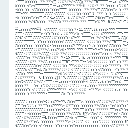
¬"?­?? ®????? ¬??- ??"®? ­ ??®?§?®¤???® ???®"?§????? E?§®???
®????¤­®© ®??????) ? E­?®????"?- ­??F (§?®¤?¬?? ­ ®???¤?"?­­?© 
¤®??¬?­?¬ ®?­®????? "???®?­??" ­ ®????? ¬??- ??"®? ???®?®© ¬?¦¤???
"??"¤­??" ­ ?­????­­?? ????¬???­?? ¬????"®? (???". 3), "??"¤­?¬? ­ ®???
¤®¬????­­®© ?®?¬? ? -15 (???". 4). „"? ®?®?¬"?­?? ?§®?®?® ®????? ¬
®????? ?®§?©???¬ ??®??® ???¤????- ???, ???®"®¦?­­?¬ § ???¤?"¬?
E????®?­??F ­ ®????? ¬????"®? ? - 11 (???". 2). ???®- ?­?? ???
?"?­?¬ ????"???®¬ ?"? "??®¬, ­ ?® ??®"­®¬®??­­?¬. ??? ®?????? ¬??
??§?¬?"?? ????¤???? ?®"????"? (®?¤?", ????®?, ?®¤?§¤?"?­??), ??
????"?????. ‚ ?"??? ?­????­­??® ????¬???­?? ¬????"®? ???®"?§??? E­?- 
?®???"??? ¬????"?­® - ®????????­­®? "??® ??"¤, ?¤????® ??­­®???. ?¤
¤"? ????­?? ??­­®???©, ??®?®© - ???­?¬???¬? ??"¤? ¤"? ®????®¤®?­??
§???¬ ?"? ?®§?©???¬ ??®- ??® ???¤???????, ???®"®¦?­­?¬ § ??® ???¤
¬????"®? ­ ??®?®­? F?®?¬ ? - 15 (???". 4). Ђ? ????????? ? ¤??? ??§
¤????? ¤®??¬?­?®?. ?????© ??§?¬?"?? ­?"¤- ­®© ®?????? ­ ??"¤? ? ??"
??­????????®?® ???? ¬????"®?, ??®?®© ????¤???? ?®- "????"? ¬??
¤????© ®?"?®©, ?® ?????© ??§?¬?"?? ?"?¦?? ??¦? ®?­®?­??¬ ¤"? ??- ?
¬?­?®?. ??? ???¤- ?????"?­®© ®?"?? ­?"¤­? ?"?¦?? ®?­®?­??¬ ¤"? ®??¦
? ?®?????"?¬. C 1 ?­??? 1997 ?. ????? ??"?§??? ??®¤????? (??®?, ??
®?®¦¤???? ®?®?¬"?­??¬ E???? - ??????F (???". 5), ? ?®?®?®¬ ??§­®
®??? ??¬¬, ®?¤?"?­®© ???®© ??¤?"?­ ??¬¬ ?„. ??? - ????? ??????????? 
®?????"?, ®­ ?"?¦?? ®???¤??"?­?¬ ¤®??¬?­?®¬ ¤"? ?®§¬???­?? ?„ ?§ 
®????¤? ??? ???? - ?????? ?®¤"?¦? ?????-
????? ? ?­??? ??®¤¦ ? ?®??¤??, ?®?®??© §????? ®? ??®?®? ®???¤?"
?"? "®?"??". ? ­ ?? "“"??­®????®¤®?­"" ???¬?­????? ??®?®? - "?® ®?"
??????????????
? ?­??? ??®¤¦ ?® ¬??? ?? ®?"??. ?????? ­ ??®?®­? 
???"?¬ ¤®????­­®??? ­ ?®"???­?? ??­­®???©, §?®"­?­­®© ? ???­®?"?­­®¬ ?®
¬?­?¬ ®?­®????? E‡???®?­?? ??¤®¬®???F (???". 6), ????????¬?? §?
¬??­? ®?¤?"?­®. ‚ ????­?? ¬???? ?®¤?- ??"? ¬??­ §???"????? ­ ??­????, §
§???®?­®© ??¤®¬®??? ¤?"??- ?? ?®®??????????? §???? ®? ®???¬? ?®"