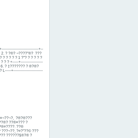
----------------------------+--
-+ ? 2. ? ?®? ¬????"®? ­ ???
 ? ? ? ? ? ? 1 ?"? ? ? ? ? ?
? ? +-----+------------------
-+ ? 6. ? ‡?????­?? ? ®?®?
----+------------------------
¤¬??¬?, ­ ?®?®???
 ??®? ??®¤??? ?
§?®¤????. ??®
 ???¬??, ?¤?"?­?© ???
??? ??????§­­®?® ?