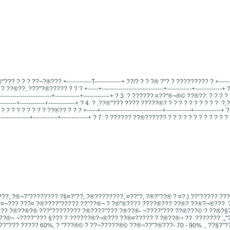
???®"­?­?? ? ? ? ??¬?­®?­?? +------------T-------------+ ??/? ? ? ?® ?"­? ? ????????? ? +-----+--
 ? ??®??, ???"?®????? ? ? ? +-----+------------------------------+------------+------------
----------------------+------------+-------------+ ? 3. ? ????­?? ¤??"®¬­®© ??®??: ? ? ? ?
--------+------------+-------------+ ? 4. ? ‚??®"­?­?? ????
?????®? ? ? ? ? ? ? ? ? ? ? ­ ?‚? ? 
? ? ? ? ? ? ? ? ? ??®?? ? ? ? +-----+------------------------------+------------+------------
-----------+------------+-------------+ ? 7. ? ????­?? ??®?????? ? ? ? ? ? ? ? ? ? ? ? ? ? L-
?, ?®¬?"???????? ?§¤?"??, ?®­????????, ¤??"?, ?®?"??® ? ¤?.) ??"????? ???
??¤¬??? ???¤ ?®????"????? ??"??®¬ ? ?®"­®???? ????­®??? ??®? ??®?¬®??? ­
??? ?®??®?­­® ???"???????? ?®????"?­?? ?®??­®- ¬????"?­?? ??­­®???© ? ??®?
??®¬ ¬????"?­?? §??? ? ??????®?¬®??? ??®¤????? ? ?®??®¬ ??­ ­ ???????. „"?
?"??? ????? 60%, ? "???®© ? ??¬?????®© ??®¬??"?­­®???- 70 - 90%. ‚ ??§?"?