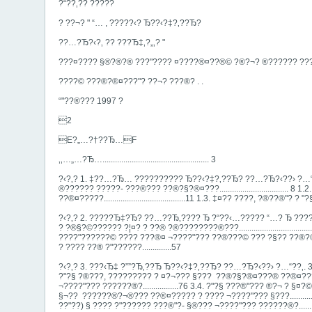
?“??‚?? ?????
? ??¬? " “… , ?????‹? Ђ??‹?‡?‚??Ђ?
??…?Ђ?‹?‚ ?? ???Ђ‡‚?„‚? "
???¤?­??? §®?­®?® ???"???? ¤????®¤??­®© ?®?¬? ®????­?? ?­?
???­?© ???®?®¤???"? ??¬? ???®? . .
“"??­®??? 1997 ?
2
E?„…?†??Ђ…F
‚‚…„…?Ђ…................................................... 3
?‹?‚? 1. ‡??…?Ђ… ?????????? Ђ??‹?‡?‚??Ђ? ??…?Ђ?‹??› ?…“
®????­?? ?????- ???­®??? ??®?§?®¤???..............................
??®¤?????.......................................11 1.3. ‡¤?? ????, ?®­??®
?‹?‚? 2. ?????Ђ‡?Ђ? ??…??Ђ‚???? Ђ ?“??‹…????? “…? Ђ ?????‹?
? ?®§?©????­­?? ­?¦¤? ? ??® ?®?????­???®?­??...............................
????"??????© ???? ???®¤ ¬????"?­?? ??­­®???© ??? ?§­?? ??®?®?? ?
? ???? ??® ?"????­??..............57
?‹?‚? 3. ???‹Ђ‡ ?””?Ђ‚??Ђ Ђ??‹?‡?‚??Ђ? ??…?Ђ?‹??› ?…“??‚. 3.1.
?­"?§ ?®???, ????????? ? ¤?­¬??? §??? ­ ??®?§?®¤???® ??®¤????? 
¬????"?­?? ??????®?.................76 3.4. ?­"?§ ???®"­?­?? ­®?¬ ? §
§¬?­? ­ ??????®?¬®??? ??®¤????? ? ???? ¬????"?­?? §???.............
??"??) § ???? ?"????­?? ???®"?- §®?­?? ¬????"?­?? ??????®?............