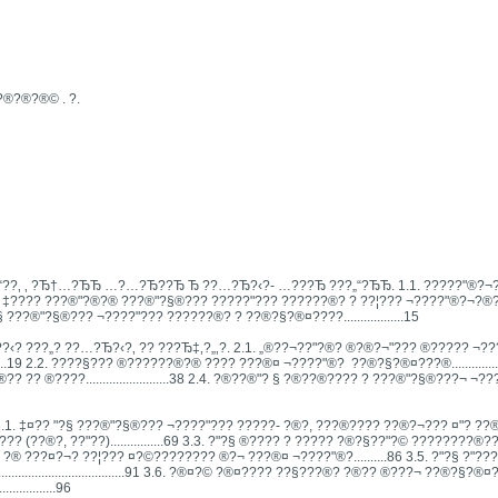
?®?®?®© . ?.
??‚ ‚ ?Ђ†…?ЂЂ …?…?Ђ??Ђ Ђ ??…?Ђ?‹?- …???Ђ ???„“?ЂЂ. 1.1. ?????"®?¬?®??
... 8 1.2. ‡­??­?? ???®­"?­®?® ???®"?§®?­?? ?????"?­?? ??????®? ? ?­?¦?­?? ¬????"®
"? ? ­"?§ ???®"?§®?­?? ¬????"?­?? ??????®? ? ??®?§?®¤????..................15
 ???„? ??…?Ђ?‹?‚ ?? ???Ђ‡‚?„‚?. 2.1. „®??¬?­?"?­®? ®?®?¬"?­?? ®????? ¬???
......19 2.2. ???­?§??? ®??????­®?® ???? ???®¤ ¬????"®? ­ ??®?§?®¤???®......................
? ®??­??.........................38 2.4. ?®­??®"? § ?®??­­®???? ? ???®"?§®?­??¬ 
 ‡¤?? ­"?§ ???®"?§®?­?? ¬????"?­?? ?????- ?®?, ???®?­??? ?­?®?¬??? ¤"? ??® ??®
(??®?, ??"??)................69 3.3. ?­"?§ ®???? ? ???­?? ?®?§??"?© ????????­®
¤­?© ?® ???¤­?¬? ?­?¦?­?? ¤?©???????? ­®?¬ ???®¤ ¬????"®?..........86 3.5. ?­"?§ ?"??
...................................91 3.6. ?®¤­?© ?®¤???? ??§???®? ?®?? ®???¬ ??®?§
...........96