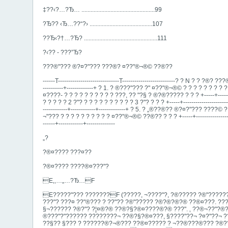
‡??‹?…?Ђ… ................................................99
?Ђ?? ‹Ђ…??“?› .........................................107
??Ђ‹?†…?Ђ? ................................................111
?‹?? - ???”Ђ?
???®"­?­?? ®?¤?"?­?? ???®? ¤??"®¬­®© ??®??
------T------------------------------T--------------------------? ? N ? ? ?®? 
----------+-------------+ ? 1. ? ®???"?­?? ?"­ ¤??"®¬­®© ? ? ? ? ? ? ? ? ?
¤????- ? ? ? ? ? ? ? ? ? ? ???, ?? ­"?§ ? ®?®???­?? ? ? ? +-----+--------
? ? ? ? ? 2 ?"? ? ? ? ? ? ? ? ? ? ? 3 ?"? ? ? ? +-----+----------------------
------------+------------+-------------+ ? 5. ? „®??®?? ®?¤?"?­?? ????© ? 
¬"?­?? ? ? ? ? ? ? ? ? ? ? ¤??"®¬­®© ??®?? ? ? ? +-----+-------------------
------+------------+--------------
„?
?®¤???? ???¤?­?
?®¤???? ????®¤???"?
E‚‚…„…?Ђ…F
E?????"?­?? ???????F (?????, ¬????"?, ?®???­?? ?®"???????
­???"?­ ???¤ ??"®??? ? ??"?? ?®"???­?? ?®?®?®?® ??®¤???. ?
§¬?­????? ?®?"? ?¦¤®?® ??®?§?®¤????­­®?® ???". ‚ ??®¬??"?­­®
®???"?"?????? ??????­??¬ ??®?§?®¤???, §­????"?­?¬ ?¤?"?­?¬ ?
??§­­?? §??? ? ??????®?¬®??? ??®¤????? ? ¬??­®???®?­?? ?®??