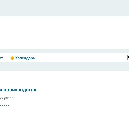
ют
Календарь
на производстве
??§®?­??
?????