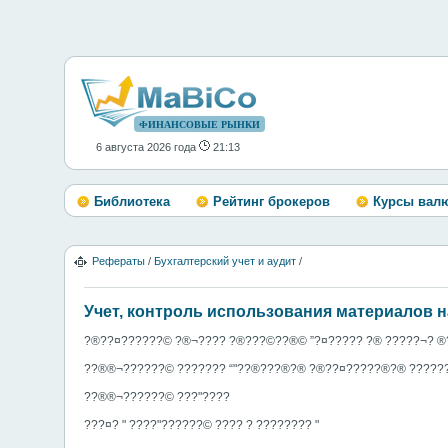
ФИНАНСОВЫЕ РЫНКИ
6 августа 2026 года
21:13
Библиотека
Рейтинг брокеров
Курсы вал
Рефераты
/
Бухгалтерский учет и аудит
/
Учет, контроль использования материалов 
?®??¤?????­­?© ?®¬???? ?®???©??®© ”?¤????? ?® ?????¬? ®
??®­®¬??????© ?­?????? “"??­®???®?® ?®??¤?????­­®?® ?­????
??®­®¬??????© ???"????
???¤? " ????"??????© ???? ? ???????? "