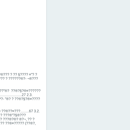
? ? ?? §­??­?? ¤"? ?
?¬?®??? ? ??????®?- ¬®???
?"®? ­ ??®?§?®¤????­­??
.................27 2.3.
¬????- "®? ? ??®?§?®¤????
??¤?­??..........67 3.2.
??? ???®"?§®?­??
­?? ???®?®? ­®?¬, ??­ ?
?®¤??? ??®¤????? (??®?,