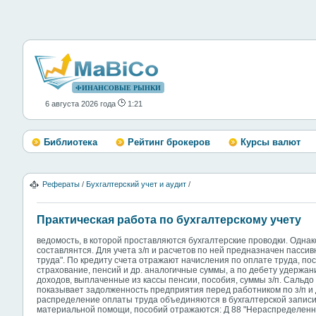
ФИНАНСОВЫЕ РЫНКИ
6 августа 2026 года
1:21
Библиотека
Рейтинг брокеров
Курсы валют
Рефераты
/
Бухгалтерский учет и аудит
/
Практическая работа по бухгалтерскому учету
ведомость, в которой проставляются бухгалтерские проводки. Одна
составлянтся. Для учета з/п и расчетов по ней предназначен пассив
труда". По кредиту счета отражают начисления по оплате труда, по
страхование, пенсий и др. аналогичные суммы, а по дебету удержа
доходов, выплаченные из кассы пенсии, пособия, суммы з/п. Сальдо 
показывает задолженность предприятия перед работником по з/п и
распределение оплаты труда объединяются в бухгалтерской записи
материальной помощи, пособий отражаются: Д 88 "Нераспределенн