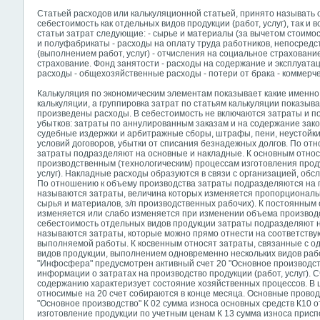
Статьей расходов или калькуляционной статьей, принято называть
себестоимость как отдельных видов продукции (работ, услуг), так и
статьи затрат следующие: - сырье и материалы (за вычетом стоимос
и полуфабрикаты - расходы на оплату труда работников, непосред
(выполнением работ, услуг) - отчисления на социальное страхован
страхование. Фонд занятости - расходы на содержание и эксплуат
расходы - общехозяйственные расходы - потери от брака - коммерч
Калькуляция по экономическим элементам показывает какие именно
калькуляции, а группировка затрат по статьям калькуляции показыва
произведены расходы. В себестоимость не включаются затраты и по
убытков: затраты по аннулированным заказам и на содержание зак
судебные издержки и арбитражные сборы, штрафы, пени, неустойки
условий договоров, убытки от списания безнадежных долгов. По от
затраты подразделяют на основные и накладные. К основным относ
производственным (технологическим) процессам изготовления прод
услуг). Накладные расходы образуются в связи с организацией, обс
По отношению к объему производства затраты подразделяются на
называются затраты, величина которых изменяется пропорциональ
сырья и материалов, з/п производственных рабочих). К постоянным 
изменяется или слабо изменяется при изменении объема производс
себестоимость отдельных видов продукции затраты подразделяют 
называются затраты, которые можно прямо отнести на соответству
выполняемой работы. К косвенным относят затраты, связанные с 
видов продукции, выполнением одновременно нескольких видов раб
"Инфосфера" предусмотрен активный счет 20 "Основное производст
информации о затратах на производство продукции (работ, услуг). 
содержанию характеризует состояние хозяйственных процессов. В 
относимые на 20 счет собираются в конце месяца. Основные проводк
"Основное производство" К 02 сумма износа основных средств К10 
изготовление продукции по учетным ценам К 13 сумма износа прис