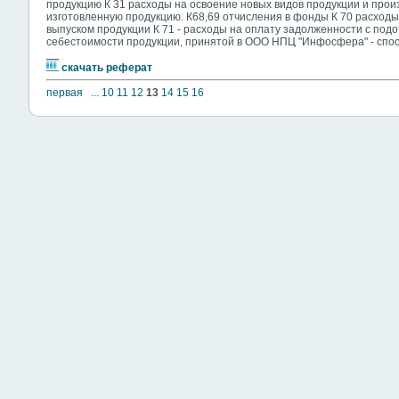
продукцию К 31 расходы на освоение новых видов продукции и про
изготовленную продукцию. К68,69 отчисления в фонды К 70 расходы
выпуском продукции К 71 - расходы на оплату задолженности с под
себестоимости продукции, принятой в ООО НПЦ "Инфосфера" - спос
скачать реферат
первая
...
10
11
12
13
14
15
16