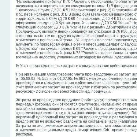
"Использование прибыли" К 70 "Расчеты с персоналом по оплате т
начисляются и перечисляются следующие взносы: 1) В фонд социальн
1 начисление сумм; Д 69-1 К 51 перечисление с р/с). 2) В пенсионны
К 51 перечисление с р/с). 3) В В фонд обязательного медицинского с
территориальный 3,4% (Д 20 К 69-4 начисление, Д 69-4 К 51 перечисл
оформляют следующей бухгалтерской записью: Д 70 К 50 "Касса". Не
следующим образом: Д70 К 76 "Расчеты с разными дебиторами и кр
Последующую выплату депонированной з/п отражают Д 76 К50. В с
законодательством по труду из сумм начисленной оплаты труда уде
отчисления в пенсионный фонд 1 %, штрафы по постановлению суд
алименты по приговорам суда. По этим операциям делают следующие
с бюджетом" - на суммы налогов К 69 "Расчеты по социальному стра
отчислений в пенсионный фонд К 73 "Расчеты с персоналом по проч
возмещение недостач, уплаченных штрафов; на суммы, удержанные
IV Учет производственных затрат и калькулирование себестоимости
При организации бухгалтерского учета производственных затрат и
от 05.08.92. № 552 и от 01.07.95. № 661 с учетом дополнения и из
производство и калькулирования себестоимости являются: - учет объ
Учет фактических затрат на производство и контроль за расходова
ресурсов; - Исчисление себестоимости ед. продукции.
Затраты на производство продукции (работ, услуг) предприятие вкл
периода, к которому они относятся фактически, независимо от вре
плата) или последующей (оплата отпусков). По экономическому со
экономические элементы и статьи расходов(статьи калькуляции). Э
первичный однородный вид затрат на производство и реализацию про
предприятия не возможно разложить на составные части (например,
Затраты по экономическим элементам включают: - материальные зат
отчисления на социальные нужды - амортизация ОФ - прочие расхо
расходы).