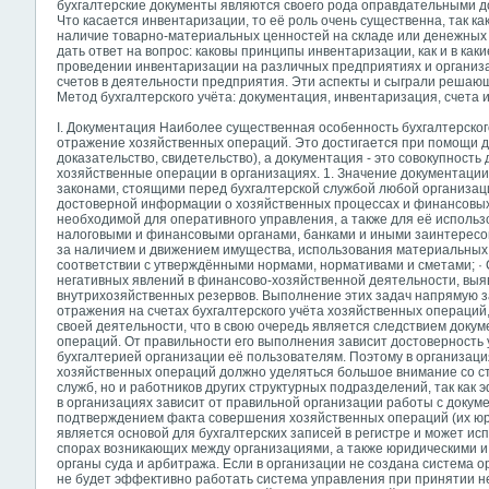
бухгалтерские документы являются своего рода оправдательными 
Что касается инвентаризации, то её роль очень существенна, так ка
наличие товарно-материальных ценностей на складе или денежных с
дать ответ на вопрос: каковы принципы инвентаризации,
как и в как
проведении инвентаризации на различных предприятиях и организа
счетов в деятельности предприятия. Эти аспекты и сыграли решающ
Метод бухгалтерского учёта: документация, инвентаризация, счета 
I. Документация Наиболее существенная особенность бухгалтерског
отражение хозяйственных операций. Это достигается при помощи док
доказательство, свидетельство), а документация - это совокупност
хозяйственные операции в организациях. 1. Значение документации
законами, стоящими перед бухгалтерской службой любой организац
достоверной информации о хозяйственных процессах и финансовых
необходимой для оперативного управления, а также для её использ
налоговыми и финансовыми органами, банками и иными заинтересо
за наличием и движением имущества, использования материальных,
соответствии с утверждёнными нормами, нормативами и сметами; 
негативных явлений в финансово-хозяйственной деятельности, вы
внутрихозяйственных резервов. Выполнение этих задач напрямую з
отражения на счетах бухгалтерского учёта хозяйственных операций
своей деятельности, что в свою очередь является следствием док
операций. От правильности его выполнения зависит достоверност
бухгалтерией организации её пользователям. Поэтому в организац
хозяйственных операций должно уделяться большое внимание со ст
служб, но и работников других структурных подразделений, так как 
в организациях зависит от правильной организации работы с доку
подтверждением факта совершения хозяйственных операций (их юр
является основой для бухгалтерских записей в регистре и может исп
спорах возникающих между организациями, а также юридическими и
органы суда и арбитража. Если в организации не создана система о
не будет эффективно работать система управления при принятии 