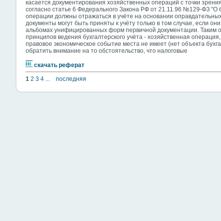
касается документирования хозяйственных операций с точки зрения
согласно статье 6 Федерального Закона РФ от 21.11.96 №129-ФЗ "О 
операции должны отражаться в учёте на основании оправдательных
документы могут быть приняты к учёту только в том случае, если о
альбомах унифицированных форм первичной документации. Таким о
принципов ведения бухгалтерского учёта - хозяйственная операци
правовое экономическое событие места не имеет (нет объекта бухгал
обратить внимание на то обстоятельство, что налоговые
скачать реферат
1
2
3
4
...
последняя