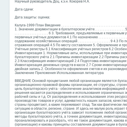
Научный руководитель Доц. к.э.н. Кокорев Н.А.
Дата сдачи:
Дата защиты: оценка:
Калуга-1999 План Введение . . . . . . . . . . . . . . . . . . . . . . . . . . . . . . . . . . . . . 
1. Значение документации в бухгалтерском учёте. . . . . . . . . . . . . . . . . . 5 2. 
. . . . . . . . . . . . . . . . . . . . 6 3. Требования, предъявляемые к перв
первичных учётных документов 4.1 По назначению . . . . . . . . . . . . . . . . . . . . . . .
содержанию хозяйственных операций . . . . . . . . . . . . . . . . . . . 9 4.
отражения операций 4.5 По месту составления 5. Оформление и про
Учётные регистры 6.1 Классификация учётных регистров 6.2 Особенн
Инвентаризация 1. Нормативные акты, используемые при инвентари
бухгалтерского учёта 2.1 Причины инвентаризации 2.2 Причины ра
2.3 Классификация инвентаризаций 2.4 Подготовка инвентаризации
Инвентаризация денежных средств в кассе 2.7 Сроки инвентаризации 
двойная запись 2. Особенности оформления счетов и их разновиднос
Заключение Приложения Использованная литература
ВВЕДНИЕ Основой процветания любой организации является бухгалт
организационно-правовой формы организации, её структуры, строен
цель бухгалтерского учёта - обеспечение аналитиков информацией
решения касаются распределения и использования ограниченных эко
рабочей силы и т.д. От распределения и использования этих ресурсо
производство товаров и услуг, адекватность наших запасов, качество
страны процветают, а какие переживают спад. Так как фактически 
ситуацию в области, регионе, стране. И здесь не малую роль играет 
организации бухгалтерского учёта зависит положение любой органи
методы бухгалтерского учёта, а точнее документация, инвентаризаци
проанализировать и разобрать, что же такое документация, какова 
(организации) и каковы принципы составления документации в бухга