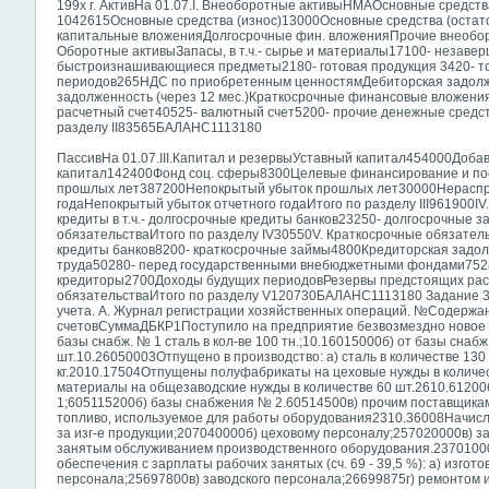
199х г. АктивНа 01.07.I. Внеоборотные активыНМАОсновные средств
1042615Основные средства (износ)13000Основные средства (оста
капитальные вложенияДолгосрочные фин. вложенияПрочие внеоборо
Оборотные активыЗапасы, в т.ч.- сырье и материалы17100- незаве
быстроизнашивающиеся предметы2180- готовая продукция 3420- т
периодов265НДС по приобретенным ценностямДебиторская задолженн
задолженность (через 12 мес.)Краткосрочные финансовые вложенияД
расчетный счет40525- валютный счет5200- прочие денежные средс
разделу II83565БАЛАНС1113180
ПассивНа 01.07.III.Капитал и резервыУставный капитал454000Доб
капитал142400Фонд соц. сферы8300Целевые финансирование и п
прошлых лет387200Непокрытый убыток прошлых лет30000Нераспр
годаНепокрытый убыток отчетного годаИтого по разделу III961900I
кредиты в т.ч.- долгосрочные кредиты банков23250- долгосрочные
обязательстваИтого по разделу IV30550V. Краткосрочные обязатель
кредиты банков8200- краткосрочные займы4800Кредиторская задолже
труда50280- перед государственными внебюджетными фондами752
кредиторы2700Доходы будущих периодовРезервы предстоящих рас
обязательстваИтого по разделу V120730БАЛАНС1113180 Задание 3.
учета. A. Журнал регистрации хозяйственных операций. №Содерж
счетовСуммаДБКР1Поступило на предприятие безвозмездно новое 
базы снабж. № 1 сталь в кол-ве 100 тн.;10.16015000б) от базы снабж.
шт.10.26050003Отпущено в производство: а) сталь в количестве 130 
кг.2010.17504Отпущены полуфабрикаты на цеховые нужды в количе
материалы на общезаводские нужды в количестве 60 шт.2610.6120
1;605115200б) базы снабжения № 2.60514500в) прочим поставщик
топливо, используемое для работы оборудования2310.36008Начисле
за изг-е продукции;207040000б) цеховому персоналу;257020000в) з
занятым обслуживанием производственного
оборудования.2370100
обеспечения с зарплаты рабочих занятых (сч. 69 - 39,5 %): а) изго
персонала;25697800в) заводского персонала;26699875г) ремонтом 