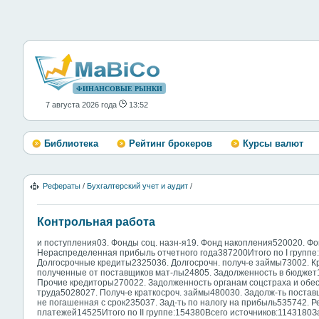
ФИНАНСОВЫЕ РЫНКИ
7 августа 2026 года
13:52
Библиотека
Рейтинг брокеров
Курсы валют
Рефераты
/
Бухгалтерский учет и аудит
/
Контрольная работа
и поступления03. Фонды соц. назн-я19. Фонд накопления520020. Ф
Нераспределенная прибыль отчетного года387200Итого по I группе
Долгосрочные кредиты2325036. Долгосрочн. получ-е займы73002. К
полученные от поставщиков мат-лы24805. Задолженность в бюджет1
Прочие кредиторы270022. Задолженность органам соцстраха и обес
труда5028027. Получ-е краткосроч. займы480030. Задолж-ть поста
не погашенная с срок235037. Зад-ть по налогу на прибыль535742. 
платежей14525Итого по II группе:154380Всего источников:1143180З