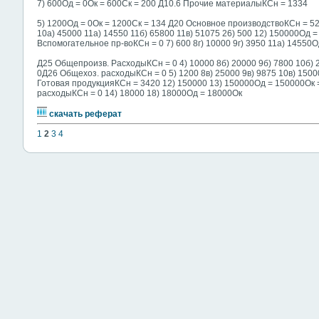
7) 600Од = 0Ок = 600Ск = 200 Д10.6 Прочие материалыКСн = 1334
5) 1200Од = 0Ок = 1200Ск = 134 Д20 Основное производствоКСн = 525
10а) 45000 11а) 14550 11б) 65800 11в) 51075 26) 500 12) 150000Од 
Вспомогательное пр-воКСн = 0 7) 600 8г) 10000 9г) 3950 11а) 14550О
Д25 Общепроизв. РасходыКСн = 0 4) 10000 8б) 20000 9б) 7800 10б) 
0Д26 Общехоз. расходыКСн = 0 5) 1200 8в) 25000 9в) 9875 10в) 1500
Готовая продукцияКСн = 3420 12) 150000 13) 150000Од = 150000Ок
расходыКСн = 0 14) 18000 18) 18000Од = 18000Ок
скачать реферат
1
2
3
4