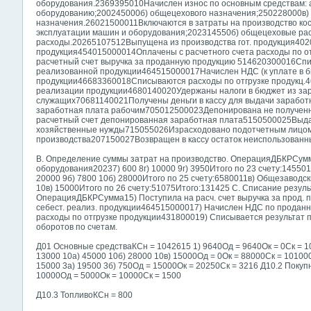
оборудования.2369395010Начислен износ по основным средствам: 
оборудованию;200245000б) общецехового назначения;250228000в)
назначения.26021500011Включаются в затраты на производство кос
эксплуатации машин и оборудования;202314550б) общецеховые ра
расходы.20265107512Выпущена из производства гот. продукция402
продукция454015000014Оплачены с расчетного счета расходы по о
расчетный счет выручка за проданную продукцию 514620300016Сп
реализованной продукции464515000017Начислен НДС (к уплате в б
продукции46683360018Списываются расходы по отгрузке продукц.
реализации продукции4680140020Удержаны налоги в бюджет из зар
служащих70681140021Получены деньги в кассу для выдачи зарабо
заработная плата рабочим705012500023Депонирована не получен
расчетный счет депонированная заработная плата5150500025Выдан
хозяйственные нужды715055026Израсходовано подотчетным лицом
производства207150027Возвращен в кассу остаток неиспользован
B. Определение суммы затрат на производство. ОперацияДБКРСумма
оборудования20237) 600 8г) 10000 9г) 3950Итого по 23 счету:1455
20000 9б) 7800 10б) 28000Итого по 25 счету:6580011в) Общезаводск
10в) 15000Итого по 26 счету:51075Итого:131425 C. Списание резуль
ОперацияДБКРСумма15) Поступила на расч. счет выручка за прод. 
себест. реализ. продукции464515000017) Начислен НДС по продан
расходы по отгрузке продукции431800019) Списывается результат 
оборотов по счетам.
Д01 Основные средстваКСн = 1042615 1) 9640Од = 9640Ок = 0Ск = 
13000 10а) 45000 10б) 28000 10в) 15000Од = 0Ок = 88000Ск = 1010
15000 3а) 19500 3б) 750Од = 15000Ок = 20250Ск = 3216 Д10.2 Поку
10000Од = 5000Ок = 10000Ск = 1500
Д10.3 ТопливоКСн = 800