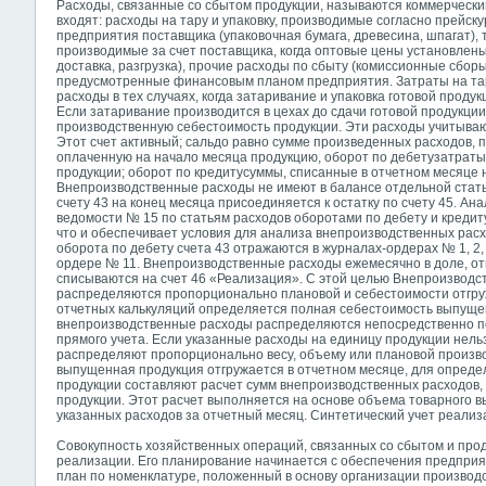
Расходы, связанные со сбытом продукции, называются коммерчески
входят: расходы на тару и упаковку, производимые согласно прейск
предприятия поставщика (упаковочная бумага, древесина, шпагат),
производимые за счет поставщика, когда оптовые цены установлены
доставка, разгрузка), прочие расходы по сбыту (комиссионные сборы
предусмотренные финансовым планом предприятия. Затраты на та
расходы в тех случаях, когда затаривание и упаковка готовой продук
Если затаривание производится в цехах до сдачи готовой продукции
производственную себестоимость продукции. Эти расходы учитываю
Этот счет активный; сальдо равно сумме произведенных расходов, 
оплаченную на начало месяца продукцию, оборот по дебетузатраты 
продукции; оборот по кредитусуммы, списанные в отчетном месяце
Внепроизводственные расходы не имеют в балансе отдельной статьи
счету 43 на конец месяца присоединяется к остатку по счету 45. Ана
ведомости № 15 по статьям расходов оборотами по дебету и кредиту 
что и обеспечивает условия для анализа внепроизводственных рас
оборота по дебету счета 43 отражаются в журналах-ордерах № 1, 2, 
ордере № 11. Внепроизводственные расходы ежемесячно в доле, от
списываются на счет 46 «Реализация». С этой целью Внепроизвод
распределяются пропорционально плановой и себестоимости отгру
отчетных калькуляций определяется полная себестоимость выпуще
внепроизводственные расходы распределяются непосредственно п
прямого учета. Если указанные расходы на единицу продукции нель
распределяют пропорционально весу, объему или плановой произво
выпущенная продукция отгружается в отчетном месяце, для опреде
продукции составляют расчет сумм внепроизводственных расходов
продукции. Этот расчет выполняется на основе объема товарного в
указанных расходов за отчетный месяц. Синтетический учет реализ
Совокупность хозяйственных операций, связанных со сбытом и про
реализации.
Его планирование начинается с обеспечения предприят
план по номенклатуре, положенный в основу организации производс