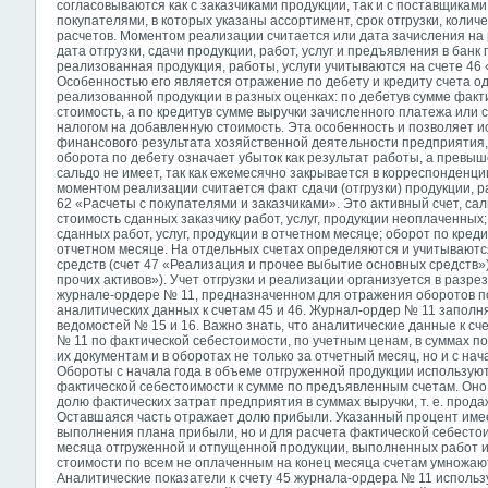
согласовываются как с заказчиками продукции, так и с поставщикам
покупателями, в которых указаны ассортимент, срок отгрузки, колич
расчетов. Моментом реализации считается или дата зачисления на 
дата отгрузки, сдачи продукции, работ, услуг и предъявления в банк
реализованная продукция, работы, услуги учитываются на счете 46 «
Особенностью его является отражение по дебету и кредиту счета о
реализованной продукции в разных оценках: по дебетув сумме факт
стоимость, а по кредитув сумме выручки зачисленного платежа или 
налогом на добавленную стоимость. Эта особенность и позволяет и
финансового результата хозяйственной деятельности предприятия
оборота по дебету означает убыток как результат работы, а превы
сальдо не имеет, так как ежемесячно закрывается в корреспонденци
моментом реализации считается факт сдачи (отгрузки) продукции, ра
62 «Расчеты с покупателями и заказчиками». Это активный счет, са
стоимость сданных заказчику работ, услуг, продукции неоплаченных;
сданных работ, услуг, продукции в отчетном месяце; оборот по кред
отчетном месяце. На отдельных счетах определяются и учитываютс
средств (счет 47 «Реализация и прочее выбытие основных средств»)
прочих активов»). Учет отгрузки и реализации организуется в разре
журнале-ордере № 11, предназначенном для отражения оборотов по кр
аналитических данных к счетам 45 и 46. Журнал-ордер № 11 заполн
ведомостей № 15 и 16. Важно знать, что аналитические данные к сч
№ 11 по фактической себестоимости, по учетным ценам, в суммах
их документам и в оборотах не только за отчетный месяц, но и с нач
Обороты с начала года в объеме отгруженной продукции использую
фактической себестоимости к сумме по предъявленным счетам. Оно 
долю фактических затрат предприятия в суммах выручки, т. е. прод
Оставшаяся часть отражает долю прибыли. Указанный процент имее
выполнения плана прибыли, но и для расчета фактической себестои
месяца отгруженной и отпущенной продукции, выполненных работ и 
стоимости по всем не оплаченным на конец месяца счетам умножаю
Аналитические показатели к счету 45 журнала-ордера № 11 использу