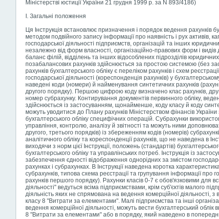
Міністерстві юстиції України 21 грудня 1999 р. за N 893/4186)
I. Загальні положення
Ця Інструкція встановлює призначення і порядок ведення рахунків бу
методом подвійного запису інформації про наявність і рух активів, ка
господарської діяльності підприємств, організацій та інших юридичних
незалежно від форм власності, організаційно-правових форм і видів 
баланс філій, відділень та інших відособлених підрозділів юридичних
позабалансових рахунків здійснюється за простою системою (без за
рахунків бухгалтерського обліку є переліком рахунків і схем реєстрац
господарської діяльності (кореспонденція рахунків) у бухгалтерськом
наведені коди (номери) й найменування синтетичних рахунків (рахунк
другого порядку). Першою цифрою коду визначено клас рахунків, друг
номер субрахунку. Контирування документів первинного обліку, веденн
здійснюється із застосуванням, щонайменше, коду класу й коду синте
можуть уводитися до Плану рахунків Міністерством фінансів Україн
бухгалтерського обліку специфічних операцій. Субрахунки використ
управління, контролю, аналізу й звітності та можуть ними доповнюва
другого, третього порядків) із збереженням кодів (номерів) субрахун
аналітичного обліку та кореспонденції рахунків, що не наведена в Ін
виходячи з норм цієї Інструкції, положень (стандартів) бухгалтерсько
бухгалтерського обліку та управлінських потреб. Інструкція із засто
забезпечення єдності відображення однорідних за змістом господар
рахунках і субрахунках. В Інструкції наведена коротка характеристик
субрахунків, типова схема реєстрації та групування інформації про г
рахунків першого порядку). Рахунки класів 0-7 є обов'язковими для вс
діяльності" ведуться всіма підприємствами, крім суб'єктів малого під
діяльність яких не спрямована на ведення комерційної діяльності, з
класу 8 "Витрати за елементами". Малі підприємства та інші організа
ведення комерційної діяльності, можуть вести бухгалтерський облік в
8 "Витрати за елементами" або в порядку, який наведено в попереднь