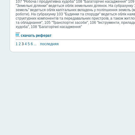
107 "Робоча і продуктивна худоба" 108 "Багаторічні насадження" 109 
"Земельні ділянки" ведеться облік земельних ділянок. На субрахунку
земель" ведеться облік капітальних вкладень у поліпшення земель (ме
роботи). На субрахунку 103 "Будинки та споруди" ведеться облік наявн
структурних компонентів та передавальних пристроїв, а також житл
та обладнання", 105 "Транспортні засоби", 106 "Інструменти, прилади
худоба", 108 "Багаторічні насадження"
скачать реферат
1
2
3
4
5
6
...
последняя