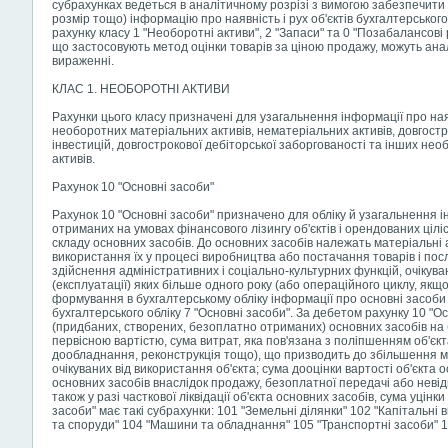
субрахунках ведеться в аналітичному розрізі з вимогою забезпечити кі
розмір тощо) інформацію про наявність і рух об'єктів бухгалтерськог
рахунку класу 1 "Необоротні активи", 2 "Запаси" та 0 "Позабалансові 
що застосовують метод оцінки товарів за ціною продажу, можуть анал
вираженні.
КЛАС 1. НЕОБОРОТНІ АКТИВИ
Рахунки цього класу призначені для узагальнення інформації про наяв
необоротних матеріальних активів, нематеріальних активів, довгостр
інвестицій, довгострокової дебіторської заборгованості та інших нео
активів.
Рахунок 10 "Основні засоби"
Рахунок 10 "Основні засоби" призначено для обліку й узагальнення і
отриманих на умовах фінансового лізингу об'єктів і орендованих ціліс
складу основних засобів. До основних засобів належать матеріальні 
використання їх у процесі виробництва або постачання товарів і пос
здійснення адміністративних і соціально-культурних функцій, очікув
(експлуатації) яких більше одного року (або операційного циклу, якщо
формування в бухгалтерському обліку інформації про основні засоби 
бухгалтерського обліку 7 "Основні засоби". За дебетом рахунку 10 "
(придбаних, створених, безоплатно отриманих) основних засобів на 
первісною вартістю, сума витрат, яка пов'язана з поліпшенням об'єкт
дообладнання, реконструкція тощо), що призводить до збільшення ма
очікуваних від використання об'єкта; сума дооцінки вартості об'єкта 
основних засобів внаслідок продажу, безоплатної передачі або невід
також у разі часткової ліквідації об'єкта основних засобів, сума уцінк
засоби" має такі субрахунки: 101 "Земельні ділянки" 102 "Капітальні
та споруди" 104 "Машини та обладнання" 105 "Транспортні засоби" 1