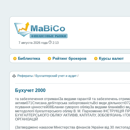
ФИНАНСОВЫЕ РЫНКИ
7 августа 2026 года
2:13
Библиотека
Рейтинг брокеров
Курсы валют
Рефераты
/
Бухгалтерский учет и аудит
/
Бухучет 2000
та забезпечення отриманіЗа видами гарантій та забезпечень отрим
активи071Списана дебіторська заборгованістьВсі види діяльності072
псування цінностей08Бланки суворого облікуЗа видами бланківВсі в
методології бухгалтерського обліку В. М. Пархоменко ІНСТРУКЦ
БУХГАЛТЕРСЬКОГО ОБЛІКУ АКТИВІВ, КАПІТАЛУ, ЗОБОВ'ЯЗАНЬ І 
ОРГАНІЗАЦІЙ
(Затверджено наказом Міністерства фінансів України від 30 листопа