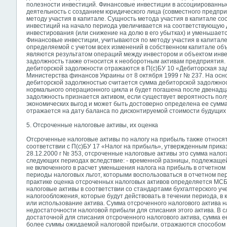
полезности инвестиций. Финансовые инвестиции в ассоциированные
деятельность с созданием юридического лица (совместного предпри
методу участия в капитале. Сущность метода участия в капитале сос
инвестиций на начало периода увеличивается на соответствующую 
инвестирования (или снижение на долю в его убытках) и уменьшает
Финансовые инвестиции, учитываются по методу участия в капитале
определяемой с учетом всех изменений в собственном капитале объ
являются результатом операций между инвестором и объектом инв
задолжность также относится к необоротным активам предприятия.
дебиторской задолжности отражаются в П(с)БУ 10 «Дебиторская з
Министерства финансов Украины от 8 октября 1999 г № 237. На осн
дебиторской задолжностью считается сумма дебиторской задолжност
нормального операционного цикла и будет погашена после двенадц
задолжность признается активом, если существует вероятность по
экономических выгод и может быть достоверно определена ее сумм
отражается на дату баланса по дисконтируемой стоимости будущих
5. Отсроченные налоговые активы, их оценка
Отсроченные налоговые активы по налогу на прибыль также относя
соответствии с П(с)БУ 17 «Налог на прибыль», утвержденным прик
28.12.2000 г № 353, отсроченные налоговые активы это сумма нал
следующих периодах вследствие: - временной разницы, подлежащей 
не включенного в расчет уменьшения налога на прибыль в отчетном
периоды налоговых льгот, которыми воспользоваться в отчетном п
практике оценка отсроченных налоговых активов определяется МС
налоговые активы в соответствии со стандартами бухгалтерского уч
налогообложения, которые будут действовать в течении периода, в
или использование актива. Сумма отсроченного налогового актива 
недостаточности налоговой прибыли для списания этого актива. В 
достаточной для списания отсроченного налогового актива, сумма 
более суммы ожидаемой налоговой прибыли, отражаются способом 