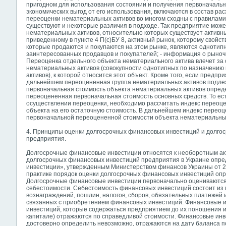
пригодном для использования состоянии и получения первоначаль
экономических выгод от его использования, включаются в состав ра
переоценки нематериальных активов во многом сходны с правилами
существуют и некоторые различия в подходе. Так предприятие може
нематериальных активов, относительно которых существует активн
приведенному в пункте 4 П(с)БУ 8, активный рынок, которому свойс
которые продаются и покупаются на этом рынке, являются однотипн
заинтересованных продавцов и покупателей; - информация о рыно
Переоценка отдельного объекта нематериального актива влечет за 
нематериальных активов (совокупности однотипных по назначению
активов), к которой относится этот объект. Кроме того, если предпри
дальнейшем переоцененная группа нематериальных активов подле
первоначальная стоимость объекта нематериальных активов опреде
переоцененная первоначальная стоимость основных средств. То е
осуществлении переоценки, необходимо рассчитать индекс переоце
объекта на его остаточную стоимость. В дальнейшем индекс переоц
первоначальной переоцененной стоимости объекта нематериальных
4. Принципы оценки долгосрочных финансовых инвестиций и долго
предприятия.
Долгосрочные финансовые инвестиции относятся к необоротным а
долгосрочных финансовых инвестиций предприятия в Украине опр
инвестиции», утвержденным Министерством финансов Украины от 2
практике порядок оценки долгосрочных финансовых инвестиций оп
Долгосрочные финансовые инвестиции первоначально оцениваются 
себестоимости. Себестоимость финансовых инвестиций состоит из
вознаграждений, пошлин, налогов, сборов, обязательных платежей 
связанных с приобретением финансовых инвестиций. Финансовые и
инвестиций, которые содержаться предприятием до их поношения и
капитале) отражаются по справедливой стоимости. Финансовые ин
достоверно определить невозможно,
отражаются на дату баланса п