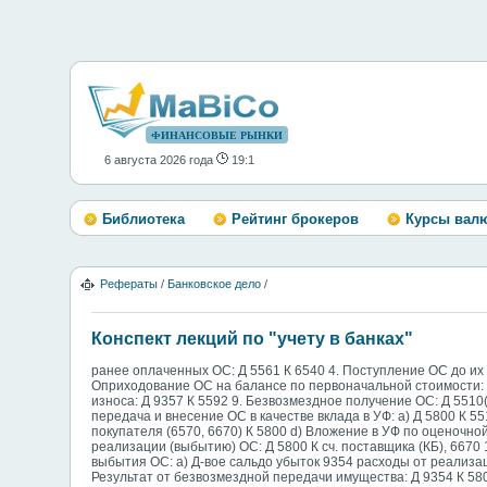
ФИНАНСОВЫЕ РЫНКИ
6 августа 2026 года
19:1
Библиотека
Рейтинг брокеров
Курсы вал
Рефераты
/
Банковское дело
/
Конспект лекций по "учету в банках"
ранее оплаченных ОС: Д 5561 К 6540 4. Поступление ОС до их о
Оприходование ОС на балансе по первоначальной стоимости: Д 5
износа: Д 9357 К 5592 9. Безвозмездное получение ОС: Д 5510
передача и внесение ОС в качестве вклада в УФ: a) Д 5800 К 55
покупателя (6570, 6670) К 5800 d) Вложение в УФ по оценочной 
реализации (выбытию) ОС: Д 5800 К сч. поставщика (КБ), 6670
выбытия ОС: a) Д-вое сальдо убыток 9354 расходы от реализац
Результат от безвозмездной передачи имущества: Д 9354 К 58