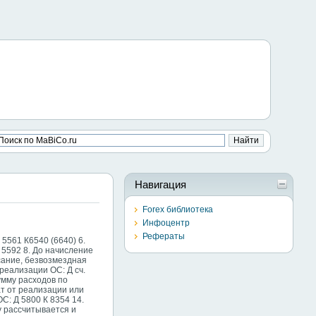
Навигация
Forex библиотека
Инфоцентр
Рефераты
 5561 К6540 (6640) 6.
 5592 8. До начисление
исание, безвозмездная
 реализации ОС: Д сч.
сумму расходов по
ат от реализации или
С: Д 5800 К 8354 14.
у рассчитывается и