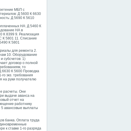
бретение МБП с
териалов: Д 5600 К 6630
ность: Д 5690 К 5610
 оплаченных НА: Д 5460 К
одование НА в
30 К 8399 9. Реализация
ДС К 5801 11. Списание
 5490 К 5801
ериалы для ремонта 2.
инам 10. Оборудование
и субсчетов: 1)
чает договор о полной
ребованиям, то
Д 6630 К 5600 Проводка
-го экз. требования
ся на руки получателю
ые расчеты. Они
ри выдаче аванса на
овый отчет на
змещение работнику
= 5 авансовые выплаты
ов банка. Оплата труда
 единовременные
е к ставке 1-го разряда