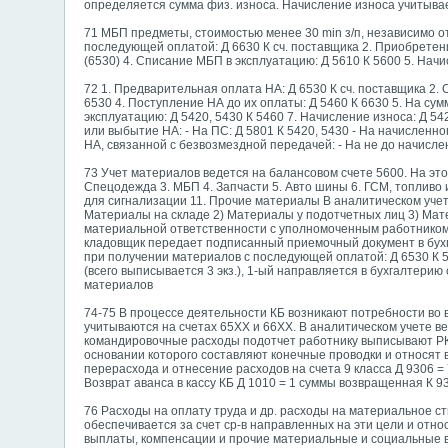
определяется сумма физ. износа. Начисление износа учитывает
71 МБП предметы, стоимостью менее 30 min з/п, независимо о
последующей оплатой: Д 6630 К сч. поставщика 2. Приобретен
(6530) 4. Списание МБП в эксплуатацию: Д 5610 К 5600 5. Нач
72 1. Предварительная оплата НА: Д 6530 К сч. поставщика 2.
6530 4. Поступление НА до их оплаты: Д 5460 К 6630 5. На сум
эксплуатацию: Д 5420, 5430 К 5460 7. Начисление износа: Д 54
или выбытие НА: - На ПС: Д 5801 К 5420, 5430 - На начисленно
НА, связанной с безвозмездной передачей: - На не до начислен
73 Учет материалов ведется на балансовом счете 5600. На эт
Спецодежда 3. МБП 4. Запчасти 5. Авто шины 6. ГСМ, топливо
для сигнализации 11. Прочие материалы В аналитическом учете
Материалы на складе 2) Материалы у подотчетных лиц 3) Мате
материальной ответственности с уполномоченным работником.
кладовщик передает подписанный приемочный документ в бух
при получении материалов с последующей оплатой: Д 6530 К 56
(всего выписывается 3 экз.), 1-ый направляется в бухгалтерию 
материалов
74-75 В процессе деятельности КБ возникают потребности во 
учитываются на счетах 65ХХ и 66ХХ. В аналитическом учете в
командировочные расходы подотчет работнику выписывают РКО
основании которого составляют конечные проводки и относят 
перерасхода и отнесение расходов на счета 9 класса Д 9306 
Возврат аванса в кассу КБ Д 1010 = 1 суммы возвращенная К 
76 Расходы на оплату труда и др. расходы на материальное с
обеспечивается за счет ср-в направленных на эти цели и отно
выплаты, компенсации и прочие материальные и социальные вы