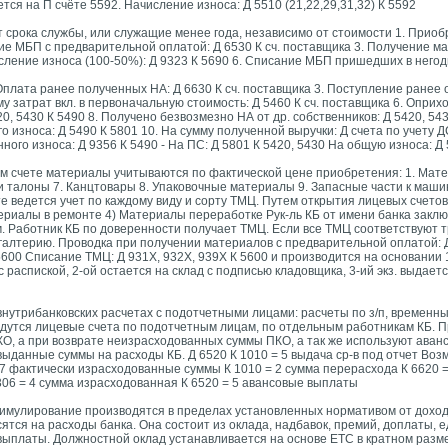
ся на П счёте 5592. Начисление износа: Д 5510 (21,22,29,31,32) К 5592
т срока службы, или служащие менее года, независимо от стоимости 1. Прио
ие МБП с предварительной оплатой: Д 6530 К сч. поставщика 3. Получение ма
исление износа (100-50%): Д 9323 К 5690 6. Списание МБП пришедших в негод
 Оплата ранее полученных НА: Д 6630 К сч. поставщика 3. Поступление ранее
му затрат вкл. в первоначальную стоимость: Д 5460 К сч. поставщика 6. Оприх
20, 5430 К 5490 8. Получено безвозмезно НА от др. собственников: Д 5420, 54
го износа: Д 5490 К 5801 10. На сумму полученной выручки: Д счета по учету 
ного износа: Д 9356 К 5490 - На ПС: Д 5801 К 5420, 5430 На общую износа: Д
ом счете материалы учитываются по фактической цене приобретения: 1. Мат
 и талоны 7. Канцтовары 8. Упаковочные материалы 9. Запасные части к маш
 ведется учет по каждому виду и сорту ТМЦ. Путем открытия лицевых счетов 
риалы в ремонте 4) Материалы переработке Рук-ль КБ от имени банка заклю
 Работник КБ по доверенности получает ТМЦ. Если все ТМЦ соответствуют т
галтерию. Проводка при получении материалов с предварительной
оплатой: 
00 Списание ТМЦ: Д 931Х, 932Х, 939Х К 5600 и производится на основании 1
с распиской, 2-ой остается на склад с подписью кладовщика, 3-ий экз. выдает
внутрибанковских расчетах с подотчетными лицами: расчеты по з/п, временн
едутся лицевые счета по подотчетным лицам, по отдельным работникам КБ. П
, а при возврате неизрасходованных суммы ПКО, а так же используют аванс
выданные суммы на расходы КБ. Д 6520 К 1010 = 5 выдача ср-в под отчет Во
= 7 фактически израсходованные суммы К 1010 = 2 сумма перерасхода К 6620 
9306 = 4 сумма израсходованная К 6520 = 5 авансовые выплаты
тимулирование производятся в пределах установленных нормативом от доход
сятся на расходы банка. Она состоит из оклада, надбавок, премий, доплаты,
платы. Должностной оклад устанавливается на основе ЕТС в кратном размер