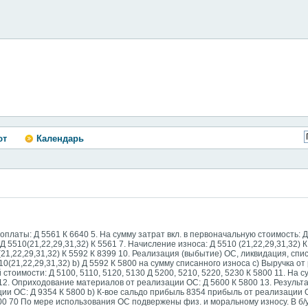
ют
Календарь
платы: Д 5561 К 6640 5. На сумму затрат вкл. в первоначальную стоимость: Д
510(21,22,29,31,32) К 5561 7. Начисление износа: Д 5510 (21,22,29,31,32) К
(21,22,29,31,32) К 5592 К 8399 10. Реализация (выбытие) ОС, ликвидация, сп
10(21,22,29,31,32) b) Д 5592 К 5800 на сумму списанного износа c) Выручка от
стоимости: Д 5100, 5110, 5120, 5130 Д 5200, 5210, 5220, 5230 К 5800 11. На 
 12. Оприходование материалов от реализации ОС: Д 5600 К 5800 13. Результ
ии ОС: Д 9354 К 5800 b) К-вое сальдо прибыль 8354 прибыль от реализации О
00 70 По мере использования ОС подвержены физ. и моральному износу. В б/