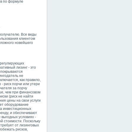
ив по формуле
.
ополучателю. Все виды
пользования клиентом
сложного новейшего
 регулирующих
ативный лизинг - это
е покрываются
ингодатель не
ключается, как правило,
 - риск порчи или утери
чателя за порчу
ше, чем при финансовом
иски (риск не найти
ния цены на свои услуги
ает оборудование
ка инвестиционных
ренду, и обеспечивают
 выгодных условиях -
й стоимости. Поскольку
 требует от лизинговых
збежать рисков,