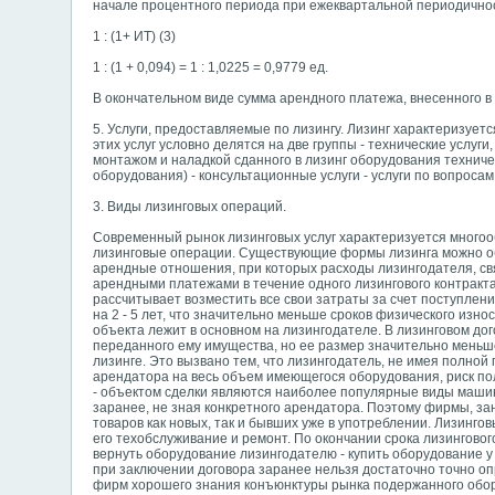
начале процентного периода при ежеквартальной периодичнос
1 : (1+ ИТ) (3)
1 : (1 + 0,094) = 1 : 1,0225 = 0,9779 ед.
В окончательном виде сумма арендного платежа, внесенного в л
5. Услуги, предоставляемые по лизингу. Лизинг характеризуе
этих услуг условно делятся на две группы - технические услуг
монтажом и наладкой сданного в лизинг оборудования технич
оборудования) - консультационные услуги - услуги по вопроса
3. Виды лизинговых операций.
Современный рынок лизинговых услуг характеризуется многоо
лизинговые операции. Существующие формы лизинга можно объ
арендные отношения, при которых расходы лизингодателя, с
арендными платежами в течение одного лизингового контракта
рассчитывает возместить все свои затраты за счет поступлени
на 2 - 5 лет, что значительно меньше сроков физического изн
объекта лежит в основном на лизингодателе. В лизинговом д
переданного ему имущества, но ее размер значительно меньш
лизинге. Это вызвано тем, что лизингодатель, не имея полной
арендатора на весь объем имеющегося оборудования, риск пол
- объектом сделки являются наиболее популярные виды маши
заранее, не зная конкретного арендатора. Поэтому фирмы, 
товаров как новых, так и бывших уже в употреблении. Лизинго
его техобслуживание и ремонт. По окончании срока лизинговог
вернуть оборудование
лизингодателю - купить оборудование у
при заключении договора заранее нельзя достаточно точно оп
фирм хорошего знания конъюнктуры рынка подержанного обору