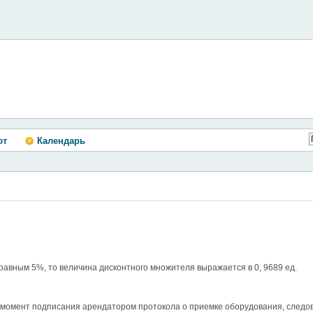
ют
Календарь
авным 5%, то величина дисконтного множителя выражается в 0, 9689 ед.
 момент подписания арендатором протокола о приемке оборудования, следоват