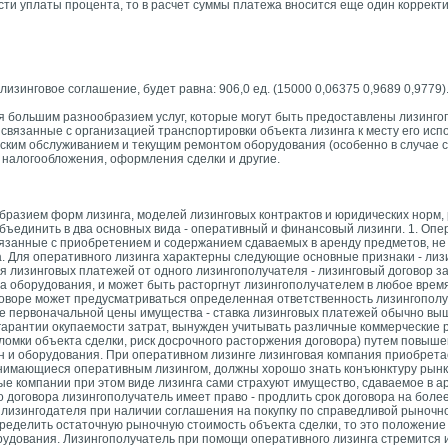
ти уплаты процента, то в расчет суммы платежа вносится еще один коррект
изинговое соглашение, будет равна: 906,0 ед. (15000 0,06375 0,9689 0,9779)
тся большим разнообразием услуг, которые могут быть предоставлены лизинг
и, связанные с организацией транспортировки объекта лизинга к месту его ис
еским обслуживанием и текущим ремонтом оборудования (особенно в случае 
м налогообложения, оформления сделки и другие.
бразием форм лизинга, моделей лизинговых контрактов и юридических норм,
единить в два основных вида - оперативный и финансовый лизинги. 1. Опер
вязанные с приобретением и содержанием сдаваемых в аренду предметов, н
. Для оперативного лизинга характерны следующие основные признаки - лиз
я лизинговых платежей от одного лизингополучателя - лизинговый договор за
оса оборудования, и может быть расторгнут лизингополучателем в любое время
оговоре может предусматриваться определенная ответственность лизингополу
е первоначальной цены имущества - ставка лизинговых платежей обычно вы
 гарантии окупаемости затрат, вынужден учитывать различные коммерческие р
омки объекта сделки, риск досрочного расторжения договора) путем повыше
н и оборудования. При оперативном лизинге лизинговая компания приобрет
занимающиеся оперативным лизингом, должны хорошо знать конъюнктуру рын
вые компании при этом виде лизинга сами страхуют имущество, сдаваемое в а
о договора лизингополучатель имеет право - продлить срок договора на более
 лизингодателя при наличии соглашения на покупку по справедливой рыночно
ределить остаточную рыночную стоимость объекта сделки, то это положение
дования. Лизингополучатель при помощи оперативного лизинга стремится и