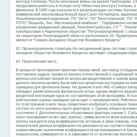
контора Госбанка. После окончания войны на канале Грибоедова, 1
продолжила работать в полную силу Областная контора Госбанка, 
филиалов. В 1990 году в результате реорганизации системы Агро
коммерческий агропромышленный банк Санкт-Петербурга, акционер
Леноблагропромобъединение, ПО ”Лето”, ПО “Ленптицепром”, ПО ”
ЛТПО “Ленрыба, Лен. Масложировой комбинат ”, Парфюмерно-космет
управление гражданской авиации, Леноблпотребсоюз, СП ””, “Ленобл
преобразован в Акционерное общество “Петроагропромбанк” с обшир
на территории Ленинградской области расположено 20. Правопреем
является “Северо-Западное Общество Взаимного Кредита”.
§2. Организационная структура На сегодняшний день система стру
западное Общество Взаимного Кредита» выглядит следующим обра
§3. Практическая часть
В процессе прохождения практики передо мной, как перед сотрудн
поставлена задача, провести анализ отечественной и зарубежной л
крупных российских банков по вопросам кредитования и оценки кре
данного анализа должна была явиться кредитная инструкция по ко
заемщика для филиалов банка. На данном этапе АКБ «Северо-запа
обладает разветвленной филиальной сетью, однако ведется разраб
кредитной инструкции одна из составляющих этой программы. В осн
рейтинговая оценка заемщика (речь идет о предприятиях). Рейтинго
по этой причине я могу лишь схематично изобразить основные прин
состоит из пяти основных групп факторов: 1. Оценка оборотов клие
состояние 4. Дополнительные объективные факторы оценки 5. Субъ
групп присваивается вес (вес группы), сумма весов по всем группам
группы находится ряд коэффициентов, которым, в свою очередь, то
показателей данных коэффициентов умножается на соответствующие
нормативными значениями коэффициентов им присваивается балльн
показателям, суммируются и, в зависимости от количества баллов,