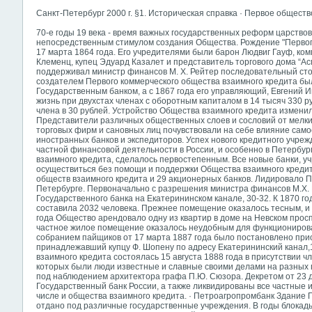
Санкт-Петербург 2000 г. §1. Историческая справка · Первое общест
70-е годы 19 века - время важных государственных реформ царствов
непосредственным стимулом создания Общества. Рождение "Первог
17 марта 1864 года. Его учредителями были барон Людвиг Гауф, ком
Клеменц, купец Эдуард Казалет и представитель торгового дома “Ас
поддерживал министр финансов М. Х. Рейтер последовательный сто
создателем Первого коммерческого общества взаимного кредита бы
Государственным банком, а с 1867 года его управляющий, Евгений 
жизнь при двухстах членах с оборотным капиталом в 14 тысяч 330 
члена в 30 рублей. Устройство Общества взаимного кредита изменил
Представители различных общественных слоев и сословий от мелких
торговых фирм и сановных лиц почувствовали на себе влияние само
иностранных банков и экспедиторов. Успех нового кредитного учре
частной финансовой деятельности в России, и особенно в Петербу
взаимного кредита, сделалось первостепенным. Все новые банки, уч
осуществиться без помощи и поддержки Общества взаимного кредита
обществ взаимного кредита и 29 акционерных банков. Лидировало П
Петербурге. Первоначально с разрешения министра финансов М.Х. 
Государственного банка на Екатерининском канале, 30-32. К 1870 г
составила 2032 человека. Прежнее помещение оказалось тесным, и 
года Общество арендовало одну из квартир в доме на Невском проспе
частное жилое помещение оказалось неудобным для функциониров
собранием пайщиков от 17 марта 1887 года было постановлено при
принадлежавший купцу Ф. Шопену по адресу Екатерининский канал,
взаимного кредита состоялась 15 августа 1888 года в присутствии 
которых были люди известные и славные своими делами на разных 
под наблюдением архитектора графа П.Ю. Сюзора. Декретом от 23 
Государственный банк России, а также ликвидированы все частные и
числе и общества взаимного кредита. · Петроагропромбанк Здание 
отдано под различные государственные учреждения. В годы блокад