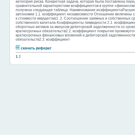
категория риска. Конкретная задача, которая была поставлена пере
сравнительной характеристики коэффициентов в группе «финансово
получена следующая таблица: Наименование коэффициентаРасш
автономии 1.1. коэффициент независимости Отношение величины со
к стоимости имущества1. 2. Соотношение заемных и собственных с
собственного капитала Коэффициенты ликвидности 2.1. коэффици
оборотных активов за минусом дебиторской задолженности со сроко
краткосрочных обязательств2.2. коэффициент покрытия промежут
краткосрочных финансовых вложений и дебиторской задолженности (
обязательств2.3. коэффициент
скачать реферат
1
2