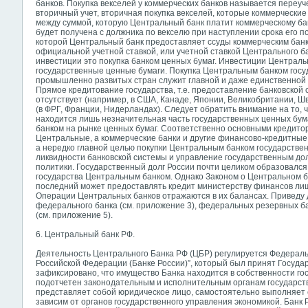
банков. Покупка векселей у коммерческих банков называется переуче
вторичный учет, вторичная покупка векселей, которые коммерческие 
между суммой, которую Центральный банк платит коммерческому банк
будет получена с должника по векселю при наступлении срока его по
которой Центральный банк предоставляет ссуды коммерческим банк
официальной учетной ставкой, или учетной ставкой Центрального ба
инвестиции это покупка банком ценных бумаг. Инвестиции Центральн
государственные ценные бумаги. Покупка Центральным банком госу
промышленно развитых стран служит главной и даже единственной
Прямое кредитование государства, т.е. предоставление банковской с
отсутствует (например, в США, Канаде, Японии, Великобритании, Ш
(в ФРГ, Франции, Нидерландах). Следует обратить внимание на то, 
находится лишь незначительная часть государственных ценных бум
банком на рынке ценных бумаг. Соответственно основными кредито
Центральные, а коммерческие банки и другие финансово-кредитные
а нередко главной целью покупки Центральным банком государстве
ликвидности банковской системы и управление государственным до
политики. Государственный долг России почти целиком образовался
государства Центральным банком. Однако Законом о Центральном ба
последний может предоставлять кредит министерству финансов лишь
Операции Центральных банков отражаются в их балансах. Приведу
федерального банка (см. приложение 3), федеральных резервных ба
(см. приложение 5).
6. Центральный банк РФ.
Деятельность Центрального Банка РФ (ЦБР) регулируется Федерал
Российской Федерации (Банке России)”, который был принят Государ
зафиксировано, что имущество Банка находится в собственности гос
подотчетен законодательным и исполнительным органам государств
представляет собой юридическое лицо, самостоятельно выполняет 
зависим от органов государственного управления экономикой. Банк