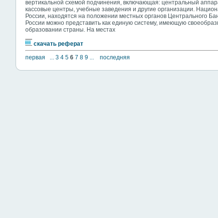
вертикальной схемой подчинения, включающая: центральный аппар
кассовые центры, учебные заведения и другие организации. Национ
России, находятся на положении местных органов Центрального Ба
России можно представить как единую систему, имеющую своеобра
образовании страны. На местах
скачать реферат
первая
...
3
4
5
6
7
8
9
...
последняя