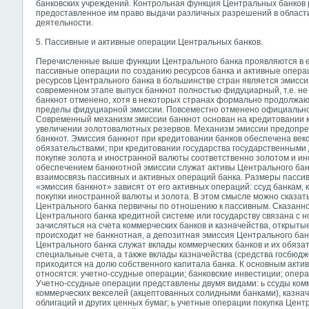
банковских учреждений. Контрольная функция Центральных банков 
предоставленное им право выдачи различных разрешений в области
деятельности.
5. Пассивные и активные операции Центральных банков.
Перечисленные выше функции Центрального банка проявляются в е
пассивные операции по созданию ресурсов банка и активные опера
ресурсов Центрального банка в большинстве стран является эмиссия
современном этапе выпуск банкнот полностью фидуциарный, т.е. не
банкнот отменено, хотя в некоторых странах формально продолжаю
пределы фидуциарной эмиссии. Повсеместно отменено официально
Современный механизм эмиссии банкнот основан на кредитовании к
увеличении золотовалютных резервов. Механизм эмиссии предопре
банкнот. Эмиссия банкнот при кредитовании банков обеспечена век
обязательствами; при кредитовании государства государственными
покупке золота и иностранной валюты соответственно золотом и ин
обеспечением банкнотной эмиссии служат активы Центрального банка
взаимосвязь пассивных и активных операций банка. Размеры пасси
«эмиссия банкнот» зависят от его активных операций: ссуд банкам, 
покупки иностранной валюты и золота. В этом смысле можно сказат
Центрального банка первичны по отношению к пассивным. Сказанное
Центрального банка кредитной системе или государству связана с н
зачисляться на счета коммерческих банков и казначейства, открытые
происходит не банкнотная, а депозитная эмиссия Центрального банк
Центрального банка служат вклады коммерческих банков и их обяз
специальные счета, а также вклады казначейства (средства госбюд
приходится на долю собственного капитала банка. К основным акт
относятся: учетно-ссудные операции; банковские инвестиции; опер
Учетно-ссудные операции представлены двумя видами: ь ссуды комм
коммерческих векселей
(акцептованных солидными банками), казнач
облигаций и других ценных бумаг; ь учетные операции покупка Цент