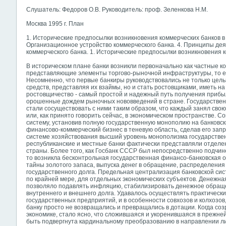
Слушатель: Федоров О.В. Руководитель: проф. Зеленкова Н.М.
Москва 1995 г. План
1. Исторические предпосылки возникновения коммерческих банков в Р
Организационное устройство коммерческого банка. 4. Принципы дея
коммерческого банка. 1. Исторические предпосылки возникновения к
В историческом плане банки возникли первоначально как частные 
представляющие элементы торгово-рыночной инфраструктуры, то е
Несомненно, что первые банкиры руководствовались не только цел
средств, представляя их взаймы, но и стать ростовщиками, иметь на 
ростовщичество - самый простой и надежный путь получения прибыл
орошенные дождем рыночных нововведений в стране. Государственн
стали сосуществовать с ними таким образом, что каждый занял сво
или, как принято говорить сейчас, в экономическом пространстве. 
систему, установив полную государственную монополию на банковс
финансово-коммерческий бизнес в теневую область, сделав его зап
системе хозяйствования высший уровень монополизма государственн
республиканские и местные банки фактически представляли отделе
страны. Более того, как Госбанк СССР был непосредственно подчин
то возникла бесконтрольная государственная финансо-банковская 
тайны золотого запаса, выпуска денег в обращение, распределения
государственного долга. Предельная централизация банковской сис
по крайней мере, для отдельных экономических субъектов. Денежная
позволяло подавлять инфляцию, стабилизировать денежное обраще
внутреннего и внешнего долга. Удавалось осуществлять практическ
государственных предприятий, и в особенности совхозов и колхозов,
банку просто не возвращались и превращались в дотации. Когда со
экономике, стало ясно, что сложившаяся и укоренившаяся в прежне
быть подвергнута кардинальному преобразованию в направлении л