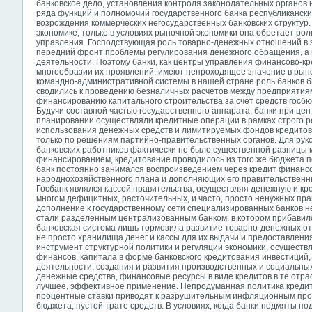
банковское дело, установления контроля законодательных органов 
ряда функций и полномочий государственного банка республикански
возрождения коммерческих негосударственных банковских структур
экономике, только в условиях рыночной экономики она обретает ро
управления.
Господствующая роль товарно-денежных отношений в э
передний фронт проблемы регулирования денежного обращения, а п
деятельности. Поэтому банки, как центры управления финансово-к
многообразии их проявлений, имеют непроходящее значение в рыно
командно-административной системы в нашей стране роль банков б
сводились к проведению безналичных расчетов между предприятиям
финансированию капитального строительства за счет средств госб
Будучи составной частью государственного аппарата, банки при ц
планировании осуществляли кредитные операции в рамках строго 
использования денежных средств и лимитируемых фондов кредитов
только по решениям партийно-правительственных органов. Для рук
банковских работников фактически не было существенной разницы
финансированием, кредитование проводилось из того же бюджета 
банк постоянно занимался воспроизведением через кредит финансо
народнохозяйственного плана и дополняющих его правительственны
Госбанк являлся кассой правительства, осуществляя денежную и к
многом дефицитных, расточительных, и часто, просто ненужных пр
дополнение к государственному сети специализированных банков не
стали разделенным централизованным банком, в котором прибавило
банковская система лишь тормозила развитие товарно-денежных отн
не просто хранилища денег и кассы для их выдачи и предоставлени
инструмент структурной политики и регуляции экономики, осущест
финансов, капитала в форме банковского кредитования инвестиций
деятельности, создания и развития производственных и социальных
денежные средства, финансовые ресурсы в виде кредитов в те отрас
лучшее, эффективное применение. Непродуманная политика кредит
процентные ставки приводят к разрушительным инфляционным про
бюджета, пустой трате средств. В условиях, когда банки подмяты п