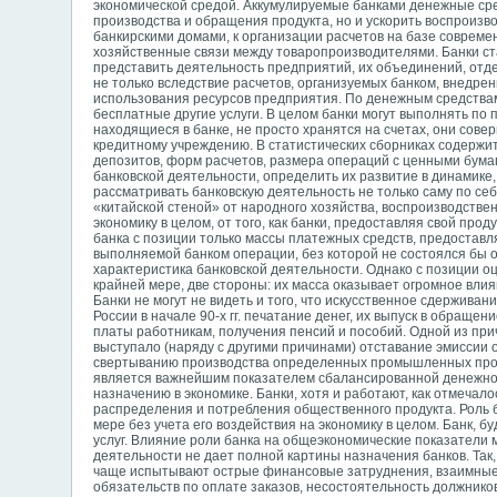
экономической средой. Аккумулируемые банками денежные ср
производства и обращения продукта, но и ускорить воспроиз
банкирскими домами, к организации расчетов на базе соврем
хозяйственные связи между товаропроизводителями. Банки с
представить деятельность предприятий, их объединений, отд
не только вследствие расчетов, организуемых банком, внедр
использования ресурсов предприятия. По денежным средствам
бесплатные другие услуги. В целом банки могут выполнять по
находящиеся в банке, не просто хранятся на счетах, они сов
кредитному учреждению. В статистических сборниках содержи
депозитов, форм расчетов, размера операций с ценными бумаг
банковской деятельности, определить их развитие в динамике,
рассматривать банковскую деятельность не только саму по себ
«китайской стеной» от народного хозяйства, воспроизводстве
экономику в целом, от того, как банки, предоставляя свой про
банка с позиции только массы платежных средств, предостав
выполняемой банком операции, без которой не состоялся бы о
характеристика банковской деятельности. Однако с позиции оц
крайней мере, две стороны: их масса оказывает огромное вли
Банки не могут не видеть и того, что искусственное сдержива
России в начале 90-х гг. печатание денег, их выпуск в обращ
платы работникам, получения пенсий и пособий. Одной из пр
выступало (наряду с другими причинами) отставание эмиссии 
свертыванию производства определенных промышленных проду
является важнейшим показателем сбалансированной денежной 
назначению в экономике. Банки, хотя и работают, как отмечало
распределения и потребления общественного продукта. Роль б
мере без учета его воздействия на экономику в целом. Банк, б
услуг. Влияние роли банка на общеэкономические показатели 
деятельности не дает полной картины назначения банков. Так,
чаще испытывают острые финансовые затруднения, взаимные
обязательств по оплате заказов, несостоятельность должников