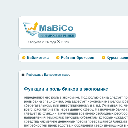
ФИНАНСОВЫЕ РЫНКИ
7 августа 2026 года
19:28
Библиотека
Рейтинг брокеров
Курсы вал
Рефераты
/
Банковское дело
/
Функции и роль банков в экономике
определяют его роль в экономике. Под ролью банка следует пон
роль банка специфична, она адресует к экономике в целом, к б
сберегательному или инвестиционному и т. п.). Учитывая то, 
всего, рассматривать через данную сферу. Назначение банка с
следует из функции аккумуляции временно свободных ресурсо
направления тем хозяйствующим субъектам, которые нуждают
средства как мелкие денежные потоки превращаются банками 
потребностей производства и обращения сверх имеющихся в и