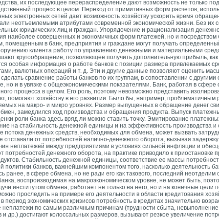
едства, их последующее перераспределение дают возможность не только по
водственный процесс в целом. Переход от примитивных форм расчетов, испо
енных электронных сетей дает возможность хозяйству ускорить время обраще
тали неотъемлемыми атрибутами современной экономической жизни. Без их 
ельных юридических лиц и граждан. Упорядочение и рационализация денежно
ения наиболее совершенных и экономичных форм платежей, но и посредством
, помещенным в банк, предприятия и граждане могут получать определенный
 поручению клиента работу по управлению денежными и материальными средс
ершают кругообращение, позволяющее получить дополнительную прибыль, как 
тся особая информация о работе банков с позиции размера привлекаемых ср
ами, валютных операций и т. д. Эти и другие данные позволяют оценить ма
 сделать сравнение работы банков по их группам, в сопоставлении с другими 
е, но и в увязке с общеэкономическими показателями. Банк, работая в сфере
нного процесса в целом. Его роль, поэтому невозможно представить изолиров
дукт, помогают хозяйству в его развитии. Было бы, например, проблематичным
ляемых
на макро- и микро уровнях. Размер выпущенных в обращение денег св
бмен, замедлился ход производства и обращения продукта. Выпуск платежны
енки роли банка здесь вряд ли можно ставить точку. Эмитирование платежных
яние на стабильность денежной единицы и на эффективность производства и
ние потока денежных средств, необходимых для обмена, может вызвать затрудн
ение отставали от потребностей налично-денежного оборота, вызывая задерж
ичин неплатежей между предприятиями в условиях сильной инфляции и обесц
от потребностей денежного оборота, на практике приводило к приостановке п
ктов. Стабильность денежной единицы, соответствие ее массы потребност
политики банков, важнейшим компонентом того, насколько деятельность бан
сь ранее, в сфере обмена, но не ради его как такового, последний неотделим 
анка, воспроизводимая на макроэкономическом уровне, не может быть, поэт
удучи институтом обмена, работает не только на него, но и на конечные цели
можно проследить на примере его деятельности в области кредитования хозя
 в период экономических кризисов потребность в кредитах значительно возр
 неплатежи по самым различным причинам (трудности сбыта, невыполнение
 и др.) достигают колоссальных размеров, вызывают резкое увеличение потре