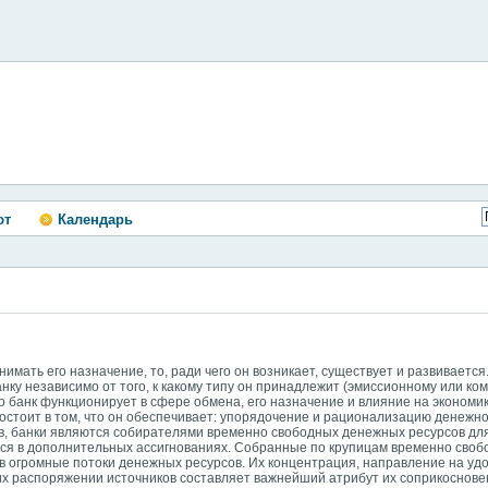
ют
Календарь
имать его назначение, то, ради чего он возникает, существует и развивается. 
анку независимо от того, к какому типу он принадлежит (эмиссионному или ко
что банк функционирует в сфере обмена, его назначение и влияние на эконом
остоит в том, что он обеспечивает: упорядочение и рационализацию денежног
в, банки являются собирателями временно свободных денежных ресурсов дл
ся в дополнительных ассигнованиях. Собранные по крупицам временно сво
в огромные потоки денежных ресурсов. Их концентрация, направление на уд
х распоряжении источников составляет важнейший атрибут их соприкоснове