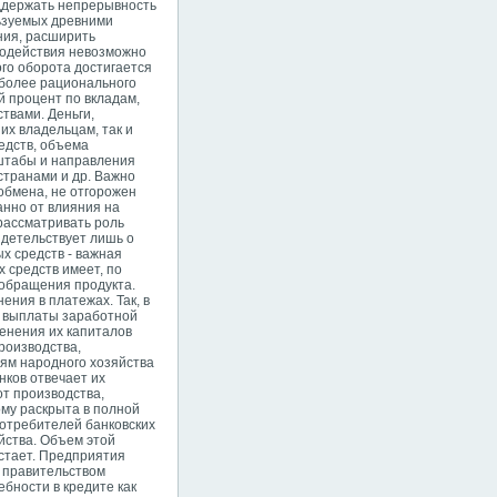
ддержать непрерывность
льзуемых древними
ния, расширить
содействия невозможно
го оборота достигается
 более рационального
 процент по вкладам,
твами. Деньги,
их владельцам, так и
едств, объема
сштабы и направления
странами и др. Важно
 обмена, не отгорожен
анно от влияния на
 рассматривать роль
идетельствует лишь о
х средств - важная
 средств имеет, по
 обращения продукта.
ения в платежах. Так, в
ку выплаты заработной
енения их капиталов
роизводства,
ям народного хозяйства
ков отвечает их
от производства,
ому раскрыта в полной
 потребителей банковских
йства. Объем этой
астает. Предприятия
 правительством
бности в кредите как