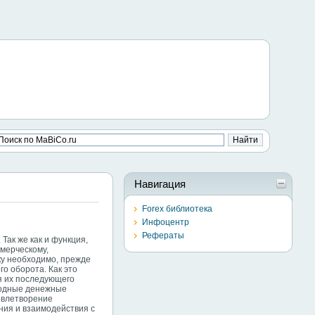
Навигация
Forex библиотека
Инфоцентр
Рефераты
Так же как и функция,
ммерческому,
ику необходимо, прежде
о оборота. Как это
я их последующего
бодные денежные
овлетворение
ния и взаимодействия с